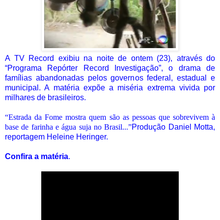
A TV Record exibiu na noite de ontem (23), através do
“Programa Repórter Record Investigação”, o drama de
famílias abandonadas pelos governos federal, estadual e
municipal. A matéria expõe a miséria extrema vivida por
milhares de brasileiros.
“Estrada da Fome mostra quem são as pessoas que sobrevivem à
base de farinha e água suja no Brasil...”
Produção Daniel Motta,
reportagem Heleine Heringer.
Confira a matéria
.