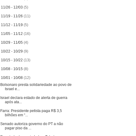
►
11/26 - 12/03
(5)
►
11/19 - 11/26
(11)
►
11/12 - 11/19
(5)
►
11/05 - 11/12
(16)
►
10/29 - 11/05
(4)
►
10/22 - 10/29
(9)
►
10/15 - 10/22
(13)
►
10/08 - 10/15
(8)
▼
10/01 - 10/08
(12)
Bolsonaro presta solidariedade ao povo de
Israel e...
Israel declara estado de alerta de guerra
após ata...
Farra: Presidente petista paga R$ 3,5
bilhões em “...
Senado autoriza governo do PT a não
pagar piso da ...