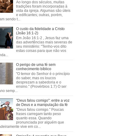
Ao longo dos séculos, muitas
tradições foram incorporadas à
vida da igreja. Algumas são úteis
e edificantes; outras, porém,
m sendo t...
O custo da fidelidade a Cristo
(João 16:1-2)
Em João 16:1-2 , Jesus faz uma
das advertências mais severas de
seu ministério: "Tenho-vos dito
estas coisas para que não vos
da...
O perigo de uma fé sem
conhecimento bíblico
"O temor do Senhor é o princípio
do saber, mas os loucos
desprezam a sabedoria e o
ensino." (Provérbios 1:7) O ser
no semp...
"Deus falou comigo": entre a voz
de Deus e a manipulação da fé
"Deus falou comigo." Poucas
frases carregam tanto peso
quanto essa. Quando
pronunciada por alguém que
deiramente vive em co...