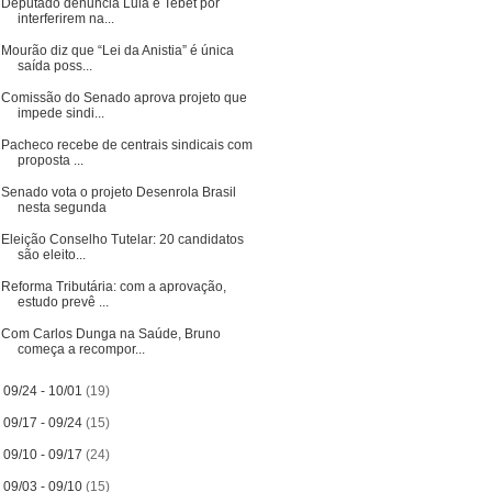
Deputado denuncia Lula e Tebet por
interferirem na...
Mourão diz que “Lei da Anistia” é única
saída poss...
Comissão do Senado aprova projeto que
impede sindi...
Pacheco recebe de centrais sindicais com
proposta ...
Senado vota o projeto Desenrola Brasil
nesta segunda
Eleição Conselho Tutelar: 20 candidatos
são eleito...
Reforma Tributária: com a aprovação,
estudo prevê ...
Com Carlos Dunga na Saúde, Bruno
começa a recompor...
►
09/24 - 10/01
(19)
►
09/17 - 09/24
(15)
►
09/10 - 09/17
(24)
►
09/03 - 09/10
(15)