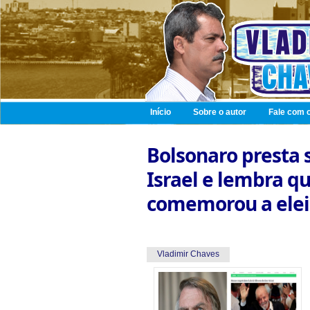
Início
Sobre o autor
Fale com o
Bolsonaro presta 
Israel e lembra q
comemorou a elei
Vladimir Chaves