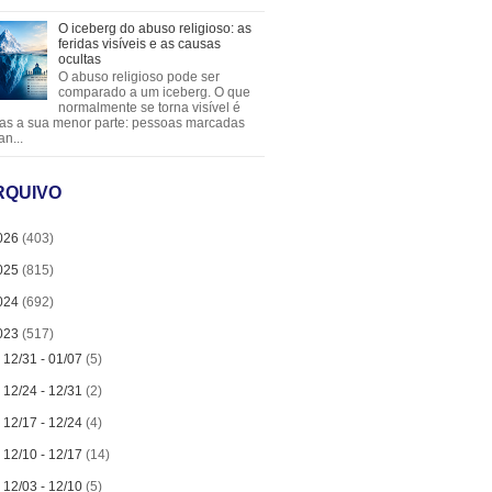
O iceberg do abuso religioso: as
feridas visíveis e as causas
ocultas
O abuso religioso pode ser
comparado a um iceberg. O que
normalmente se torna visível é
as a sua menor parte: pessoas marcadas
an...
RQUIVO
026
(403)
025
(815)
024
(692)
023
(517)
►
12/31 - 01/07
(5)
►
12/24 - 12/31
(2)
►
12/17 - 12/24
(4)
►
12/10 - 12/17
(14)
►
12/03 - 12/10
(5)