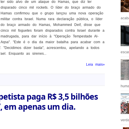
ter sido alvo de um ataque do Hamas, que diz ter
disparado cinco mil rockets. O líder do braço armado do
Hamas confirmou que o grupo lançou uma nova operação
acaba
militar contra Israel. Numa rara declaração pública, o líder
do braço armado do Hamas, Mohammed Deif, disse que
cinco mil foguetes foram disparados contra Israel durante a
madrugada, para dar início à "Operação Tempestade Al-
Aqsa". "Este é o dia da maior batalha para acabar com a
f. "Decidimos dizer basta", acrescentou, apelando a todos
escan
rael. Enquanto as sirenes...
Leia mais»
huma
petista paga R$ 3,5 bilhões
, em apenas um dia.
verda