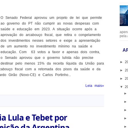
O Senado Federal aprovou um projeto de lei que permite
ao governo do PT não cumprir as novas despesas com
saúde e educação em 2023. A situação ocorre após a
apen
aprovação do arcabouço fiscal, que retira o congelamento
pela 
dos investimentos nesses setores e exige a apresentação
de um aumento no investimento mínimo na saúde e
A
educação. Com 63 votos a favor e apenas dois contra,
o Senado aprovou que o governo lulista não precise
►
2
destinar pelo menos 15% da receita líquida da União para
cabouço fiscal com a retomada dos pisos da saúde e da
►
2
do Girão (Novo-CE) e Carlos Portinho...
►
2
Leia mais»
▼
2
 Lula e Tebet por
leição da Argentina