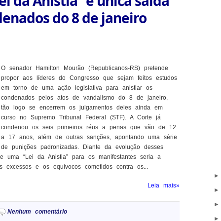
i da Anistia” é única saída
denados do 8 de janeiro
O senador Hamilton Mourão (Republicanos-RS) pretende
propor aos líderes do Congresso que sejam feitos estudos
em torno de uma ação legislativa para anistiar os
condenados pelos atos de vandalismo do 8 de janeiro,
tão logo se encerrem os julgamentos deles ainda em
curso no Supremo Tribunal Federal (STF). A Corte já
condenou os seis primeiros réus a penas que vão de 12
a 17 anos, além de outras sanções, apontando uma série
de punições padronizadas. Diante da evolução desses
e uma “Lei da Anistia” para os manifestantes seria a
os excessos e os equívocos cometidos contra os...
Leia mais»
Nenhum comentário