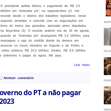
O presidente petista liberou o pagamento de R$ 3,5
bilhões em "emendas pix", na segunda-feira (2). Um
recorde desde o retorno dos trabalhos legislativos, nesse
segundo semestre, e coincide com as negociações em
quan
torno do marco das garantias, aprovado pelos deputados
na terça-feira (3). O recorde anterior era de 30 de agosto,
quando as "emendas pix" alcançaram R$ 3,2 bilhões, para
massagear o ego do centrão diante da demora em
anunciar os novos ministros do Esporte e de Portos e
 cofres públicos R$ 24,3 bilhões. Destes, R$ 8,9 bilhões
há em
 anteriores e pagas só agora. Até aqui...
Leia mais»
Nenhum comentário
relac
overno do PT a não pagar
 2023
mens