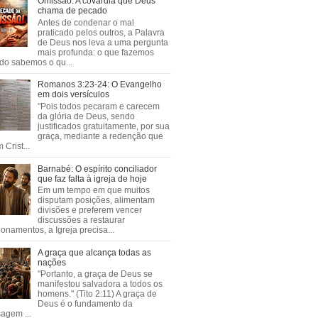
Omissão: A covardia que Deus
chama de pecado
Antes de condenar o mal
praticado pelos outros, a Palavra
de Deus nos leva a uma pergunta
mais profunda: o que fazemos
do sabemos o qu...
Romanos 3:23-24: O Evangelho
em dois versículos
"Pois todos pecaram e carecem
da glória de Deus, sendo
justificados gratuitamente, por sua
graça, mediante a redenção que
 Crist...
Barnabé: O espírito conciliador
que faz falta à igreja de hoje
Em um tempo em que muitos
disputam posições, alimentam
divisões e preferem vencer
discussões a restaurar
ionamentos, a Igreja precisa...
A graça que alcança todas as
nações
"Portanto, a graça de Deus se
manifestou salvadora a todos os
homens." (Tito 2:11) A graça de
Deus é o fundamento da
agem ...