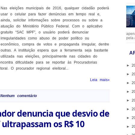
Nas eleições municipais de 2016, qualquer cidadão poderá
usar o celular para fazer denúncias em tempo real e,
ainda, solicitar informações sobre processos ou sobre a
atuação do Ministério Público Federal. Com o aplicativo
gratuito “SAC MPF”, o usuário poderá denunciar
apen
pela 
irregularidades como abuso de poder político ou
econômico, compra de votos e propaganda irregular, dentre
outras. A instituição espera que a ferramenta seja bastante
A
utilizada nas eleições, principalmente nas cidades do
ncontra dificuldade para se reportar às Procuradorias
►
2
oral. O procurador regional eleitoral...
►
2
Leia mais»
►
2
►
2
Nenhum comentário
►
2
►
2
ador denuncia que desvio de
►
2
 ultrapassam os R$ 10
►
2