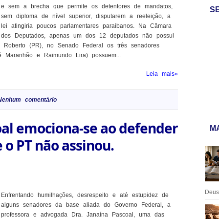
e sem a brecha que permite os detentores de mandatos,
S
sem diploma de nível superior, disputarem a reeleição, a
lei atingiria poucos parlamentares paraibanos. Na Câmara
dos Deputados, apenas um dos 12 deputados não possui
on Roberto (PR), no Senado Federal os três senadores
é Maranhão e Raimundo Lira) possuem...
Leia mais»
Nenhum comentário
oal emociona-se ao defender
MA
 o PT não assinou.
Deus:
Enfrentando humilhações, desrespeito e até estupidez de
alguns senadores da base aliada do Governo Federal, a
professora e advogada Dra. Janaína Pascoal, uma das