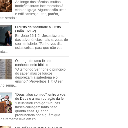
Ao longo dos séculos, muitas
tradições foram incorporadas à
vida da igreja. Algumas são úteis
e edificantes; outras, porém,
m sendo t...
O custo da fidelidade a Cristo
(João 16:1-2)
Em João 16:1-2 , Jesus faz uma
das advertências mais severas de
seu ministério: "Tenho-vos dito
estas coisas para que não vos
da...
O perigo de uma fé sem
conhecimento bíblico
"O temor do Senhor é o princípio
do saber, mas os loucos
desprezam a sabedoria e o
ensino." (Provérbios 1:7) O ser
no semp...
"Deus falou comigo": entre a voz
de Deus e a manipulação da fé
"Deus falou comigo." Poucas
frases carregam tanto peso
quanto essa. Quando
pronunciada por alguém que
deiramente vive em co...