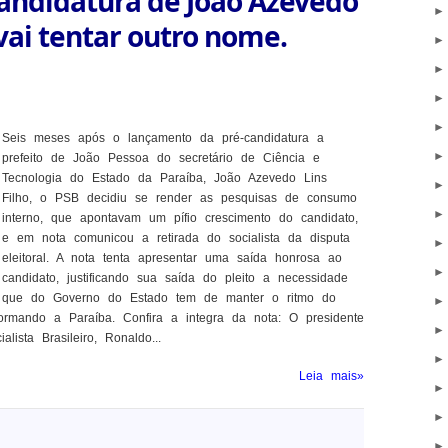
candidatura de João Azevedo
vai tentar outro nome.
Seis meses após o lançamento da pré-candidatura a
prefeito de João Pessoa do secretário de Ciência e
Tecnologia do Estado da Paraíba, João Azevedo Lins
Filho, o PSB decidiu se render as pesquisas de consumo
interno, que apontavam um pífio crescimento do candidato,
e em nota comunicou a retirada do socialista da disputa
eleitoral. A nota tenta apresentar uma saída honrosa ao
candidato, justificando sua saída do pleito a necessidade
que do Governo do Estado tem de manter o ritmo do
ormando a Paraíba. Confira a integra da nota: O presidente
lista Brasileiro, Ronaldo...
Leia mais»