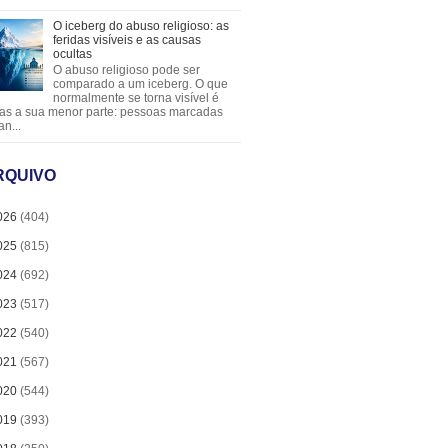
O iceberg do abuso religioso: as
feridas visíveis e as causas
ocultas
O abuso religioso pode ser
comparado a um iceberg. O que
normalmente se torna visível é
as a sua menor parte: pessoas marcadas
an...
RQUIVO
026
(404)
025
(815)
024
(692)
023
(517)
022
(540)
021
(567)
020
(544)
019
(393)