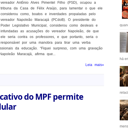
vereador Antônio Alves Pimentel Filho (PSD), ocupou a
tribuna da Casa de Félix Araújo, para lamentar o que ele
considerou como, boatos e inverdades propaladas pelo
vereador Napoleão Maracajá (PCdoB). O presidente do
quan
Poder Legislativo Municipal, considerou como desleais e
infundadas as acusações do vereador Napoleão, de que
ele seria contra os professores, e que portanto, seria o
responsável por uma manobra para tirar uma verba
fissionais da educação. “Fiquei surpreso, com uma gravação
apoleão Maracajá, afirma que...
há em
Leia mais»
relac
licativo do MPF permite
lular
mens