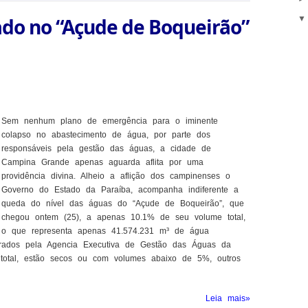
o no “Açude de Boqueirão”
Sem nenhum plano de emergência para o iminente
colapso no abastecimento de água, por parte dos
responsáveis pela gestão das águas, a cidade de
Campina Grande apenas aguarda aflita por uma
providência divina. Alheio a aflição dos campinenses o
Governo do Estado da Paraíba, acompanha indiferente a
queda do nível das águas do “Açude de Boqueirão”, que
chegou ontem (25), a apenas 10.1% de seu volume total,
o que representa apenas 41.574.231 m³ de água
rados pela Agencia Executiva de Gestão das Águas da
 total, estão secos ou com volumes abaixo de 5%, outros
Leia mais»