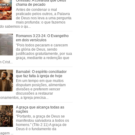
Omissão: A covardia que Deus
chama de pecado
Antes de condenar o mal
praticado pelos outros, a Palavra
de Deus nos leva a uma pergunta
mais profunda: o que fazemos
do sabemos o qu...
Romanos 3:23-24: O Evangelho
em dois versículos
"Pois todos pecaram e carecem
da glória de Deus, sendo
justificados gratuitamente, por sua
graça, mediante a redenção que
 Crist...
Barnabé: O espírito conciliador
que faz falta à igreja de hoje
Em um tempo em que muitos
disputam posições, alimentam
divisões e preferem vencer
discussões a restaurar
ionamentos, a Igreja precisa...
A graça que alcança todas as
nações
"Portanto, a graça de Deus se
manifestou salvadora a todos os
homens." (Tito 2:11) A graça de
Deus é o fundamento da
agem ...