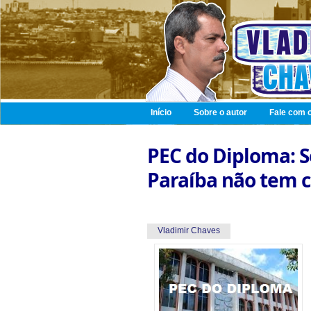
Início
Sobre o autor
Fale com o
PEC do Diploma: S
Paraíba não tem c
Vladimir Chaves