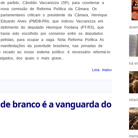
de partido, Cândido Vaccarezza (SP), para coordenar a
nova comissão de Reforma Política da Câmara. Os
parlamentares criticam o presidente da Câmara, Henrique
Eduardo Alves (PMDB-RN), que indicou Vaccarezza em
quan
detrimento do deputado Henrique Fontana (PT-RS), que
havia sido escolhido por consenso entre os deputados
petistas, para ocupar a vaga. Nota Reforma Política As
manifestações da juventude brasileira, nas jornadas de
recado ao nosso sistema político: é necessário reformá-lo
aigados, dos quais o mais grave...
há em
Leia mais»
relac
de branco é a vanguarda do
mens