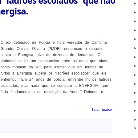
u “ladrões escolados” que não
ergisa.
O ex- delegado de Policia e hoje vereador de Campina
Grande, Olímpio Oliveira (PMDB), endureceu o discurso
contra a Energisa, alvo de dezenas de denuncias. O
parlamentar fez um comparativo entre os anos que atuou
como “homem da lei”, para afirmar que em termos de
furtos a Energisa supera os “ladrões escolados” que ele
enfrentou. “Em 24 anos de polícia, enfrentei muitos ladrões
escolados, mas nada que se compare a ENERGISA, que
furta fundamentada na resolução da Aneel.” Detonou o
Leia mais»