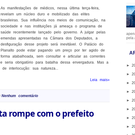
As manifestações de médicos, nessa última terça-feira,
revelam um núcleo duro e mobilizado das elites
brasileiras. Sua influência nos meios de comunicação, na
sociedade e nas instituições já ameaça o programa de
saúde recentemente lançado pelo governo. A julgar pelas
apen
pela 
emendas apresentadas na Câmara dos Deputados, a
desfiguração desse projeto será inevitável. O Palácio do
Planalto pode estar pagando um preço por ter agido de
A
forma atabalhoada, sem consultar e articular as correntes
ue seria obrigatório para batalha dessa envergadura. Mas a
►
2
de interlocução: sua natureza...
►
2
Leia mais»
►
2
►
2
Nenhum comentário
►
2
►
2
ta rompe com o prefeito
►
2
►
2