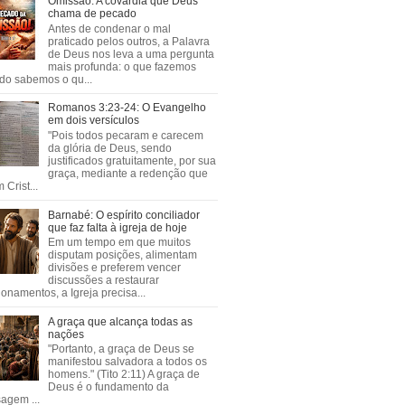
Omissão: A covardia que Deus
chama de pecado
Antes de condenar o mal
praticado pelos outros, a Palavra
de Deus nos leva a uma pergunta
mais profunda: o que fazemos
do sabemos o qu...
Romanos 3:23-24: O Evangelho
em dois versículos
"Pois todos pecaram e carecem
da glória de Deus, sendo
justificados gratuitamente, por sua
graça, mediante a redenção que
 Crist...
Barnabé: O espírito conciliador
que faz falta à igreja de hoje
Em um tempo em que muitos
disputam posições, alimentam
divisões e preferem vencer
discussões a restaurar
ionamentos, a Igreja precisa...
A graça que alcança todas as
nações
"Portanto, a graça de Deus se
manifestou salvadora a todos os
homens." (Tito 2:11) A graça de
Deus é o fundamento da
agem ...