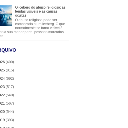
O iceberg do abuso religioso: as
feridas visíveis e as causas
ocultas
O abuso religioso pode ser
comparado a um iceberg. O que
normalmente se torna visível é
as a sua menor parte: pessoas marcadas
an...
RQUIVO
026
(400)
025
(815)
024
(692)
023
(517)
022
(540)
021
(567)
020
(544)
019
(393)