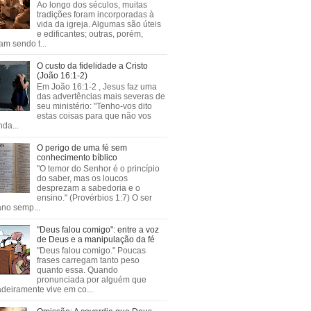
Ao longo dos séculos, muitas
tradições foram incorporadas à
vida da igreja. Algumas são úteis
e edificantes; outras, porém,
m sendo t...
O custo da fidelidade a Cristo
(João 16:1-2)
Em João 16:1-2 , Jesus faz uma
das advertências mais severas de
seu ministério: "Tenho-vos dito
estas coisas para que não vos
da...
O perigo de uma fé sem
conhecimento bíblico
"O temor do Senhor é o princípio
do saber, mas os loucos
desprezam a sabedoria e o
ensino." (Provérbios 1:7) O ser
no semp...
"Deus falou comigo": entre a voz
de Deus e a manipulação da fé
"Deus falou comigo." Poucas
frases carregam tanto peso
quanto essa. Quando
pronunciada por alguém que
deiramente vive em co...