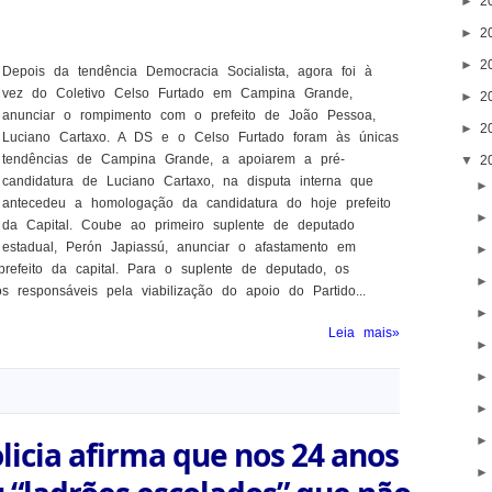
►
2
►
2
►
2
Depois da tendência Democracia Socialista, agora foi à
vez do Coletivo Celso Furtado em Campina Grande,
►
2
anunciar o rompimento com o prefeito de João Pessoa,
►
2
Luciano Cartaxo. A DS e o Celso Furtado foram às únicas
tendências de Campina Grande, a apoiarem a pré-
▼
2
candidatura de Luciano Cartaxo, na disputa interna que
antecedeu a homologação da candidatura do hoje prefeito
da Capital. Coube ao primeiro suplente de deputado
estadual, Perón Japiassú, anunciar o afastamento em
refeito da capital. Para o suplente de deputado, os
 responsáveis pela viabilização do apoio do Partido...
Leia mais»
licia afirma que nos 24 anos