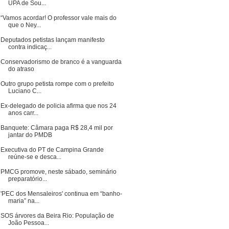
UPA de Sou...
“Vamos acordar! O professor vale mais do
que o Ney...
Deputados petistas lançam manifesto
contra indicaç...
Conservadorismo de branco é a vanguarda
do atraso
Outro grupo petista rompe com o prefeito
Luciano C...
Ex-delegado de policia afirma que nos 24
anos carr...
Banquete: Câmara paga R$ 28,4 mil por
jantar do PMDB
Executiva do PT de Campina Grande
reúne-se e desca...
PMCG promove, neste sábado, seminário
preparatório...
'PEC dos Mensaleiros' continua em “banho-
maria” na...
SOS árvores da Beira Rio: População de
João Pessoa...