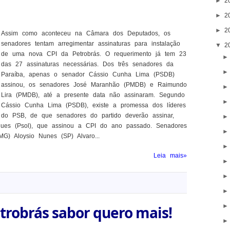
►
2
►
2
►
2
Assim como aconteceu na Câmara dos Deputados, os
senadores tentam arregimentar assinaturas para instalação
▼
2
de uma nova CPI da Petrobrás. O requerimento já tem 23
das 27 assinaturas necessárias. Dos três senadores da
Paraíba, apenas o senador Cássio Cunha Lima (PSDB)
assinou, os senadores José Maranhão (PMDB) e Raimundo
Lira (PMDB), até a presente data não assinaram. Segundo
Cássio Cunha Lima (PSDB), existe a promessa dos líderes
do PSB, de que senadores do partido deverão assinar,
ues (Psol), que assinou a CPI do ano passado. Senadores
G) Aloysio Nunes (SP) Alvaro...
Leia mais»
etrobrás sabor quero mais!