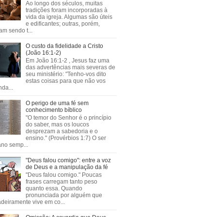
Ao longo dos séculos, muitas
tradições foram incorporadas à
vida da igreja. Algumas são úteis
e edificantes; outras, porém,
m sendo t...
O custo da fidelidade a Cristo
(João 16:1-2)
Em João 16:1-2 , Jesus faz uma
das advertências mais severas de
seu ministério: "Tenho-vos dito
estas coisas para que não vos
da...
O perigo de uma fé sem
conhecimento bíblico
"O temor do Senhor é o princípio
do saber, mas os loucos
desprezam a sabedoria e o
ensino." (Provérbios 1:7) O ser
no semp...
"Deus falou comigo": entre a voz
de Deus e a manipulação da fé
"Deus falou comigo." Poucas
frases carregam tanto peso
quanto essa. Quando
pronunciada por alguém que
deiramente vive em co...