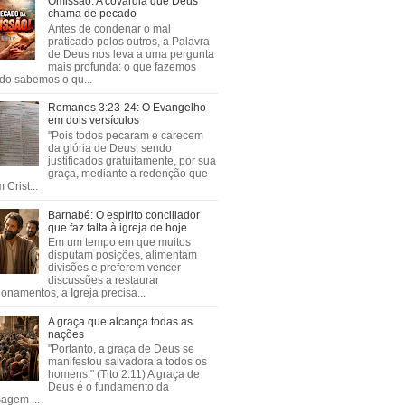
Omissão: A covardia que Deus
chama de pecado
Antes de condenar o mal
praticado pelos outros, a Palavra
de Deus nos leva a uma pergunta
mais profunda: o que fazemos
do sabemos o qu...
Romanos 3:23-24: O Evangelho
em dois versículos
"Pois todos pecaram e carecem
da glória de Deus, sendo
justificados gratuitamente, por sua
graça, mediante a redenção que
 Crist...
Barnabé: O espírito conciliador
que faz falta à igreja de hoje
Em um tempo em que muitos
disputam posições, alimentam
divisões e preferem vencer
discussões a restaurar
ionamentos, a Igreja precisa...
A graça que alcança todas as
nações
"Portanto, a graça de Deus se
manifestou salvadora a todos os
homens." (Tito 2:11) A graça de
Deus é o fundamento da
agem ...