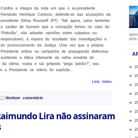
Confira a integra da nota em que o ex-presidente
Fernando Henrique Cardoso, defende-se das acusações da
presidente Dilma Rousseff (PT): "Até agora, salvo lamentar
o caráter de tsunami que a corrupção tomou no caso do
“Petrolão”, não adiantei opiniões sobre culpados ou
apen
pela 
responsáveis, à espera do resultado das investigações e
do pronunciamento da Justiça. Uma vez que a própria
Presidente entrou na campanha de propaganda defensiva,
A
aceitando a tática infamante da velha anedota do
a vitima, rouba e sai gritando “pega ladrão”!”, sou
►
2
a Presidente se referiu foi explícito...
►
2
Leia mais»
►
2
►
2
Nenhum comentário
►
2
►
2
Raimundo Lira não assinaram
►
2
s
►
2