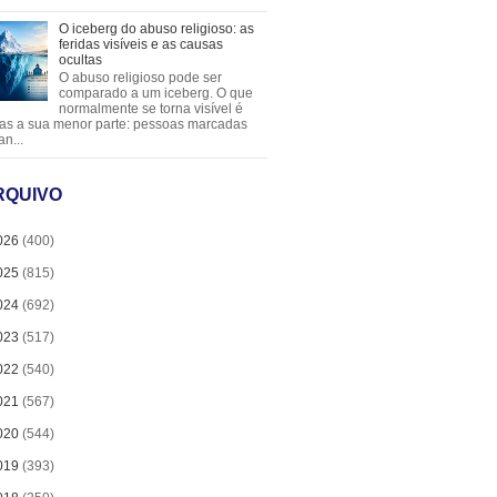
O iceberg do abuso religioso: as
feridas visíveis e as causas
ocultas
O abuso religioso pode ser
comparado a um iceberg. O que
normalmente se torna visível é
as a sua menor parte: pessoas marcadas
an...
RQUIVO
026
(400)
025
(815)
024
(692)
023
(517)
022
(540)
021
(567)
020
(544)
019
(393)