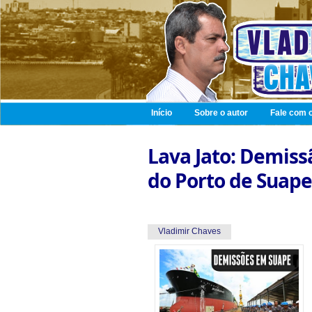
Início
Sobre o autor
Fale com o
Lava Jato: Demiss
do Porto de Suape
Vladimir Chaves