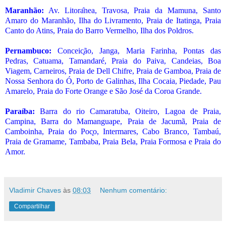
Maranhão:
Av. Litora
nea, Travosa, Praia da Mamuna, Santo
Amaro do Maranhão, Ilha do Livramento, Praia de Itatinga, Praia
Canto do Atins, Praia do Barro Vermelho, Ilha dos Poldros.
Pernambuco:
Conceic
ão, Janga, Maria Farinha, Pontas das
Pedras, Catuama, Tamandaré, Praia do Paiva, Candeias, Boa
Viagem, Carneiros, Praia de Dell Chifre, Praia de Gamboa, Praia de
Nossa Senhora do Ó, Porto de Galinhas, Ilha Cocaia, Piedade, Pau
Amarelo, Praia do Forte Orange e São José da Coroa Grande.
Paraíba:
Barra do rio Camaratuba, Oiteiro, Lagoa de Praia,
Campina, Barra do Mamanguape, Praia de Jacumã, Praia de
Camboinha, Praia do Poc
o, Intermares, Cabo Branco, Tambaú,
Praia de Gramame, Tambaba, Praia Bela, Praia Formosa e Praia do
Amor.
Vladimir Chaves
às
08:03
Nenhum comentário:
Compartilhar