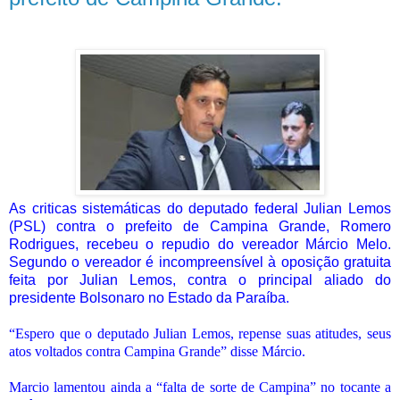
As criticas sistemáticas do deputado federal Julian Lemos
(PSL) contra o prefeito de Campina Grande, Romero
Rodrigues, recebeu o repudio do vereador Márcio Melo.
Segundo o vereador é incompreensível à oposição gratuita
feita por Julian Lemos, contra o principal aliado do
presidente Bolsonaro no Estado da Paraíba.
“Espero que o deputado Julian Lemos, repense suas atitudes, seus
atos voltados contra Campina Grande” disse Márcio.
Marcio lamentou ainda a “falta de sorte de Campina” no tocante a