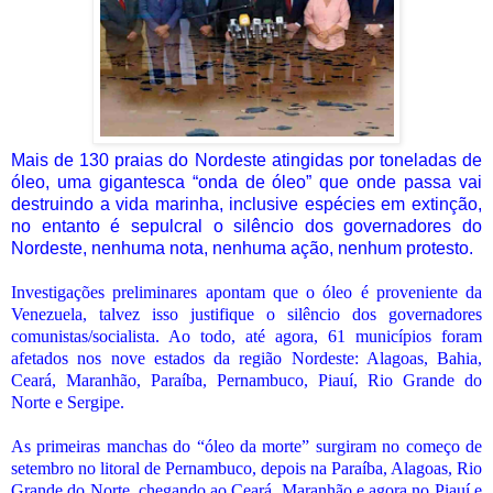
Mais de 130 praias do Nordeste atingidas por toneladas de
óleo, uma gigantesca “onda de óleo” que onde passa vai
destruindo a vida marinha, inclusive espécies em extinção,
no entanto é sepulcral o silêncio dos governadores do
Nordeste, nenhuma nota, nenhuma ação, nenhum protesto.
Investigações preliminares apontam que o óleo é proveniente da
Venezuela, talvez isso justifique o silêncio dos governadores
comunistas/socialista. Ao todo, até agora, 61 municípios foram
afetados nos nove estados da região Nordeste: Alagoas, Bahia,
Ceará, Maranhão, Paraíba, Pernambuco, Piauí, Rio Grande do
Norte e Sergipe.
As primeiras manchas do “óleo da morte” surgiram no começo de
setembro no litoral de Pernambuco, depois na Paraíba, Alagoas, Rio
Grande do Norte, chegando ao Ceará, Maranhão e agora no Piauí e