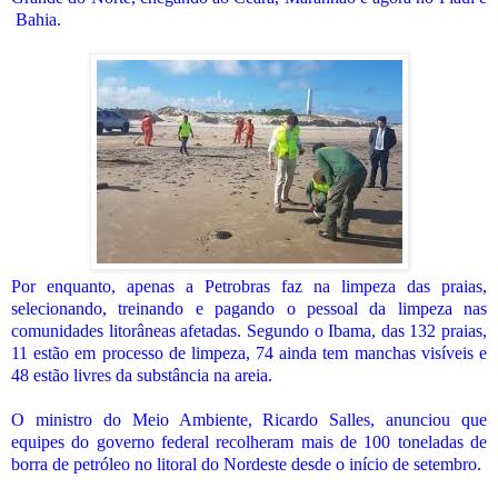
Bahia.
Por enquanto, apenas a Petrobras faz na limpeza das praias,
selecionando, treinando e pagando o pessoal da limpeza nas
comunidades litorâneas afetadas. Segundo o Ibama, das 132 praias,
11 estão em processo de limpeza, 74 ainda tem manchas visíveis e
48 estão livres da substância na areia.
O ministro do Meio Ambiente, Ricardo Salles, anunciou que
equipes do governo federal recolheram mais de 100 toneladas de
borra de petróleo no litoral do Nordeste desde o início de setembro.