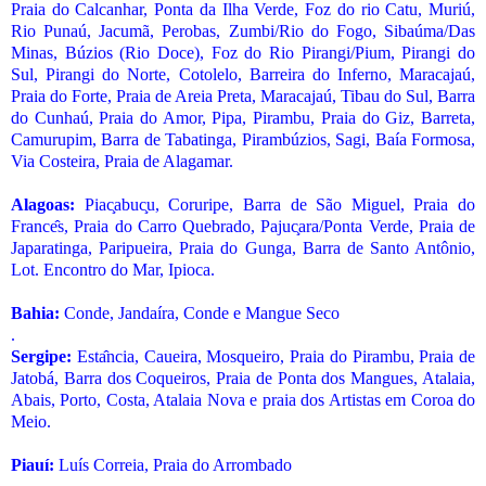
Praia do Calcanhar, Ponta da Ilha Verde, Foz do rio Catu, Muriú,
Rio Punaú, Jacumã, Perobas, Zumbi/Rio do Fogo, Sibaúma/Das
Minas, Búzios (Rio Doce), Foz do Rio Pirangi/Pium, Pirangi do
Sul, Pirangi do Norte, Cotolelo, Barreira do Inferno, Maracajaú,
Praia do Forte, Praia de Areia Preta, Maracajaú, Tibau do Sul, Barra
do Cunhaú, Praia do Amor, Pipa, Pirambu, Praia do Giz, Barreta,
Camurupim, Barra de Tabatinga, Pirambúzios, Sagi, Baía Formosa,
Via Costeira, Praia de Alagamar.
Alagoas:
Piac
abuc
u, Coruripe, Barra de São Miguel, Praia do
France
s, Praia do Carro Quebrado, Pajuc
ara/Ponta Verde, Praia de
Japaratinga, Paripueira, Praia do Gunga, Barra de Santo Ant
ô
nio,
Lot. Encontro do Mar, Ipioca.
Bahia:
Conde, Jandaíra, Conde e Mangue Seco
.
Sergipe:
Esta
ncia, Caueira, Mosqueiro, Praia do Pirambu, Praia de
Jatobá, Barra dos Coqueiros, Praia de Ponta dos Mangues, Atalaia,
Abais, Porto, Costa, Atalaia Nova e praia dos Artistas em Coroa do
Meio.
Piauí:
Luís Correia, Praia do Arrombado