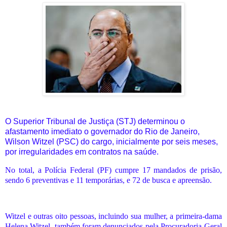
O Superior Tribunal de Justiça (STJ) determinou o
afastamento imediato o governador do Rio de Janeiro,
Wilson Witzel (PSC) do cargo, inicialmente por seis meses,
por irregularidades em contratos na saúde.
No total, a Polícia Federal (PF) cumpre 17 mandados de prisão,
sendo 6 preventivas e 11 temporárias, e 72 de busca e apreensão.
Witzel e outras oito pessoas, incluindo sua mulher, a primeira-dama
Helena Witzel, também foram denunciados pela Procuradoria-Geral