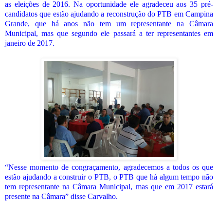
as eleições de 2016. Na oportunidade ele agradeceu aos 35 pré-
candidatos que estão ajudando a reconstrução do PTB em Campina
Grande, que há anos não tem um representante na Câmara
Municipal, mas que segundo ele passará a ter representantes em
janeiro de 2017.
“Nesse momento de congraçamento, agradecemos a todos os que
estão ajudando a construir o PTB, o PTB que há algum tempo não
tem representante na Câmara Municipal, mas que em 2017 estará
presente na Câmara” disse Carvalho.