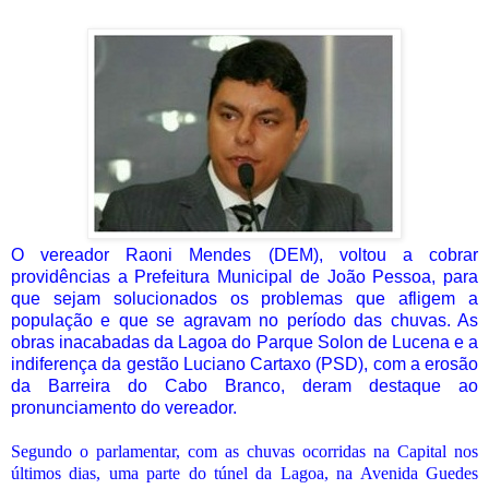
O vereador Raoni Mendes (DEM), voltou a cobrar
providências a Prefeitura Municipal de João Pessoa, para
que sejam solucionados os problemas que afligem a
população e que se agravam no período das chuvas. As
obras inacabadas da Lagoa do Parque Solon de Lucena e a
indiferença da gestão Luciano Cartaxo (PSD), com a erosão
da Barreira do Cabo Branco, deram destaque ao
pronunciamento do vereador.
Segundo o parlamentar, com as chuvas ocorridas na Capital nos
últimos dias, uma parte do túnel da Lagoa, na Avenida Guedes