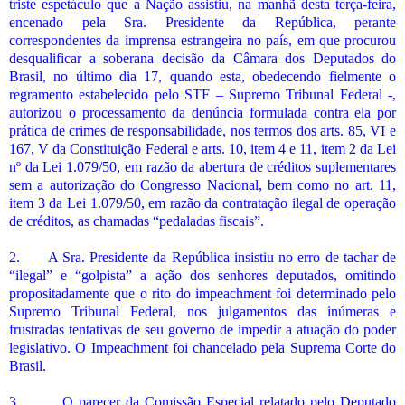
triste espetáculo que a Nação assistiu, na manhã desta terça-feira,
encenado pela Sra. Presidente da República, perante
correspondentes da imprensa estrangeira no país, em que procurou
desqualificar a soberana decisão da Câmara dos Deputados do
Brasil, no último dia 17, quando esta, obedecendo fielmente o
regramento estabelecido pelo STF – Supremo Tribunal Federal -,
autorizou o processamento da denúncia formulada contra ela por
prática de crimes de responsabilidade, nos termos dos arts. 85, VI e
167, V da Constituição Federal e arts. 10, item 4 e 11, item 2 da Lei
nº da Lei 1.079/50, em razão da abertura de créditos suplementares
sem a autorização do Congresso Nacional, bem como no art. 11,
item 3 da Lei 1.079/50, em razão da contratação ilegal de operação
de créditos, as chamadas “pedaladas fiscais”.
2. A Sra. Presidente da República insistiu no erro de tachar de
“ilegal” e “golpista” a ação dos senhores deputados, omitindo
propositadamente que o rito do impeachment foi determinado pelo
Supremo Tribunal Federal, nos julgamentos das inúmeras e
frustradas tentativas de seu governo de impedir a atuação do poder
legislativo. O Impeachment foi chancelado pela Suprema Corte do
Brasil.
3. O parecer da Comissão Especial relatado pelo Deputado