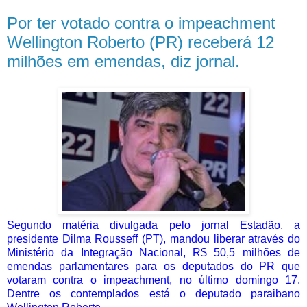
Por ter votado contra o impeachment
Wellington Roberto (PR) receberá 12
milhões em emendas, diz jornal.
Segundo matéria divulgada pelo jornal Estadão, a
presidente Dilma Rousseff (PT), mandou liberar através do
Ministério da Integração Nacional, R$ 50,5 milhões de
emendas parlamentares para os deputados do PR que
votaram contra o impeachment, no último domingo 17.
Dentre os contemplados está o deputado paraibano