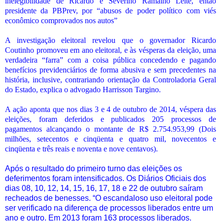
inelegibilidade de Ricardo e Severino Ramalho Leite, então
presidente da PBPrev, por “abusos de poder político com viés
econômico comprovados nos autos”
A investigação eleitoral revelou que o governador Ricardo
Coutinho promoveu em ano eleitoral, e às vésperas da eleição, uma
verdadeira “farra” com a coisa pública concedendo e pagando
benefícios previdenciários de forma abusiva e sem precedentes na
história, inclusive, contrariando orientação da Controladoria Geral
do Estado, explica o advogado Harrisson Targino.
A ação aponta que nos dias 3 e 4 de outubro de 2014, véspera das
eleições, foram deferidos e publicados 205 processos de
pagamentos alcançando o montante de R$ 2.754.953,99 (Dois
milhões, setecentos e cinqüenta e quatro mil, novecentos e
cinqüenta e três reais e noventa e nove centavos).
Após o resultado do primeiro turno das eleições os
deferimentos foram intensificados. Os Diários Oficiais dos
dias 08, 10, 12, 14, 15, 16, 17, 18 e 22 de outubro saíram
recheados de benesses. “O escandaloso uso eleitoral pode
ser verificado na diferença de processos liberados entre um
ano e outro. Em 2013 foram 163 processos liberados.