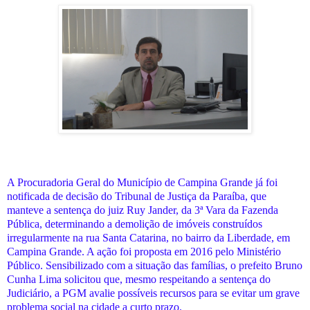
A Procuradoria Geral do Município de Campina Grande já foi
notificada de decisão do Tribunal de Justiça da Paraíba, que
manteve a sentença do juiz Ruy Jander, da 3ª Vara da Fazenda
Pública, determinando a demolição de imóveis construídos
irregularmente na rua Santa Catarina, no bairro da Liberdade, em
Campina Grande. A ação foi proposta em 2016 pelo Ministério
Público. Sensibilizado com a situação das famílias, o prefeito Bruno
Cunha Lima solicitou que, mesmo respeitando a sentença do
Judiciário, a PGM avalie possíveis recursos para se evitar um grave
problema social na cidade a curto prazo.