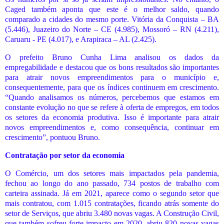
Caged também aponta que este é o melhor saldo, quando
comparado a cidades do mesmo porte. Vitória da Conquista – BA
(5.446), Juazeiro do Norte – CE (4.985), Mossoró – RN (4.211),
Caruaru - PE (4.017), e Arapiraca – AL (2.425).
O prefeito Bruno Cunha Lima analisou os dados da
empregabilidade e destacou que os bons resultados são importantes
para atrair novos empreendimentos para o município e,
consequentemente, para que os índices continuem em crescimento.
“Quando analisamos os números, percebemos que estamos em
constante evolução no que se refere à oferta de empregos, em todos
os setores da economia produtiva. Isso é importante para atrair
novos empreendimentos e, como consequência, continuar em
crescimento”, pontuou Bruno.
Contratação por setor da economia
O Comércio, um dos setores mais impactados pela pandemia,
fechou ao longo do ano passado, 734 postos de trabalho com
carteira assinada. Já em 2021, aparece como o segundo setor que
mais contratou, com 1.015 contratações, ficando atrás somente do
setor de Serviços, que abriu 3.480 novas vagas. A Construção Civil,
que também sofreu forte impacto em 2020, abriu 820 novas vagas