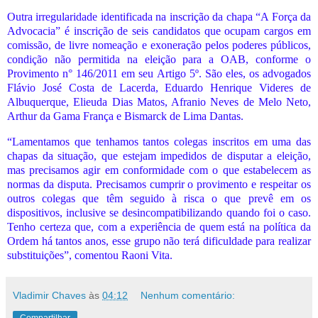
Outra irregularidade identificada na inscrição da chapa “A Força da
Advocacia” é inscrição de seis candidatos que ocupam cargos em
comissão, de livre nomeação e exoneração pelos poderes públicos,
condição não permitida na eleição para a OAB, conforme o
Provimento n° 146/2011 em seu Artigo 5º. São eles, os advogados
Flávio José Costa de Lacerda, Eduardo Henrique Videres de
Albuquerque, Elieuda Dias Matos, Afranio Neves de Melo Neto,
Arthur da Gama França e Bismarck de Lima Dantas.
“Lamentamos que tenhamos tantos colegas inscritos em uma das
chapas da situação, que estejam impedidos de disputar a eleição,
mas precisamos agir em conformidade com o que estabelecem as
normas da disputa. Precisamos cumprir o provimento e respeitar os
outros colegas que têm seguido à risca o que prevê em os
dispositivos, inclusive se desincompatibilizando quando foi o caso.
Tenho certeza que, com a experiência de quem está na política da
Ordem há tantos anos, esse grupo não terá dificuldade para realizar
substituições”, comentou Raoni Vita.
Vladimir Chaves
às
04:12
Nenhum comentário: