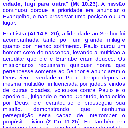
cidade, fugi para outra" (Mt 10.23)
. A missão
continuou porque a prioridade era anunciar o
Evangelho, e não preservar uma posição ou um
lugar.
Em Listra (
At 14.8–20
), a fidelidade ao Senhor foi
acompanhada tanto por um grande milagre
quanto por intenso sofrimento. Paulo curou um
homem coxo de nascença, levando a multidão a
acreditar que ele e Barnabé eram deuses. Os
missionários recusaram qualquer honra que
pertencesse somente ao Senhor e anunciaram o
Deus vivo e verdadeiro. Pouco tempo depois, a
mesma multidão, influenciada por judeus vindos
de outras cidades, voltou-se contra Paulo e o
apedrejou, julgando-o morto. Contudo, fortalecido
por Deus, ele levantou-se e prosseguiu sua
missão, demonstrando que nenhuma
perseguição seria capaz de interromper o
propósito divino (
2 Co 11.25
). Foi também em
Listra que floresceu uma família marcada pela fé: