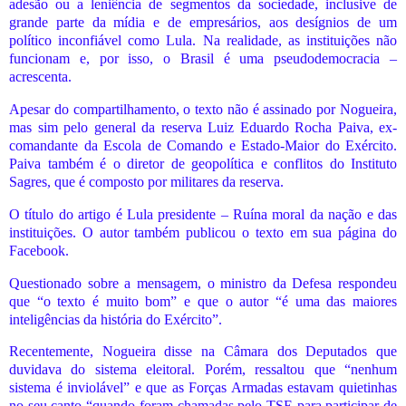
adesão ou a leniência de segmentos da sociedade, inclusive de
grande parte da mídia e de empresários, aos desígnios de um
político inconfiável como Lula. Na realidade, as instituições não
funcionam e, por isso, o Brasil é uma pseudodemocracia –
acrescenta.
Apesar do compartilhamento, o texto não é assinado por Nogueira,
mas sim pelo general da reserva Luiz Eduardo Rocha Paiva, ex-
comandante da Escola de Comando e Estado-Maior do Exército.
Paiva também é o diretor de geopolítica e conflitos do Instituto
Sagres, que é composto por militares da reserva.
O título do artigo é Lula presidente – Ruína moral da nação e das
instituições. O autor também publicou o texto em sua página do
Facebook.
Questionado sobre a mensagem, o ministro da Defesa respondeu
que “o texto é muito bom” e que o autor “é uma das maiores
inteligências da história do Exército”.
Recentemente, Nogueira disse na Câmara dos Deputados que
duvidava do sistema eleitoral. Porém, ressaltou que “nenhum
sistema é inviolável” e que as Forças Armadas estavam quietinhas
no seu canto “quando foram chamadas pelo TSE para participar de