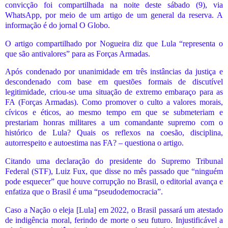
convicção foi compartilhada na noite deste sábado (9), via
WhatsApp, por meio de um artigo de um general da reserva. A
informação é do jornal O Globo.
O artigo compartilhado por Nogueira diz que Lula “representa o
que são antivalores” para as Forças Armadas.
Após condenado por unanimidade em três instâncias da justiça e
descondenado com base em questões formais de discutível
legitimidade, criou-se uma situação de extremo embaraço para as
FA (Forças Armadas). Como promover o culto a valores morais,
cívicos e éticos, ao mesmo tempo em que se submeteriam e
prestariam honras militares a um comandante supremo com o
histórico de Lula? Quais os reflexos na coesão, disciplina,
autorrespeito e autoestima nas FA? – questiona o artigo.
Citando uma declaração do presidente do Supremo Tribunal
Federal (STF), Luiz Fux, que disse no mês passado que “ninguém
pode esquecer” que houve corrupção no Brasil, o editorial avança e
enfatiza que o Brasil é uma “pseudodemocracia”.
Caso a Nação o eleja [Lula] em 2022, o Brasil passará um atestado
de indigência moral, ferindo de morte o seu futuro. Injustificável a