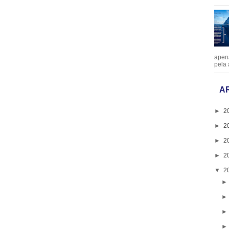
apen
pela 
A
►
2
►
2
►
2
►
2
▼
2