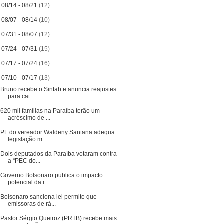
►
08/14 - 08/21
(12)
►
08/07 - 08/14
(10)
►
07/31 - 08/07
(12)
►
07/24 - 07/31
(15)
►
07/17 - 07/24
(16)
▼
07/10 - 07/17
(13)
Bruno recebe o Sintab e anuncia reajustes
para cat...
620 mil famílias na Paraíba terão um
acréscimo de ...
PL do vereador Waldeny Santana adequa
legislação m...
Dois deputados da Paraíba votaram contra
a “PEC do...
Governo Bolsonaro publica o impacto
potencial da r...
Bolsonaro sanciona lei permite que
emissoras de rá...
Pastor Sérgio Queiroz (PRTB) recebe mais