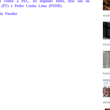
m contra a PEC, no segundo turno, dois são da
io (PT) e Pedro Cunha Lima (PSDB).
a Paraíba:
acaba
escan
huma
verda