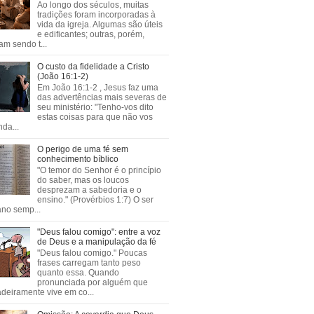
Ao longo dos séculos, muitas
tradições foram incorporadas à
vida da igreja. Algumas são úteis
e edificantes; outras, porém,
m sendo t...
O custo da fidelidade a Cristo
(João 16:1-2)
Em João 16:1-2 , Jesus faz uma
das advertências mais severas de
seu ministério: "Tenho-vos dito
estas coisas para que não vos
da...
O perigo de uma fé sem
conhecimento bíblico
"O temor do Senhor é o princípio
do saber, mas os loucos
desprezam a sabedoria e o
ensino." (Provérbios 1:7) O ser
no semp...
"Deus falou comigo": entre a voz
de Deus e a manipulação da fé
"Deus falou comigo." Poucas
frases carregam tanto peso
quanto essa. Quando
pronunciada por alguém que
deiramente vive em co...