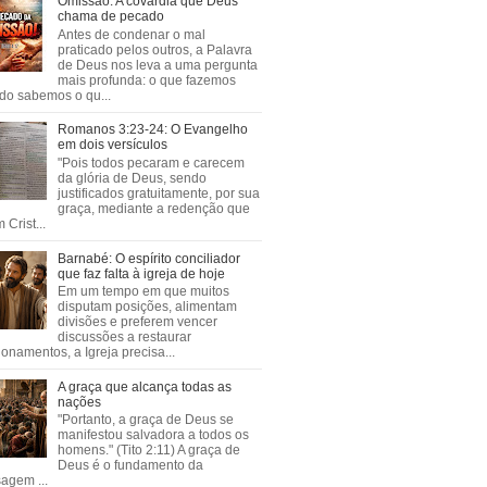
Omissão: A covardia que Deus
chama de pecado
Antes de condenar o mal
praticado pelos outros, a Palavra
de Deus nos leva a uma pergunta
mais profunda: o que fazemos
do sabemos o qu...
Romanos 3:23-24: O Evangelho
em dois versículos
"Pois todos pecaram e carecem
da glória de Deus, sendo
justificados gratuitamente, por sua
graça, mediante a redenção que
 Crist...
Barnabé: O espírito conciliador
que faz falta à igreja de hoje
Em um tempo em que muitos
disputam posições, alimentam
divisões e preferem vencer
discussões a restaurar
ionamentos, a Igreja precisa...
A graça que alcança todas as
nações
"Portanto, a graça de Deus se
manifestou salvadora a todos os
homens." (Tito 2:11) A graça de
Deus é o fundamento da
agem ...