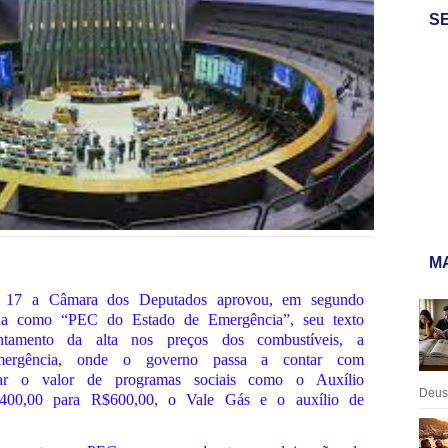
S
MA
ra 17 a Câmara dos Deputados aprovou, em segundo
da como “PEC do Estado de Emergência”, seu texto
tamento da alta nos preços dos combustíveis, a
ergência, onde o governo passa a contar com
entar o valor de programas sociais como o Auxílio
Deus:
400,00 para R$600,00, o Vale Gás e o auxílio de