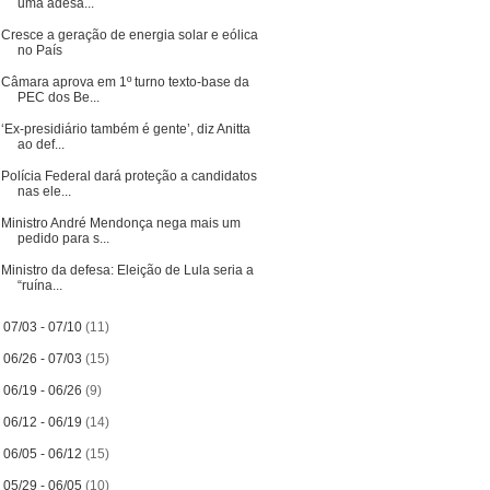
uma adesã...
Cresce a geração de energia solar e eólica
no País
Câmara aprova em 1º turno texto-base da
PEC dos Be...
‘Ex-presidiário também é gente’, diz Anitta
ao def...
Polícia Federal dará proteção a candidatos
nas ele...
Ministro André Mendonça nega mais um
pedido para s...
Ministro da defesa: Eleição de Lula seria a
“ruína...
►
07/03 - 07/10
(11)
►
06/26 - 07/03
(15)
►
06/19 - 06/26
(9)
►
06/12 - 06/19
(14)
►
06/05 - 06/12
(15)
►
05/29 - 06/05
(10)