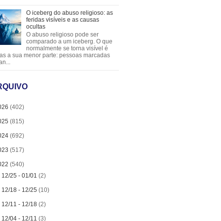
O iceberg do abuso religioso: as
feridas visíveis e as causas
ocultas
O abuso religioso pode ser
comparado a um iceberg. O que
normalmente se torna visível é
as a sua menor parte: pessoas marcadas
an...
RQUIVO
026
(402)
025
(815)
024
(692)
023
(517)
022
(540)
►
12/25 - 01/01
(2)
►
12/18 - 12/25
(10)
►
12/11 - 12/18
(2)
►
12/04 - 12/11
(3)