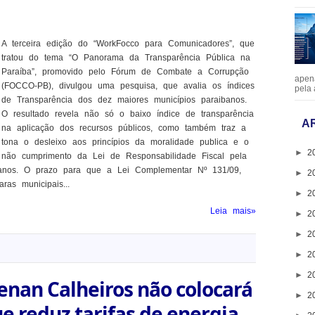
A terceira edição do “WorkFocco para Comunicadores”, que
tratou do tema “O Panorama da Transparência Pública na
Paraíba”, promovido pelo Fórum de Combate a Corrupção
apen
(FOCCO-PB), divulgou uma pesquisa, que avalia os índices
pela 
de Transparência dos dez maiores municípios paraibanos.
O resultado revela não só o baixo índice de transparência
A
na aplicação dos recursos públicos, como também traz a
tona o desleixo aos princípios da moralidade publica e o
►
2
não cumprimento da Lei de Responsabilidade Fiscal pela
ibanos. O prazo para que a Lei Complementar Nº 131/09,
►
2
as municipais...
►
2
Leia mais»
►
2
►
2
►
2
►
2
nan Calheiros não colocará
►
2
 reduz tarifas de energia