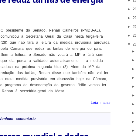
►
2
►
2
►
2
►
2
O presidente do Senado, Renan Calheiros (PMDB-AL),
►
2
comunicou a Secretaria Geral da Casa nesta terça-feira
(28) que não fará a leitura da medida provisória aprovada
▼
2
pela Câmara que reduz as tarifas de energia do país.
Sem a leitura, o Senado não votará a MP e fará com
que ela perca a validade automaticamente -- a medida
caduca na próxima segunda-feira (3). Além da MP da
redução das tarifas, Renan disse que também não vai ler
a outra medida provisória em discussão hoje na Câmara,
no programa de desoneração do governo. "Não vamos ler
enan à secretária-geral da Mesa,...
Leia mais»
Nenhum comentário