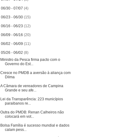
►
06/30 - 07/07
(4)
►
06/23 - 06/30
(15)
►
06/16 - 06/23
(12)
►
06/09 - 06/16
(20)
►
06/02 - 06/09
(11)
▼
05/26 - 06/02
(8)
Ministro da Pesca firma pacto com o
Governo do Est...
Cresce no PMDB a aversão à aliança com
Dilma
A Câmara de vereadores de Campina
Grande e seu afe...
Lei da Transparência: 223 municípios
paraibanos re...
Outra do PMDB: Renan Calheiros não
colocará em vot...
Bolsa Família é sucesso mundial e dados
calam pess...