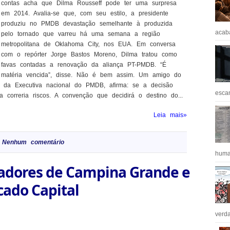
contas acha que Dilma Rousseff pode ter uma surpresa
em 2014. Avalia-se que, com seu estilo, a presidente
produziu no PMDB devastação semelhante à produzida
acaba
pelo tornado que varreu há uma semana a região
metropolitana de Oklahoma City, nos EUA. Em conversa
com o repórter Jorge Bastos Moreno, Dilma tratou como
favas contadas a renovação da aliança PT-PMDB. “É
matéria vencida”, disse. Não é bem assim. Um amigo do
o da Executiva nacional do PMDB, afirma: se a decisão
escan
a correria riscos. A convenção que decidirá o destino do...
Leia mais»
Nenhum comentário
huma
adores de Campina Grande e
cado Capital
verda