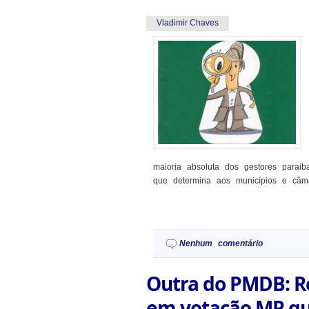
Vladimir Chaves
maioria absoluta dos gestores para
que determina aos municípios e câmar
Nenhum comentário
Outra do PMDB: Re
em votação MP que