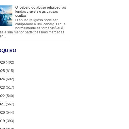
O iceberg do abuso religioso: as
feridas visíveis e as causas
ocultas
O abuso religioso pode ser
comparado a um iceberg. O que
normalmente se torna visível é
as a sua menor parte: pessoas marcadas
an...
RQUIVO
026
(402)
025
(815)
024
(692)
023
(517)
022
(540)
021
(567)
020
(544)
019
(393)