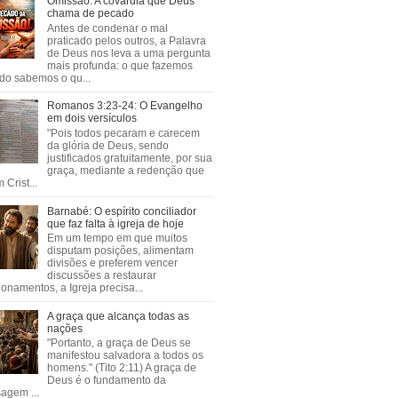
Omissão: A covardia que Deus
chama de pecado
Antes de condenar o mal
praticado pelos outros, a Palavra
de Deus nos leva a uma pergunta
mais profunda: o que fazemos
do sabemos o qu...
Romanos 3:23-24: O Evangelho
em dois versículos
"Pois todos pecaram e carecem
da glória de Deus, sendo
justificados gratuitamente, por sua
graça, mediante a redenção que
 Crist...
Barnabé: O espírito conciliador
que faz falta à igreja de hoje
Em um tempo em que muitos
disputam posições, alimentam
divisões e preferem vencer
discussões a restaurar
ionamentos, a Igreja precisa...
A graça que alcança todas as
nações
"Portanto, a graça de Deus se
manifestou salvadora a todos os
homens." (Tito 2:11) A graça de
Deus é o fundamento da
agem ...