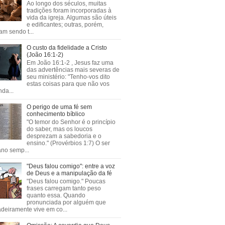
Ao longo dos séculos, muitas
tradições foram incorporadas à
vida da igreja. Algumas são úteis
e edificantes; outras, porém,
m sendo t...
O custo da fidelidade a Cristo
(João 16:1-2)
Em João 16:1-2 , Jesus faz uma
das advertências mais severas de
seu ministério: "Tenho-vos dito
estas coisas para que não vos
da...
O perigo de uma fé sem
conhecimento bíblico
"O temor do Senhor é o princípio
do saber, mas os loucos
desprezam a sabedoria e o
ensino." (Provérbios 1:7) O ser
no semp...
"Deus falou comigo": entre a voz
de Deus e a manipulação da fé
"Deus falou comigo." Poucas
frases carregam tanto peso
quanto essa. Quando
pronunciada por alguém que
deiramente vive em co...