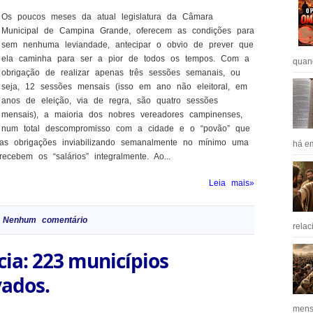
Os poucos meses da atual legislatura da Câmara
Municipal de Campina Grande, oferecem as condições para
sem nenhuma leviandade, antecipar o obvio de prever que
ela caminha para ser a pior de todos os tempos. Com a
quan
obrigação de realizar apenas três sessões semanais, ou
seja, 12 sessões mensais (isso em ano não eleitoral, em
anos de eleição, via de regra, são quatro sessões
mensais), a maioria dos nobres vereadores campinenses,
num total descompromisso com a cidade e o “povão” que
uas obrigações inviabilizando semanalmente no mínimo uma
há em
cebem os “salários” integralmente. Ao...
Leia mais»
Nenhum comentário
relac
cia: 223 municípios
vados.
mens