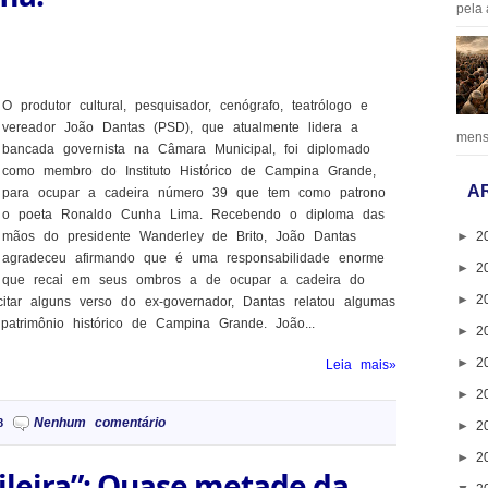
pela 
O produtor cultural, pesquisador, cenógrafo, teatrólogo e
vereador João Dantas (PSD), que atualmente lidera a
mens
bancada governista na Câmara Municipal, foi diplomado
como membro do Instituto Histórico de Campina Grande,
A
para ocupar a cadeira número 39 que tem como patrono
o poeta Ronaldo Cunha Lima. Recebendo o diploma das
►
2
mãos do presidente Wanderley de Brito, João Dantas
agradeceu afirmando que é uma responsabilidade enorme
►
2
que recai em seus ombros a de ocupar a cadeira do
►
2
tar alguns verso do ex-governador, Dantas relatou algumas
atrimônio histórico de Campina Grande. João...
►
2
►
2
Leia mais»
►
2
Nenhum comentário
8
►
2
►
2
ileira”: Quase metade da