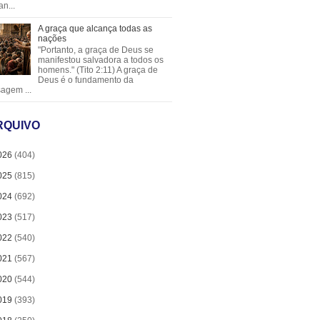
an...
A graça que alcança todas as
nações
"Portanto, a graça de Deus se
manifestou salvadora a todos os
homens." (Tito 2:11) A graça de
Deus é o fundamento da
agem ...
RQUIVO
026
(404)
025
(815)
024
(692)
023
(517)
022
(540)
021
(567)
020
(544)
019
(393)