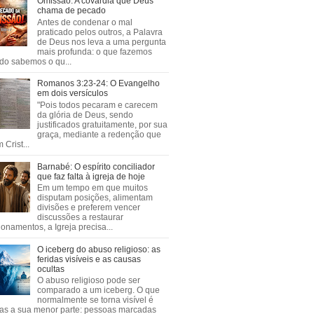
Omissão: A covardia que Deus
chama de pecado
Antes de condenar o mal
praticado pelos outros, a Palavra
de Deus nos leva a uma pergunta
mais profunda: o que fazemos
do sabemos o qu...
Romanos 3:23-24: O Evangelho
em dois versículos
"Pois todos pecaram e carecem
da glória de Deus, sendo
justificados gratuitamente, por sua
graça, mediante a redenção que
 Crist...
Barnabé: O espírito conciliador
que faz falta à igreja de hoje
Em um tempo em que muitos
disputam posições, alimentam
divisões e preferem vencer
discussões a restaurar
ionamentos, a Igreja precisa...
O iceberg do abuso religioso: as
feridas visíveis e as causas
ocultas
O abuso religioso pode ser
comparado a um iceberg. O que
normalmente se torna visível é
as a sua menor parte: pessoas marcadas