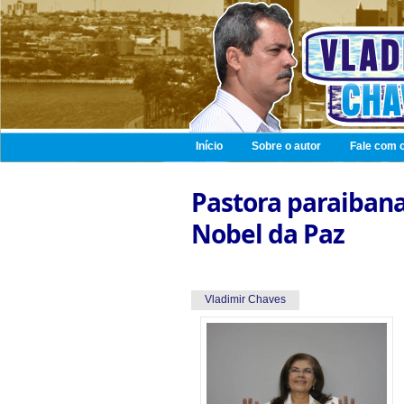
Início
Sobre o autor
Fale com o
Pastora paraibana
Nobel da Paz
Vladimir Chaves