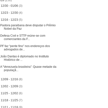
018
(250)
►
12/30 - 01/06
(3)
►
12/23 - 12/30
(4)
▼
12/16 - 12/23
(5)
Pastora paraibana deve disputar o Prêmio
Nobel da Paz
Defesa Civil e STTP reúne-se com
comerciantes da F...
PF faz “pente fino” nos endereços dos
advogados de...
João Dantas é diplomado no Instituto
Histórico de ...
A “Venezuela brasileira”: Quase metade da
populaçã...
►
12/09 - 12/16
(8)
►
12/02 - 12/09
(3)
►
11/25 - 12/02
(6)
►
11/18 - 11/25
(7)
►
11/11 - 11/18
(9)