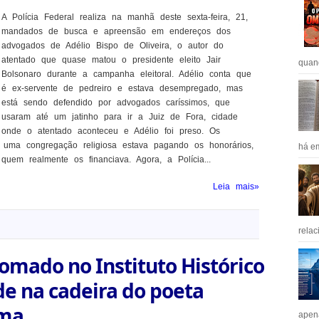
A Polícia Federal realiza na manhã deste sexta-feira, 21,
mandados de busca e apreensão em endereços dos
advogados de Adélio Bispo de Oliveira, o autor do
atentado que quase matou o presidente eleito Jair
quan
Bolsonaro durante a campanha eleitoral. Adélio conta que
é ex-servente de pedreiro e estava desempregado, mas
está sendo defendido por advogados caríssimos, que
usaram até um jatinho para ir a Juiz de Fora, cidade
onde o atentado aconteceu e Adélio foi preso. Os
 uma congregação religiosa estava pagando os honorários,
há em
uem realmente os financiava. Agora, a Polícia...
Leia mais»
relac
lomado no Instituto Histórico
e na cadeira do poeta
ma.
apen