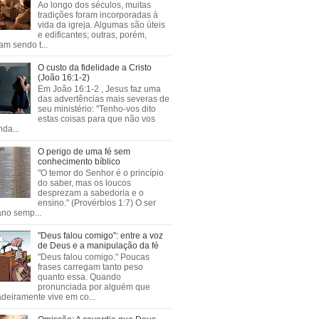
Ao longo dos séculos, muitas
tradições foram incorporadas à
vida da igreja. Algumas são úteis
e edificantes; outras, porém,
m sendo t...
O custo da fidelidade a Cristo
(João 16:1-2)
Em João 16:1-2 , Jesus faz uma
das advertências mais severas de
seu ministério: "Tenho-vos dito
estas coisas para que não vos
da...
O perigo de uma fé sem
conhecimento bíblico
"O temor do Senhor é o princípio
do saber, mas os loucos
desprezam a sabedoria e o
ensino." (Provérbios 1:7) O ser
no semp...
"Deus falou comigo": entre a voz
de Deus e a manipulação da fé
"Deus falou comigo." Poucas
frases carregam tanto peso
quanto essa. Quando
pronunciada por alguém que
deiramente vive em co...