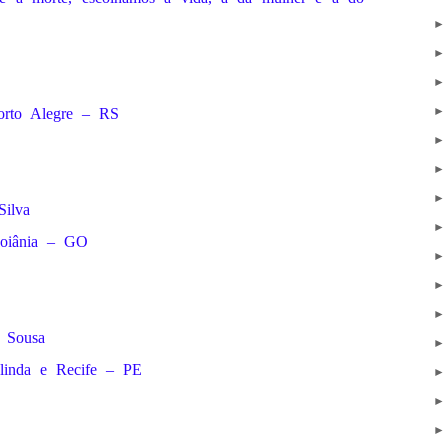
orto Alegre – RS
ilva
Goiânia – GO
 Sousa
linda e Recife – PE