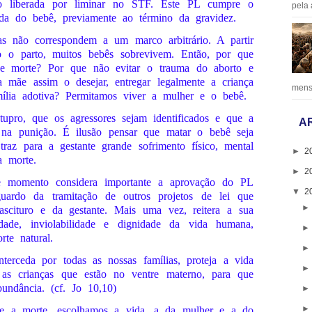
 liberada por liminar no STF. Este PL cumpre o
pela 
da do bebê, previamente ao término da gravidez.
s não correspondem a um marco arbitrário. A partir
ado o parto, muitos bebês sobrevivem. Então, por que
de morte? Por que não evitar o trauma do aborto e
 mãe assim o desejar, entregar legalmente a criança
mens
lia adotiva? Permitamos viver a mulher e o bebê.
upro, que os agressores sejam identificados e que a
A
az na punição. É ilusão pensar que matar o bebê seja
az para a gestante grande sofrimento físico, mental
►
2
a morte.
►
2
ste momento considera importante a aprovação do PL
▼
2
uardo da tramitação de outros projetos de lei que
ascituro e da gestante. Mais uma vez, reitera a sua
dade, inviolabilidade e dignidade da vida humana,
te natural.
erceda por todas as nossas famílias, proteja a vida
 as crianças que estão no ventre materno, para que
ndância. (cf. Jo 10,10)
 e a morte, escolhamos a vida, a da mulher e a do