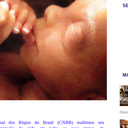
S
MA
Deus:
nal dos Bispos do Brasil (CNBB) reafirmou seu