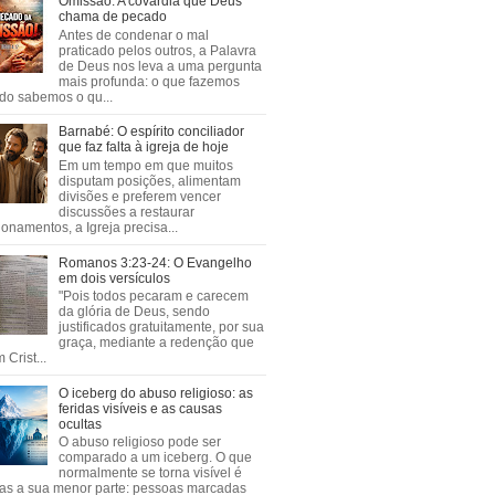
Omissão: A covardia que Deus
chama de pecado
Antes de condenar o mal
praticado pelos outros, a Palavra
de Deus nos leva a uma pergunta
mais profunda: o que fazemos
do sabemos o qu...
Barnabé: O espírito conciliador
que faz falta à igreja de hoje
Em um tempo em que muitos
disputam posições, alimentam
divisões e preferem vencer
discussões a restaurar
ionamentos, a Igreja precisa...
Romanos 3:23-24: O Evangelho
em dois versículos
"Pois todos pecaram e carecem
da glória de Deus, sendo
justificados gratuitamente, por sua
graça, mediante a redenção que
 Crist...
O iceberg do abuso religioso: as
feridas visíveis e as causas
ocultas
O abuso religioso pode ser
comparado a um iceberg. O que
normalmente se torna visível é
as a sua menor parte: pessoas marcadas