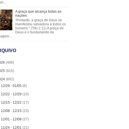
an...
A graça que alcança todas as
nações
"Portanto, a graça de Deus se
manifestou salvadora a todos os
homens." (Tito 2:11) A graça de
Deus é o fundamento da
agem ...
RQUIVO
026
(406)
025
(815)
024
(692)
►
12/29 - 01/05
(6)
►
12/22 - 12/29
(10)
►
12/15 - 12/22
(17)
►
12/08 - 12/15
(23)
►
12/01 - 12/08
(27)
►
11/24 - 12/01
(21)