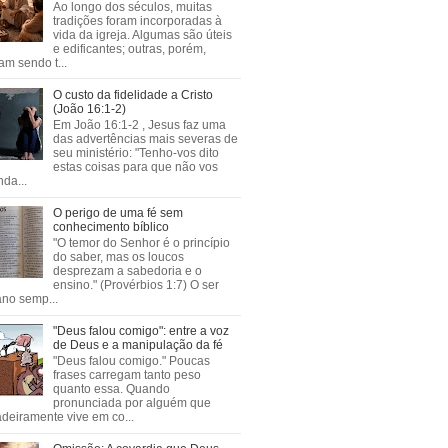
Ao longo dos séculos, muitas
tradições foram incorporadas à
vida da igreja. Algumas são úteis
e edificantes; outras, porém,
m sendo t...
O custo da fidelidade a Cristo
(João 16:1-2)
Em João 16:1-2 , Jesus faz uma
das advertências mais severas de
seu ministério: "Tenho-vos dito
estas coisas para que não vos
da...
O perigo de uma fé sem
conhecimento bíblico
"O temor do Senhor é o princípio
do saber, mas os loucos
desprezam a sabedoria e o
ensino." (Provérbios 1:7) O ser
no semp...
"Deus falou comigo": entre a voz
de Deus e a manipulação da fé
"Deus falou comigo." Poucas
frases carregam tanto peso
quanto essa. Quando
pronunciada por alguém que
deiramente vive em co...