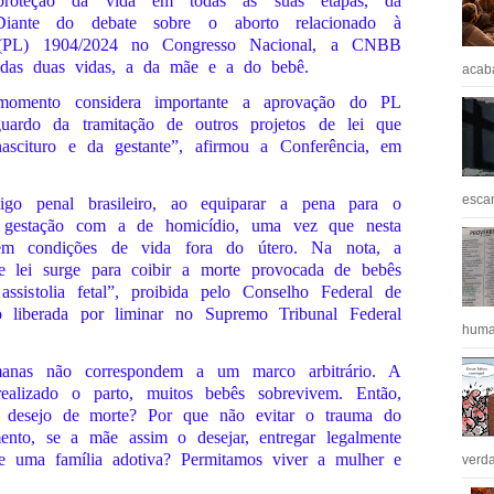
proteção da vida em todas as suas etapas, da
Diante do debate sobre o aborto relacionado à
i (PL) 1904/2024 no Congresso Nacional, a CNBB
 das duas vidas, a da mãe e a do bebê.
acaba
 momento considera importante a aprovação do PL
uardo da tramitação de outros projetos de lei que
ascituro e da gestante”, afirmou a Conferência, em
escan
go penal brasileiro, ao equiparar a pena para o
 gestação com a de homicídio, uma vez que nesta
tem condições de vida fora do útero. Na nota, a
 lei surge para coibir a morte provocada de bebês
ssistolia fetal”, proibida pelo Conselho Federal de
iberada por liminar no Supremo Tribunal Federal
huma
manas não correspondem a um marco arbitrário. A
 realizado o parto, muitos bebês sobrevivem. Então,
e desejo de morte? Por que não evitar o trauma do
nto, se a mãe assim o desejar, entregar legalmente
e uma família adotiva? Permitamos viver a mulher e
verda