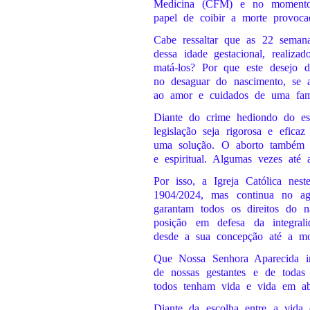
Medicina (CFM) e no momento
papel de coibir a morte provoca
Cabe ressaltar que as 22 semana
dessa idade gestacional, realiz
matá-los? Por que este desejo 
no desaguar do nascimento, se a
ao amor e cuidados de uma famí
Diante do crime hediondo do est
legislação seja rigorosa e efic
uma solução. O aborto também tr
e espiritual. Algumas vezes até 
Por isso, a Igreja Católica ne
1904/2024, mas continua no ag
garantam todos os direitos do n
posição em defesa da integrali
desde a sua concepção até a mor
Que Nossa Senhora Aparecida int
de nossas gestantes e de todas
todos tenham vida e vida em abu
Diante da escolha entre a vida