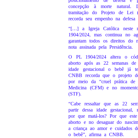
posicionamento de defesa e 
concepção à morte natural. 
tramitação do Projeto de Le
recorda seu empenho na defesa
“[…] a Igreja Católica neste
1904/2024, mas continua no ag
garantam todos os direitos do n
nota assinada pela Presidência.
O PL 1904/2024 altera o códi
aborto após as 22 semanas de
idade gestacional o bebê já 
CNBB recorda que o projeto de
por meio da “cruel prática de a
Medicina (CFM) e no momento l
(STF).
“Cabe ressaltar que as 22 se
partir dessa idade gestacional,
por que matá-los? Por que est
aborto e no desaguar do nascime
a criança ao amor e cuidados d
o bebê”, afirma a CNBB.