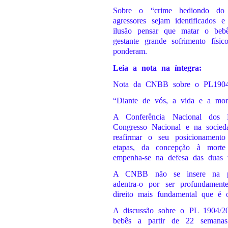
Sobre o “crime hediondo do 
agressores sejam identificados 
ilusão pensar que matar o beb
gestante grande sofrimento físi
ponderam.
Leia a nota na íntegra:
Nota da CNBB sobre o PL1904
“Diante de vós, a vida e a mort
A Conferência Nacional dos 
Congresso Nacional e na socied
reafirmar o seu posicionament
etapas, da concepção à morte
empenha-se na defesa das duas
A CNBB não se insere na poli
adentra-o por ser profundamen
direito mais fundamental que é 
A discussão sobre o PL 1904/202
bebês a partir de 22 semanas