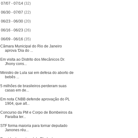
►
07/07 - 07/14
(32)
►
06/30 - 07/07
(22)
►
06/23 - 06/30
(20)
►
06/16 - 06/23
(26)
▼
06/09 - 06/16
(35)
Câmara Municipal do Rio de Janeiro
aprova 'Dia do ...
Em visita ao Distrito dos Mecânicos Dr.
Jhony cons...
Ministro de Lula sai em defesa do aborto de
bebês ...
5 milhões de brasileiros perderam suas
casas em de...
Em nota CNBB defende aprovação do PL
1904, que alt...
Concurso da PM e Corpo de Bombeiros da
Paraíba ter...
STF forma maioria para tornar deputado
Janones réu...