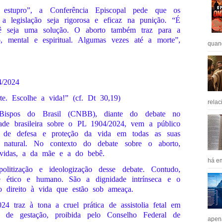
estupro”, a Conferência Episcopal pede que os
e a legislação seja rigorosa e eficaz na punição. “É
ê seja uma solução. O aborto também traz para a
co, mental e espiritual. Algumas vezes até a morte”,
quan
/2024
e. Escolhe a vida!” (cf. Dt 30,19)
relac
Bispos do Brasil (CNBB), diante do debate no
ade brasileira sobre o PL 1904/2024, vem a público
o de defesa e proteção da vida em todas as suas
 natural. No contexto do debate sobre o aborto,
 vidas, a da mãe e a do bebê.
há em
tização e ideologização desse debate. Contudo,
te ético e humano. São a dignidade intrínseca e o
o direito à vida que estão sob ameaça.
4 traz à tona a cruel prática de assistolia fetal em
 de gestação, proibida pelo Conselho Federal de
apen