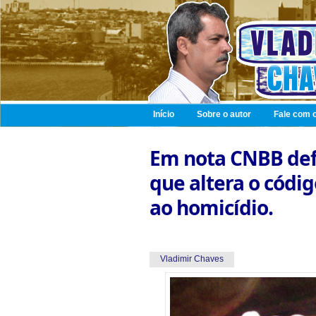
Início
Sobre o autor
Fale com o
Em nota CNBB def
que altera o códi
ao homicídio.
Vladimir Chaves