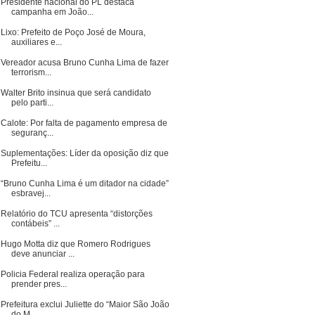
Presidente nacional do PL destaca
campanha em João...
Lixo: Prefeito de Poço José de Moura,
auxiliares e...
Vereador acusa Bruno Cunha Lima de fazer
terrorism...
Walter Brito insinua que será candidato
pelo parti...
Calote: Por falta de pagamento empresa de
seguranç...
Suplementações: Líder da oposição diz que
Prefeitu...
“Bruno Cunha Lima é um ditador na cidade”
esbravej...
Relatório do TCU apresenta “distorções
contábeis” ...
Hugo Motta diz que Romero Rodrigues
deve anunciar ...
Policia Federal realiza operação para
prender pres...
Prefeitura exclui Juliette do “Maior São João
do M...