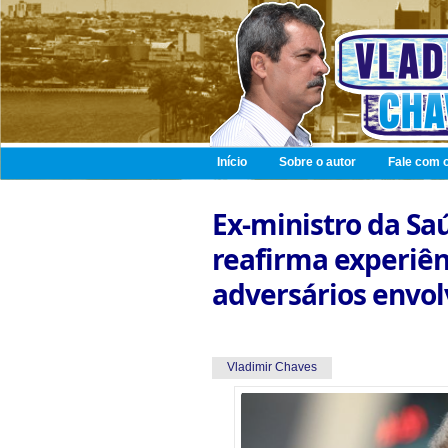
Início
Sobre o autor
Fale com o
Ex-ministro da Sa
reafirma experiên
adversários envo
Vladimir Chaves