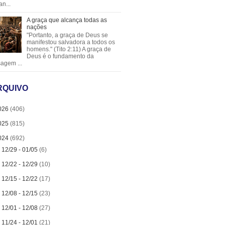
an...
A graça que alcança todas as
nações
"Portanto, a graça de Deus se
manifestou salvadora a todos os
homens." (Tito 2:11) A graça de
Deus é o fundamento da
agem ...
RQUIVO
026
(406)
025
(815)
024
(692)
►
12/29 - 01/05
(6)
►
12/22 - 12/29
(10)
►
12/15 - 12/22
(17)
►
12/08 - 12/15
(23)
►
12/01 - 12/08
(27)
►
11/24 - 12/01
(21)