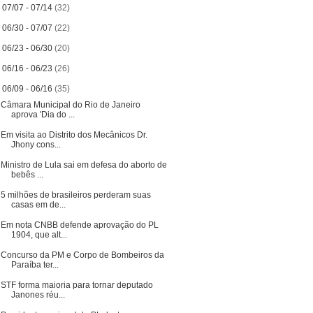
►
07/07 - 07/14
(32)
►
06/30 - 07/07
(22)
►
06/23 - 06/30
(20)
►
06/16 - 06/23
(26)
▼
06/09 - 06/16
(35)
Câmara Municipal do Rio de Janeiro
aprova 'Dia do ...
Em visita ao Distrito dos Mecânicos Dr.
Jhony cons...
Ministro de Lula sai em defesa do aborto de
bebês ...
5 milhões de brasileiros perderam suas
casas em de...
Em nota CNBB defende aprovação do PL
1904, que alt...
Concurso da PM e Corpo de Bombeiros da
Paraíba ter...
STF forma maioria para tornar deputado
Janones réu...