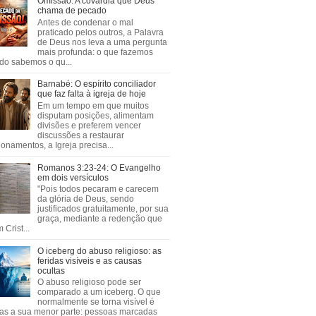
Omissão: A covardia que Deus
chama de pecado
Antes de condenar o mal
praticado pelos outros, a Palavra
de Deus nos leva a uma pergunta
mais profunda: o que fazemos
do sabemos o qu...
Barnabé: O espírito conciliador
que faz falta à igreja de hoje
Em um tempo em que muitos
disputam posições, alimentam
divisões e preferem vencer
discussões a restaurar
ionamentos, a Igreja precisa...
Romanos 3:23-24: O Evangelho
em dois versículos
"Pois todos pecaram e carecem
da glória de Deus, sendo
justificados gratuitamente, por sua
graça, mediante a redenção que
 Crist...
O iceberg do abuso religioso: as
feridas visíveis e as causas
ocultas
O abuso religioso pode ser
comparado a um iceberg. O que
normalmente se torna visível é
as a sua menor parte: pessoas marcadas