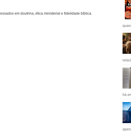
ressados em doutrina, ética ministerial e fidelidade bíblica.
quan
relac
há em
apen