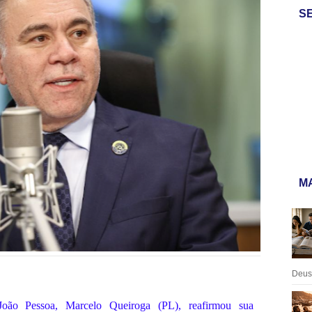
S
MA
Deus:
João Pessoa, Marcelo Queiroga (PL), reafirmou sua