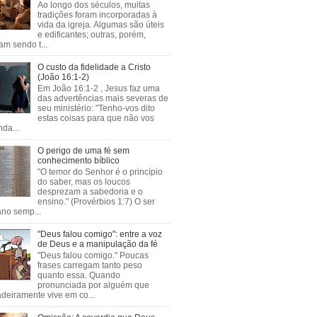
Ao longo dos séculos, muitas
tradições foram incorporadas à
vida da igreja. Algumas são úteis
e edificantes; outras, porém,
m sendo t...
O custo da fidelidade a Cristo
(João 16:1-2)
Em João 16:1-2 , Jesus faz uma
das advertências mais severas de
seu ministério: "Tenho-vos dito
estas coisas para que não vos
da...
O perigo de uma fé sem
conhecimento bíblico
"O temor do Senhor é o princípio
do saber, mas os loucos
desprezam a sabedoria e o
ensino." (Provérbios 1:7) O ser
no semp...
"Deus falou comigo": entre a voz
de Deus e a manipulação da fé
"Deus falou comigo." Poucas
frases carregam tanto peso
quanto essa. Quando
pronunciada por alguém que
deiramente vive em co...