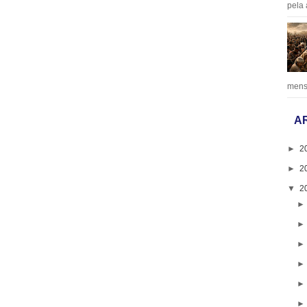
pela 
mens
A
►
2
►
2
▼
2