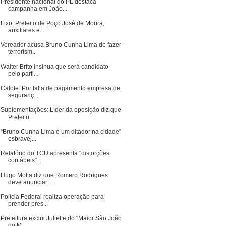
Presidente nacional do PL destaca
campanha em João...
Lixo: Prefeito de Poço José de Moura,
auxiliares e...
Vereador acusa Bruno Cunha Lima de fazer
terrorism...
Walter Brito insinua que será candidato
pelo parti...
Calote: Por falta de pagamento empresa de
seguranç...
Suplementações: Líder da oposição diz que
Prefeitu...
“Bruno Cunha Lima é um ditador na cidade”
esbravej...
Relatório do TCU apresenta “distorções
contábeis” ...
Hugo Motta diz que Romero Rodrigues
deve anunciar ...
Policia Federal realiza operação para
prender pres...
Prefeitura exclui Juliette do “Maior São João
do M...