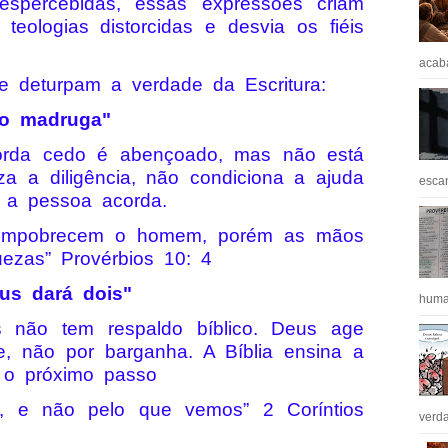
spercebidas, essas expressões criam
eologias distorcidas e desvia os fiéis
acaba
e deturpam a verdade da Escritura:
o madruga"
rda cedo é abençoado, mas não está
riza a diligência, não condiciona a ajuda
escan
 a pessoa acorda.
 empobrecem o homem, porém as mãos
quezas” Provérbios 10: 4
us dará dois"
huma
s não tem respaldo bíblico. Deus age
e, não por barganha. A Bíblia ensina a
 o próximo passo
é, e não pelo que vemos” 2 Coríntios
verda