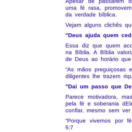
Apesar de passarem de
uma fé rasa, promovem t
da verdade bíblica.
Vejam alguns clichês qu
"Deus ajuda quem ced
Essa diz que quem aco
na Bíblia. A Bíblia valo
de Deus ao horário que
“As mãos preguiçosas
diligentes lhe trazem ri
"Dai um passo que De
Parece motivadora, ma
pela fé e soberania dEl
confiar, mesmo sem ver
“Porque vivemos por f
5:7