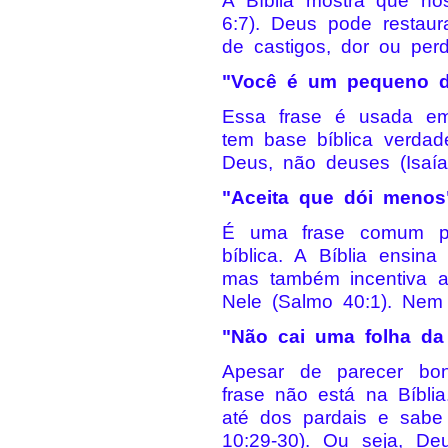
A Bíblia mostra que no
6:7). Deus pode restaur
de castigos, dor ou perd
"Você é um pequeno 
Essa frase é usada em
tem base bíblica verdad
Deus, não deuses (Isaía
"Aceita que dói menos
É uma frase comum p
bíblica. A Bíblia ensi
mas também incentiva a
Nele (Salmo 40:1). Nem
"Não cai uma folha da
Apesar de parecer bon
frase não está na Bíbli
até dos pardais e sabe
10:29-30). Ou seja, D