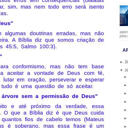
ssos erros têm consequências (Gálatas
ar, sim, mas nem todo erro será isento
as.
deus"
apen
 algumas doutrinas erradas, mas não
pela 
eira. A Bíblia diz que somos criação de
s 45:5, Salmo 100:3).
A
"
►
2
ara conformismo, mas não tem base
▼
2
na a aceitar a vontade de Deus com fé,
 lutar em oração, perseverar e esperar
 tudo é uma questão de só aceitar.
 árvore sem a permissão de Deus"
ito e até próximo da verdade, essa
a. O que a Bíblia diz é que Deus cuida
 quantos fios de cabelo temos (Mateus
eus é soberano, mas essa frase é um