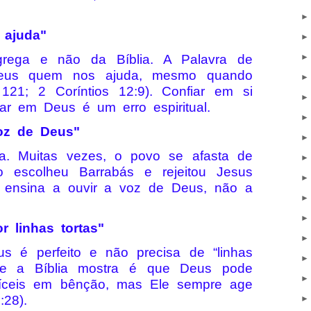
 ajuda"
 grega e não da Bíblia. A Palavra de
eus quem nos ajuda, mesmo quando
121; 2 Coríntios 12:9). Confiar em si
r em Deus é um erro espiritual.
oz de Deus"
lia. Muitas vezes, o povo se afasta de
 escolheu Barrabás e rejeitou Jesus
ia ensina a ouvir a voz de Deus, não a
r linhas tortas"
us é perfeito e não precisa de “linhas
que a Bíblia mostra é que Deus pode
difíceis em bênção, mas Ele sempre age
28).