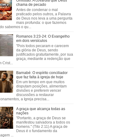
Omissão: A covardia que Deus
chama de pecado
Antes de condenar o mal
praticado pelos outros, a Palavra
de Deus nos leva a uma pergunta
mais profunda: o que fazemos
do sabemos o qu...
Romanos 3:23-24: O Evangelho
em dois versículos
"Pois todos pecaram e carecem
da glória de Deus, sendo
justificados gratuitamente, por sua
graça, mediante a redenção que
 Crist...
Barnabé: O espírito conciliador
que faz falta à igreja de hoje
Em um tempo em que muitos
disputam posições, alimentam
divisões e preferem vencer
discussões a restaurar
ionamentos, a Igreja precisa...
A graça que alcança todas as
nações
"Portanto, a graça de Deus se
manifestou salvadora a todos os
homens." (Tito 2:11) A graça de
Deus é o fundamento da
agem ...