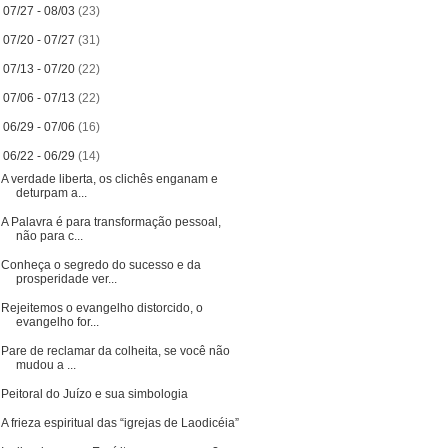
►
07/27 - 08/03
(23)
►
07/20 - 07/27
(31)
►
07/13 - 07/20
(22)
►
07/06 - 07/13
(22)
►
06/29 - 07/06
(16)
▼
06/22 - 06/29
(14)
A verdade liberta, os clichês enganam e
deturpam a...
A Palavra é para transformação pessoal,
não para c...
Conheça o segredo do sucesso e da
prosperidade ver...
Rejeitemos o evangelho distorcido, o
evangelho for...
Pare de reclamar da colheita, se você não
mudou a ...
Peitoral do Juízo e sua simbologia
A frieza espiritual das “igrejas de Laodicéia”