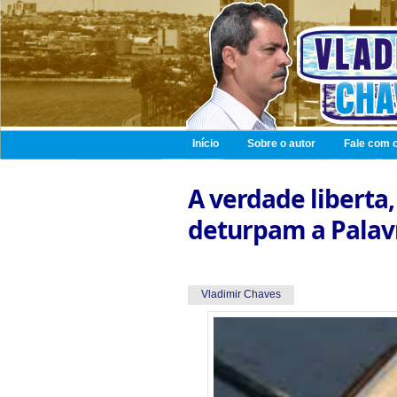
Início
Sobre o autor
Fale com o
A verdade liberta
deturpam a Palav
Vladimir Chaves