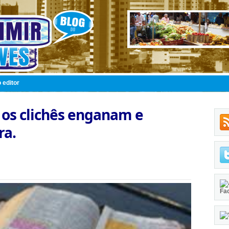
 editor
, os clichês enganam e
ra.
Fa