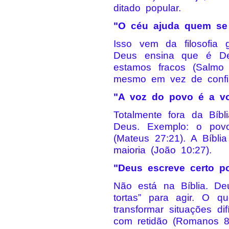
ditado popular.
"O céu ajuda quem se
Isso vem da filosofia
Deus ensina que é D
estamos fracos (Salmo 
mesmo em vez de confia
"A voz do povo é a v
Totalmente fora da Bíb
Deus. Exemplo: o povo
(Mateus 27:21). A Bíbl
maioria (João 10:27).
"Deus escreve certo po
Não está na Bíblia. De
tortas” para agir. O 
transformar situações 
com retidão (Romanos 8: