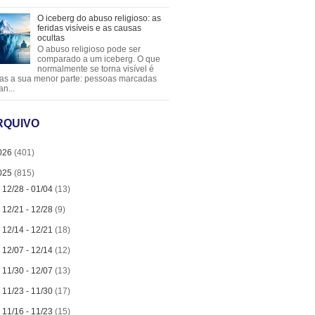
O iceberg do abuso religioso: as
feridas visíveis e as causas
ocultas
O abuso religioso pode ser
comparado a um iceberg. O que
normalmente se torna visível é
as a sua menor parte: pessoas marcadas
an...
RQUIVO
026
(401)
025
(815)
►
12/28 - 01/04
(13)
►
12/21 - 12/28
(9)
►
12/14 - 12/21
(18)
►
12/07 - 12/14
(12)
►
11/30 - 12/07
(13)
►
11/23 - 11/30
(17)
►
11/16 - 11/23
(15)