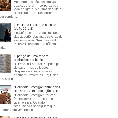
Ao longo dos séculos, muitas
tradições foram incorporadas à
vida da igreja. Algumas são úteis
e edificantes; outras, porém,
m sendo t...
O custo da fidelidade a Cristo
(João 16:1-2)
Em João 16:1-2 , Jesus faz uma
das advertências mais severas de
seu ministério: "Tenho-vos dito
estas coisas para que não vos
da...
O perigo de uma fé sem
conhecimento bíblico
"O temor do Senhor é o princípio
do saber, mas os loucos
desprezam a sabedoria e o
ensino." (Provérbios 1:7) O ser
no semp...
"Deus falou comigo": entre a voz
de Deus e a manipulação da fé
"Deus falou comigo." Poucas
frases carregam tanto peso
quanto essa. Quando
pronunciada por alguém que
deiramente vive em co...