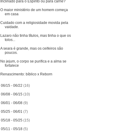
Inclinado para o Espírito ou para carne?
O maior ministério de um homem começa
em casa
Cuidado com a religiosidade movida pela
vaidade.
Lazaro não tinha títulos, mas tinha o que os
tolos...
A seara é grande, mas os ceifeiros são
poucos.
No jejum, o corpo se purifica e a alma se
fortalece
Renascimento: bíblico x Reborn
►
06/15 - 06/22
(16)
►
06/08 - 06/15
(10)
►
06/01 - 06/08
(9)
►
05/25 - 06/01
(7)
►
05/18 - 05/25
(15)
►
05/11 - 05/18
(5)