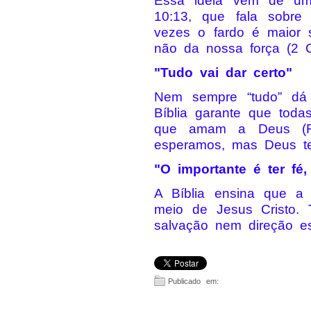
Essa ideia vem de uma
10:13, que fala sobre 
vezes o fardo é maior
não da nossa força (2 Co
"Tudo vai dar certo"
Nem sempre “tudo” dá 
Bíblia garante que tod
que amam a Deus (R
esperamos, mas Deus te
"O importante é ter fé
A Bíblia ensina que a
meio de Jesus Cristo. 
salvação nem direção esp
Publicado em: