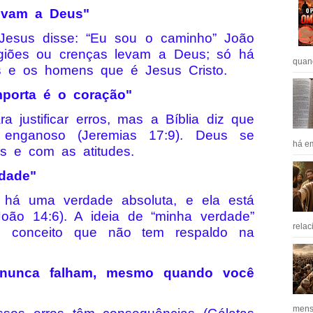
evam a Deus"
. Jesus disse: “Eu sou o caminho” João
igiões ou crenças levam a Deus; só há
quan
 e os homens que é Jesus Cristo.
mporta é o coração"
a justificar erros, mas a Bíblia diz que
enganoso (Jeremias 17:9). Deus se
há em
s e com as atitudes.
dade"
 há uma verdade absoluta, e ela está
oão 14:6). A ideia de “minha verdade”
relac
 conceito que não tem respaldo na
nunca falham, mesmo quando você
mens