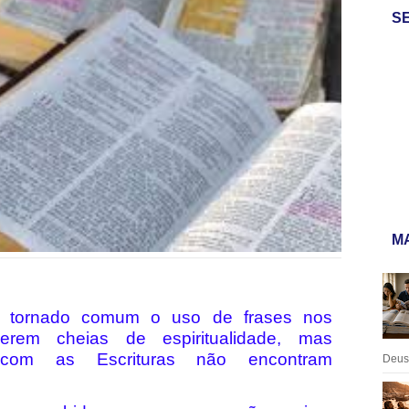
S
MA
e tornado comum o uso de frases nos
erem cheias de espiritualidade, mas
 com as Escrituras não encontram
Deus: