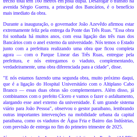
trecho total tem 160 metros em pista dupla. Desafogar o trânsito na
avenida Sérgio Guerra, a principal dos Bancários, é o benefício
mais imediato da obra.
Durante a inauguração, o governador João Azevêdo afirmou estar
extremamente feliz pela entrega da Ponte das Três Ruas. "Essa obra
foi sonhada há muitos anos, com essa ligação das três ruas dos
Bancários com o anel externo da universidade. Nós temos o Estado
junto com a prefeitura realizando uma obra que ficou completa
agora — com o Parque Linear das Três Ruas, entregue pela
prefeitura, e nós entregamos o viaduto, complementando,
verdadeiramente, uma obra diferenciada para a cidade", disse.
"E nós estamos fazendo uma segunda obra, muito próximo daqui,
que é a ligação do Hospital Universitário com o Altiplano Cabo
Branco — essas duas obras são complementares. Além disso, já
combinamos com o prefeito Cícero e vamos o fazer o asfaltamento,
alargando esse anel externo da universidade. É um grande sistema
viário para João Pessoa", observou o gestor paraibano, lembrando
outras importantes intervenções na mobilidade urbana da capital
paraibana, como os viadutos de Água Fria e Bairro das Indústrias,
com previsão de entrega no fim do primeiro trimestre de 2025.