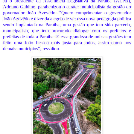
Já o presidente da Assembleia Legislativa da Paraíba (ALPB),
Adriano Galdino, parabenizou o caráter municipalista da gestão do
governador João Azevêdo. "Quero cumprimentar o governador
João Azevêdo e dizer da alegria de ver essa nova pedagogia política
sendo implantada na Paraíba, uma gestão que tem sido parceria,
municipalista, que tem procurado dialogar com os prefeitos e
prefeitas de toda a Paraíba. E essa grandeza de unir as gestões tem
feito uma João Pessoa mais justa para todos, assim como nos
demais municípios", ressaltou.