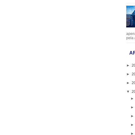
apen
pela 
A
►
2
►
2
►
2
▼
2