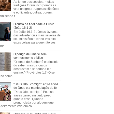
Ao longo dos séculos, muitas
tradições foram incorporadas à
vida da igreja. Algumas são úteis
e edificantes; outras, porém,
m sendo t...
O custo da fidelidade a Cristo
(João 16:1-2)
Em João 16:1-2 , Jesus faz uma
das advertências mais severas de
seu ministério: "Tenho-vos dito
estas coisas para que não vos
da...
O perigo de uma fé sem
conhecimento bíblico
"O temor do Senhor é o princípio
do saber, mas os loucos
desprezam a sabedoria e o
ensino." (Provérbios 1:7) O ser
no semp...
"Deus falou comigo": entre a voz
de Deus e a manipulação da fé
"Deus falou comigo." Poucas
frases carregam tanto peso
quanto essa. Quando
pronunciada por alguém que
deiramente vive em co...