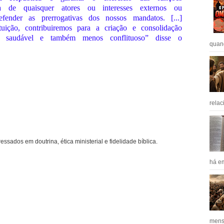
a de quaisquer atores ou interesses externos ou
efender as prerrogativas dos nossos mandatos. [...]
ição, contribuiremos para a criação e consolidação
s saudável e também menos conflituoso” disse o
quan
relac
ressados em doutrina, ética ministerial e fidelidade bíblica.
há em
mens