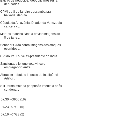
Balcão de negócios: Republicanos retira
deputados ...
CPMI do 8 de janeiro descamba pra
baixaria, deputa...
Cúpula da Amazônia: Ditador da Venezuela
cancela v...
Moraes autoriza Dino a enviar imagens do
8 de jane...
Senador Girão cobra imagens dos ataques
ocorridos ...
CPI do MST ouve ex-presidente do Incra
Sancionada lei que veta vínculo
empregatício entre...
Abracrim debate o impacto da Inteligência
Artifici...
STF forma maioria por prisão imediata após
condena...
►
07/30 - 08/06
(19)
►
07/23 - 07/30
(6)
►
07/16 - 07/23
(2)