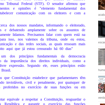
mo Tribunal Federal (STF). O senador afirmou que
amentos e opiniões é "elemento fundamental dos
stabelecer comunicação com os eleitores e com a
acaba
erca dos nossos mandatos, informando o eleitorado,
ões e debatendo amplamente sobre os assuntos de
namente lidamos. Precisamos falar com quem está na
 para isso, nos valemos da tribuna, onde eu estou,
escan
icação e das redes sociais, as quais ressoam mais
ito aqui que já estou censurado há 60 dias”
 um dos princípios fundamentais da democracia
 da importância dos direitos individuais, como a
vre expressão. Segundo ele, esses princípios estão
Brasil.
huma
 que Constituição estabelece que parlamentares têm
do invioláveis, civil e penalmente, por quaisquer de
os proferidos no exercício de suas funções ou em
verda
ar equivale a respeitar a Constituição, resguardar o
da República e garantir o exercício das funções