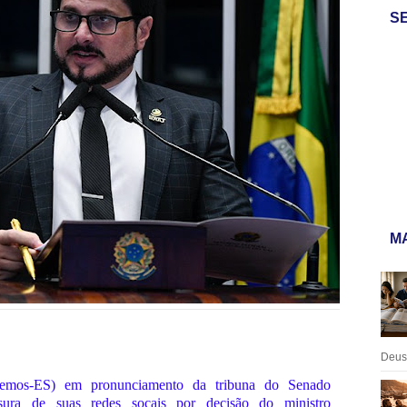
S
MA
Deus:
emos-ES) em pronunciamento da tribuna do Senado
nsura de suas redes socais por decisão do ministro