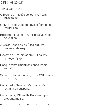
►
08/13 - 08/20
(18)
▼
08/06 - 08/13
(18)
O Brasil da inflação voltou, IPCA tem
inflação de ...
CPMI do 8 de Janeiro ouve fotógrafo da
Reuters na ...
Bolsonaro doa R$ 100 mil para viúva do
policial da...
Justiça: Conselho de Ética arquiva
processo da esq...
Governo e Lira implodem CPI do MST,
oposição “joga...
Por que tantas mentiras contra Romeu
Zema?
Senado torna a renovação da CNH ainda
mais cara, p...
Censurado: Senador Marcos do Val
reclama da suspen...
Outra multa, TSE multa Bolsonaro por
propaganda ir...