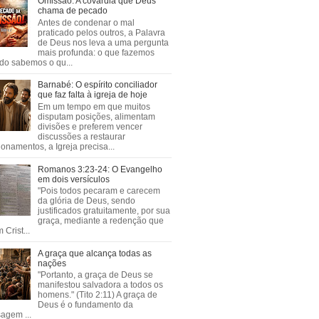
Omissão: A covardia que Deus
chama de pecado
Antes de condenar o mal
praticado pelos outros, a Palavra
de Deus nos leva a uma pergunta
mais profunda: o que fazemos
do sabemos o qu...
Barnabé: O espírito conciliador
que faz falta à igreja de hoje
Em um tempo em que muitos
disputam posições, alimentam
divisões e preferem vencer
discussões a restaurar
ionamentos, a Igreja precisa...
Romanos 3:23-24: O Evangelho
em dois versículos
"Pois todos pecaram e carecem
da glória de Deus, sendo
justificados gratuitamente, por sua
graça, mediante a redenção que
 Crist...
A graça que alcança todas as
nações
"Portanto, a graça de Deus se
manifestou salvadora a todos os
homens." (Tito 2:11) A graça de
Deus é o fundamento da
agem ...