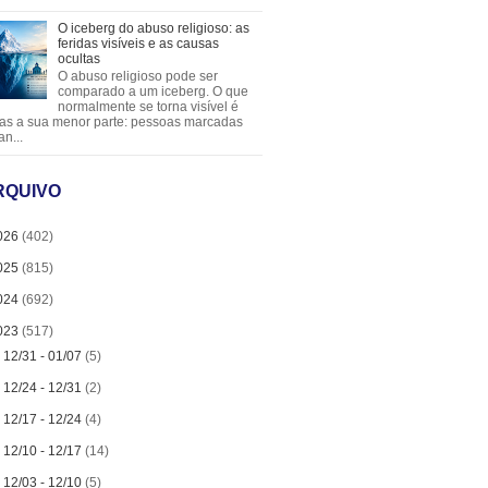
O iceberg do abuso religioso: as
feridas visíveis e as causas
ocultas
O abuso religioso pode ser
comparado a um iceberg. O que
normalmente se torna visível é
as a sua menor parte: pessoas marcadas
an...
RQUIVO
026
(402)
025
(815)
024
(692)
023
(517)
►
12/31 - 01/07
(5)
►
12/24 - 12/31
(2)
►
12/17 - 12/24
(4)
►
12/10 - 12/17
(14)
►
12/03 - 12/10
(5)