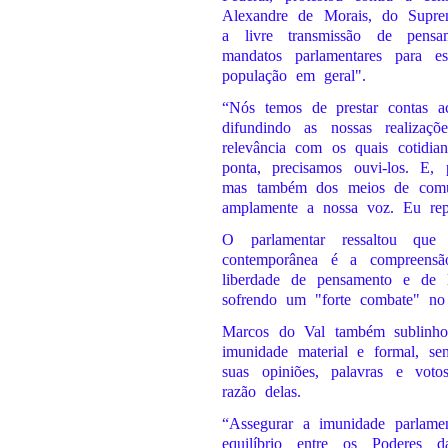
Alexandre de Morais, do Supre
a livre transmissão de pens
mandatos parlamentares para e
população em geral".
“Nós temos de prestar contas ac
difundindo as nossas realizaç
relevância com os quais cotidia
ponta, precisamos ouvi-los. E,
mas também dos meios de comun
amplamente a nossa voz. Eu rep
O parlamentar ressaltou que
contemporânea é a compreensão
liberdade de pensamento e de li
sofrendo um "forte combate" no 
Marcos do Val também sublinhou
imunidade material e formal, sen
suas opiniões, palavras e vot
razão delas.
“Assegurar a imunidade parlament
equilíbrio entre os Poderes 