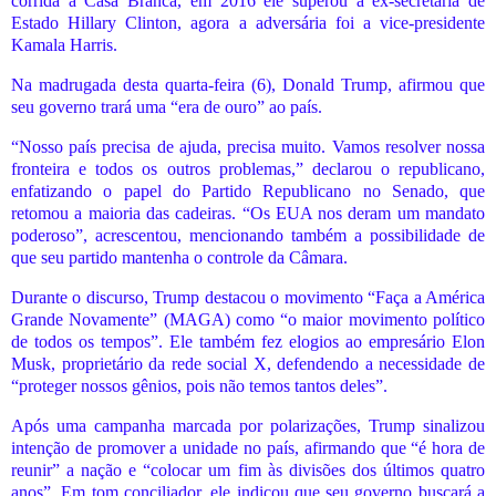
corrida à Casa Branca, em 2016 ele superou a ex-secretária de
Estado Hillary Clinton, agora a adversária foi a vice-presidente
Kamala Harris.
Na madrugada desta quarta-feira (6), Donald Trump, afirmou que
seu governo trará uma “era de ouro” ao país.
“Nosso país precisa de ajuda, precisa muito. Vamos resolver nossa
fronteira e todos os outros problemas,” declarou o republicano,
enfatizando o papel do Partido Republicano no Senado, que
retomou a maioria das cadeiras. “Os EUA nos deram um mandato
poderoso”, acrescentou, mencionando também a possibilidade de
que seu partido mantenha o controle da Câmara.
Durante o discurso, Trump destacou o movimento “Faça a América
Grande Novamente” (MAGA) como “o maior movimento político
de todos os tempos”. Ele também fez elogios ao empresário Elon
Musk, proprietário da rede social X, defendendo a necessidade de
“proteger nossos gênios, pois não temos tantos deles”.
Após uma campanha marcada por polarizações, Trump sinalizou
intenção de promover a unidade no país, afirmando que “é hora de
reunir” a nação e “colocar um fim às divisões dos últimos quatro
anos”. Em tom conciliador, ele indicou que seu governo buscará a