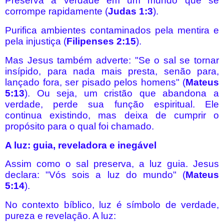
Preserva a verdade em um mundo que se
corrompe rapidamente (
Judas 1:3
).
Purifica ambientes contaminados pela mentira e
pela injustiça (
Filipenses 2:15
).
Mas Jesus também adverte: "Se o sal se tornar
insípido, para nada mais presta, senão para,
lançado fora, ser pisado pelos homens" (
Mateus
5:13
). Ou seja, um cristão que abandona a
verdade, perde sua função espiritual. Ele
continua existindo, mas deixa de cumprir o
propósito para o qual foi chamado.
A luz: guia, reveladora e inegável
Assim como o sal preserva, a luz guia. Jesus
declara: "Vós sois a luz do mundo" (
Mateus
5:14
).
No contexto bíblico, luz é símbolo de verdade,
pureza e revelação. A luz: