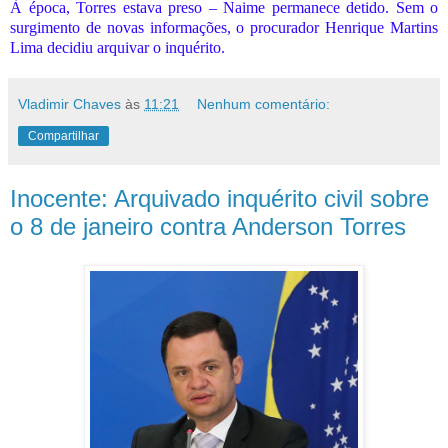
À época, Torres estava preso – Naime permanece detido. Sem o
surgimento de novas informações, o procurador Henrique Martins
Lima decidiu arquivar o inquérito.
Vladimir Chaves
às
11:21
Nenhum comentário:
Compartilhar
Inocente: Arquivado inquérito civil sobre
o 8 de janeiro contra Anderson Torres