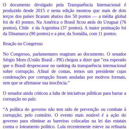
O documento divulgado pela Transparência Internacional é
produzido desde 2015 e nesta edição mostrou que mais de dois
terços dos países ficaram abaixo dos 50 pontos — a média global
foi de 43 pontos. Na América o Brasil ficou atrás do Uruguai (76
pontos), Chile
e da Argentina (37 pontos). A maior pontuação foi
da Dinamarca (90 pontos) e a pior, da Somália, com 11 pontos.
Reação no Congresso
No Congresso, parlamentares reagiram ao documento. O senador
Sérgio Moro (União Brasil - PR) chegou a dizer que "era esperado
que o Brasil despencasse no ranking da transparência internacional
sobre corrupção. Afinal de contas, temos um presidente cujas
condenações por corrupção foram anuladas por motivos formais,
sem que se afirmasse sua inocência.”
O senador ainda criticou a falta de iniciativas públicas para barrar a
corrupção no país:
“A política do governo não tem sido de prevenção ou combate à
corrupção; pelo contrário. O evento mais notável é a ação do
governo para eliminar as barreiras colocadas na lei das estatais
contra o loteamento político. Lula recentemente esteve na refinaria