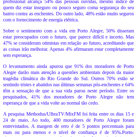
profissional alcança 54% das pessoas ouvidas, mesmo índice de
quem diz estar inseguro ou pouco seguro coma segurança do seu
bairro contra as enchentes. Do outro lado, 48% estão muito seguros
com o fornecimento de energia elétrica.
Sobre o sentimento com a vida em Porto Alegre, 50% disseram
estar preocupados com o futuro, que parece difícil e incerto. Mas
47% se consideram otimistas em relação ao futuro, acreditando que
as coisas irão melhorar. Apenas 4% afirmaram estar completamente
sem esperança.
O levantamento ainda apurou que 91% dos moradores de Porto
Alegre darão mais atenção a questões ambientais depois da maior
tragédia climática do Rio Grande do Sul. Outros 70% estão se
sentindo tristes e abatidos nas últimas semanas pós-enchentes e 64%
têm a sensação de que a sua vida parou neste período. Entre os
pesquisados, 41% dos moradores de Porto Alegre não tem
esperança de que a vida volte ao normal tão cedo.
A pesquisa Methodus/UlbraTV/MixFM foi feita entre os dias 15 e
24 de maio. Ao todo, 400 moradores de Porto Alegre foram
entrevistados. A margem de erro é de 5 pontos percentuais para
mais ou para menos e o nível de confiança é de 95%.Porto-