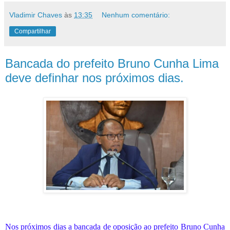
Vladimir Chaves
às
13:35
Nenhum comentário:
Compartilhar
Bancada do prefeito Bruno Cunha Lima
deve definhar nos próximos dias.
Nos próximos dias a bancada de oposição ao prefeito Bruno Cunha