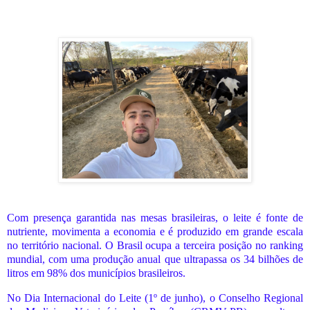
Com presença garantida nas mesas brasileiras, o leite é fonte de
nutriente, movimenta a economia e é produzido em grande escala
no território nacional. O Brasil ocupa a terceira posição no ranking
mundial, com uma produção anual que ultrapassa os 34 bilhões de
litros em 98% dos municípios brasileiros.
No Dia Internacional do Leite (1º de junho), o Conselho Regional