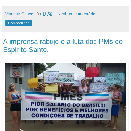
Vladimir Chaves
às
11:50
Nenhum comentário:
Compartilhar
A imprensa rabujo e a luta dos PMs do
Espírito Santo.