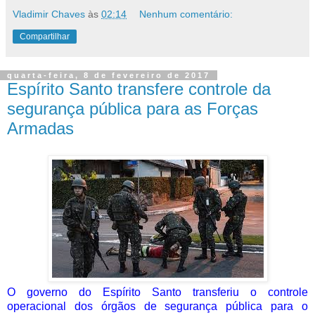
Vladimir Chaves
às
02:14
Nenhum comentário:
Compartilhar
quarta-feira, 8 de fevereiro de 2017
Espírito Santo transfere controle da
segurança pública para as Forças
Armadas
O governo do Espírito Santo transferiu o controle
operacional dos órgãos de segurança pública para o