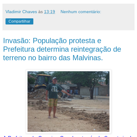
Vladimir Chaves
às
13:19
Nenhum comentário:
Compartilhar
Invasão: População protesta e
Prefeitura determina reintegração de
terreno no bairro das Malvinas.