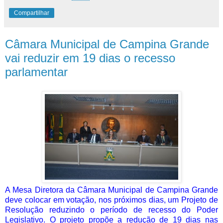
Compartilhar
Câmara Municipal de Campina Grande
vai reduzir em 19 dias o recesso
parlamentar
A Mesa Diretora da Câmara Municipal de Campina Grande
deve colocar em votação, nos próximos dias, um Projeto de
Resolução reduzindo o período de recesso do Poder
Legislativo. O projeto propõe a redução de 19 dias nas