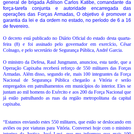
general de brigada Adilson Carlos Katibe, comandante da
força-tarefa conjunta e autoridade encarregada das
operações das Forças Armadas, O objetivo é promover a
garantia da lei e da ordem no estado, no período de 6 a 16
de fevereiro.
O decreto está publicado no Diário Oficial do estado desta quarta-
feira (8) e foi assinado pelo governador em exercício, César
Colnago, e pelo secretário de Segurança Pública, André Garcia.
O ministro da Defesa, Raul Jungmann, anunciou, esta tarde, que a
Operação Capixaba receberá reforço de 550 militares das Forças
Armadas. Além disso, segundo ele, mais 100 integrantes da Força
Nacional de Segurança Pública chegarão a Vitória e serão
empregados em patrulhamentos em municípios do interior. Eles se
juntam ao mil homens do Exército e aos 200 da Força Nacional que
já estão patrulhando as ruas da região metropolitana da capital
capixaba.
“Estamos enviando estes 550 militares, que estão se deslocando em
aviões ou por viaturas para Vitória. Conversei hoje com o ministro
interino da Justiça, José Levi, que me informou que mais 100