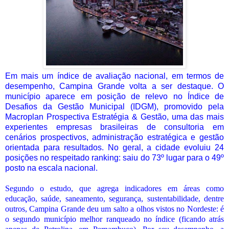
Em mais um índice de avaliação nacional, em termos de
desempenho, Campina Grande volta a ser destaque. O
município aparece em posição de relevo no Índice de
Desafios da Gestão Municipal (IDGM), promovido pela
Macroplan Prospectiva Estratégia & Gestão, uma das mais
experientes empresas brasileiras de consultoria em
cenários prospectivos, administração estratégica e gestão
orientada para resultados. No geral, a cidade evoluiu 24
posições no respeitado ranking: saiu do 73º lugar para o 49º
posto na escala nacional.
Segundo o estudo, que agrega indicadores em áreas como
educação, saúde, saneamento, segurança, sustentabilidade, dentre
outros, Campina Grande deu um salto a olhos vistos no Nordeste: é
o segundo município melhor ranqueado no índice (ficando atrás