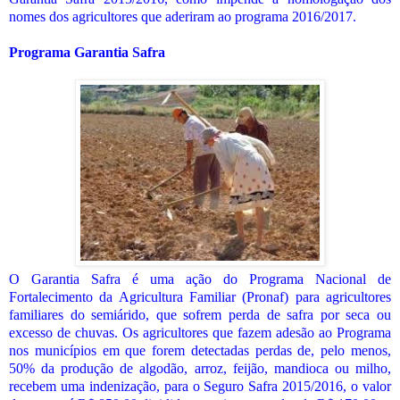
nomes dos agricultores que aderiram ao programa 2016/2017.
Programa Garantia Safra
O Garantia Safra é uma ação do Programa Nacional de
Fortalecimento da Agricultura Familiar (Pronaf) para agricultores
familiares do semiárido, que sofrem perda de safra por seca ou
excesso de chuvas. Os agricultores que fazem adesão ao Programa
nos municípios em que forem detectadas perdas de, pelo menos,
50% da produção de algodão, arroz, feijão, mandioca ou milho,
recebem uma indenização, para o Seguro Safra 2015/2016, o valor