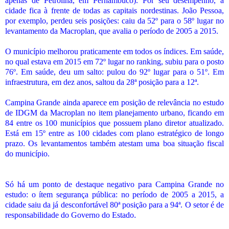
apenas de Petrolina, em Pernambuco). Por seu desempenho, a
cidade fica à frente de todas as capitais nordestinas. João Pessoa,
por exemplo, perdeu seis posições: caiu da 52º para o 58º lugar no
levantamento da Macroplan, que avalia o período de 2005 a 2015.
O município melhorou praticamente em todos os índices. Em saúde,
no qual estava em 2015 em 72º lugar no ranking, subiu para o posto
76º. Em saúde, deu um salto: pulou do 92º lugar para o 51º. Em
infraestrutura, em dez anos, saltou da 28ª posição para a 12ª.
Campina Grande ainda aparece em posição de relevância no estudo
de IDGM da Macroplan no item planejamento urbano, ficando em
84 entre os 100 municípios que possuem plano diretor atualizado.
Está em 15º entre as 100 cidades com plano estratégico de longo
prazo. Os levantamentos também atestam uma boa situação fiscal
do município.
Só há um ponto de destaque negativo para Campina Grande no
estudo: o ítem segurança pública: no período de 2005 a 2015, a
cidade saiu da já desconfortável 80ª posição para a 94ª. O setor é de
responsabilidade do Governo do Estado
.