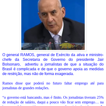
O general RAMOS, general de Exército da ativa e ministro-
chefe da Secretaria de Governo do presidente Jair
Bolsonaro, advertiu a jornalistas de que a situação do
Brasil é complicada e de que o governo apoia as medidas
de restrição, mas não de forma exagerada.
Ramos disse que poderá no futuro faltar emprego até para
jornalistas de grandes redações.
“o governo está bancando, mas é finito. Os jornalistas tiveram 25%
de redução de salário, daqui a pouco vão ficar sem emprego… na