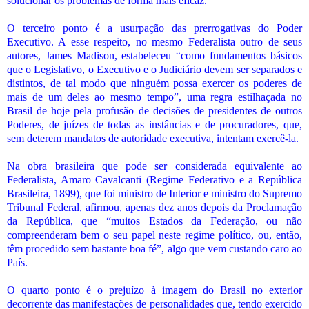
solucionar os problemas de forma mais eficaz.
O terceiro ponto é a usurpação das prerrogativas do Poder
Executivo. A esse respeito, no mesmo Federalista outro de seus
autores, James Madison, estabeleceu “como fundamentos básicos
que o Legislativo, o Executivo e o Judiciário devem ser separados e
distintos, de tal modo que ninguém possa exercer os poderes de
mais de um deles ao mesmo tempo”, uma regra estilhaçada no
Brasil de hoje pela profusão de decisões de presidentes de outros
Poderes, de juízes de todas as instâncias e de procuradores, que,
sem deterem mandatos de autoridade executiva, intentam exercê-la.
Na obra brasileira que pode ser considerada equivalente ao
Federalista, Amaro Cavalcanti (Regime Federativo e a República
Brasileira, 1899), que foi ministro de Interior e ministro do Supremo
Tribunal Federal, afirmou, apenas dez anos depois da Proclamação
da República, que “muitos Estados da Federação, ou não
compreenderam bem o seu papel neste regime político, ou, então,
têm procedido sem bastante boa fé”, algo que vem custando caro ao
País.
O quarto ponto é o prejuízo à imagem do Brasil no exterior
decorrente das manifestações de personalidades que, tendo exercido