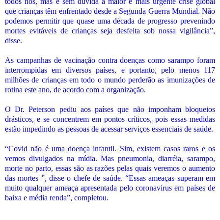
todos nós, mas é sem dúvida a maior e mais urgente crise global
que crianças têm enfrentado desde a Segunda Guerra Mundial. Não
podemos permitir que quase uma década de progresso prevenindo
mortes evitáveis
de crian
ç
as seja desfeita sob nossa vigil
â
ncia
”
,
disse.
As campanhas de vacinação contra doenças como sarampo foram
interrompidas em diversos países, e portanto, pelo menos 117
milhões de crianças em todo o mundo perderão as imunizações de
rotina este ano, de acordo com a organização.
O Dr. Peterson pediu aos países que não imponham bloqueios
drásticos, e se concentrem em pontos críticos, pois essas medidas
estão impedindo as pessoas de acessar serviços essenciais de saúde.
“Covid não é uma doença infantil. Sim, existem casos raros e os
vemos divulgados na mídia. Mas pneumonia, diarréia, sarampo,
morte no parto, essas são as razões pelas quais veremos o aumento
das mortes ”, disse o chefe de saúde. “Essas ameaças superam em
muito qualquer ameaça apresentada pelo coronavírus em países de
baixa e média renda”, completou.