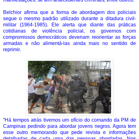
Belchior afirma que a forma de abordagem dos policiais
segue o mesmo padrão utilizado durante a ditadura civil-
militar (1964-1985). Ele alerta que diante das práticas
cotidianas de violência policial, os governos com
compromissos democráticos deveriam reorientar as forças
armadas e não alimentá-las ainda mais no sentido de
reprimir.
“Há tempos atrás tivemos um ofício do comando da PM de
Campinas pedindo para abordar jovens negros. Agora tem
esse outro memorando que pede revista e informações
detalhadas de cada uma das pessoas abordadas. Nos