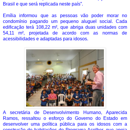
Brasil e que será replicada neste país”.
Emília informou que as pessoas vão poder morar no
condomínio pagando um pequeno aluguel social. Cada
edificação terá 108,22 m², que abriga duas unidades com
54,11 m², projetada de acordo com as normas de
acessibilidades e adaptadas para idosos.
A secretária de Desenvolvimento Humano, Aparecida
Ramos, ressaltou o esforço do Governo do Estado em
desenvolver uma política pública para os idosos com a
construção de habitações do Programa Acolher, que apoia