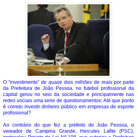
O “investimento” de quase dois milhões de reais por parte
da Prefeitura de João Pessoa, no futebol profissional da
capital gerou no seio da sociedade e principalmente nas
redes sociais uma serie de questionamentos: Até que ponto
é correto investir dinheiro público em empresas de esporte
profissional?
Ao contrário do que fez a prefeito de João Pessoa, o
vereador de Campina Grande, Hercules Lafite (PSC),