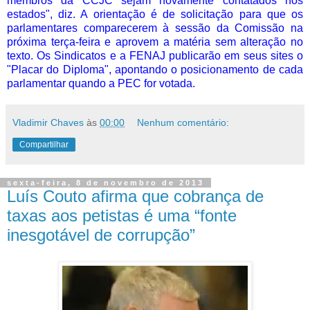
membros da CCJC sejam novamente contatados nos
estados", diz. A orientação é de solicitação para que os
parlamentares comparecerem à sessão da Comissão na
próxima terça-feira e aprovem a matéria sem alteração no
texto. Os Sindicatos e a FENAJ publicarão em seus sites o
"Placar do Diploma", apontando o posicionamento de cada
parlamentar quando a PEC for votada.
Vladimir Chaves
às
00:00
Nenhum comentário:
Compartilhar
sexta-feira, 8 de novembro de 2013
Luís Couto afirma que cobrança de
taxas aos petistas é uma “fonte
inesgotável de corrupção”