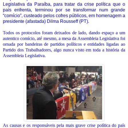
Legislativa da Paraíba, para tratar da crise política que o
país enfrenta, terminou por se transformar num grande
“comício”, custeado pelos cofres públicos, em homenagem a
presidente (afastada) Dilma Rousseff (PT).
Todos os protocolos foram deixados de lado, dando espaço a um
autentico comício, até mesmo, a mesa da Assembleia Legislativa foi
ornada por bandeiras de partidos políticos e entidades ligadas ao
Partido dos Trabalhadores, algo nunca visto em toda a história da
Assembleia Legislativa.
As causas e os responsáveis pela mais grave crise política do país