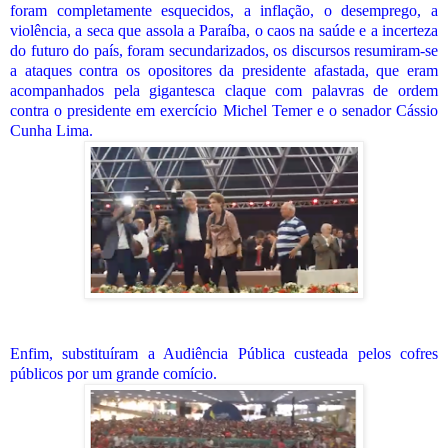
foram completamente esquecidos, a inflação, o desemprego, a
violência, a seca que assola a Paraíba, o caos na saúde e a incerteza
do futuro do país, foram secundarizados, os discursos resumiram-se
a ataques contra os opositores da presidente afastada, que eram
acompanhados pela gigantesca claque com palavras de ordem
contra o presidente em exercício Michel Temer e o senador Cássio
Cunha Lima.
Enfim, substituíram a Audiência Pública custeada pelos cofres
públicos por um grande comício.