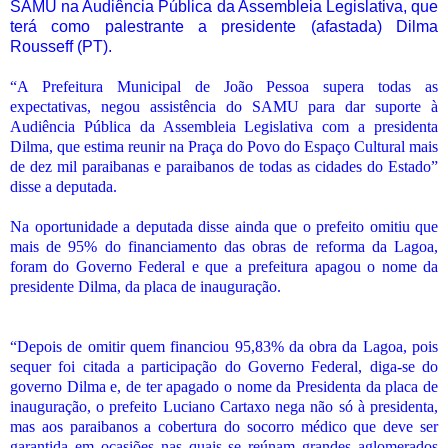
SAMU na Audiência Pública da Assembleia Legislativa, que
terá como palestrante a presidente (afastada) Dilma
Rousseff (PT).
“A Prefeitura Municipal de João Pessoa supera todas as
expectativas, negou assistência do SAMU para dar suporte à
Audiência Pública da Assembleia Legislativa com a presidenta
Dilma, que estima reunir na Praça do Povo do Espaço Cultural mais
de dez mil paraibanas e paraibanos de todas as cidades do Estado”
disse a deputada.
Na oportunidade a deputada disse ainda que o prefeito omitiu que
mais de 95% do financiamento das obras de reforma da Lagoa,
foram do Governo Federal e que a prefeitura apagou o nome da
presidente Dilma, da placa de inauguração.
“Depois de omitir quem financiou 95,83% da obra da Lagoa, pois
sequer foi citada a participação do Governo Federal, diga-se do
governo Dilma e, de ter apagado o nome da Presidenta da placa de
inauguração, o prefeito Luciano Cartaxo nega não só à presidenta,
mas aos paraibanos a cobertura do socorro médico que deve ser
garantida em ocasiões nas quais se reúnam grandes aglomerados