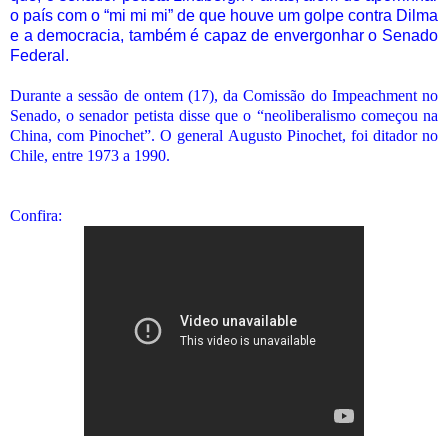
o país com o “mi mi mi” de que houve um golpe contra Dilma
e a democracia, também é capaz de envergonhar o Senado
Federal.
Durante a sessão de ontem (17), da Comissão do Impeachment no
Senado, o senador petista disse que o “neoliberalismo começou na
China, com Pinochet”. O general Augusto Pinochet, foi ditador no
Chile, entre 1973 a 1990.
Confira: