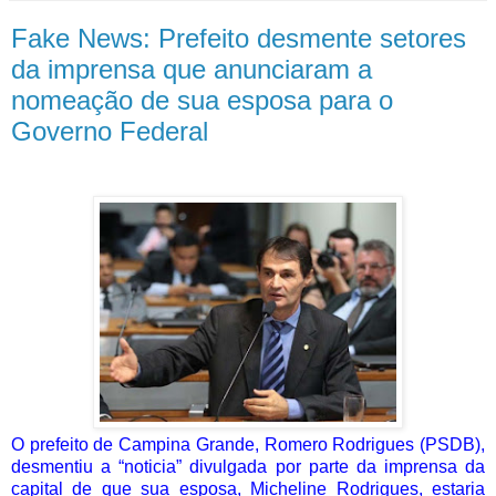
Fake News: Prefeito desmente setores
da imprensa que anunciaram a
nomeação de sua esposa para o
Governo Federal
O prefeito de Campina Grande, Romero Rodrigues (PSDB),
desmentiu a “noticia” divulgada por parte da imprensa da
capital de que sua esposa, Micheline Rodrigues, estaria