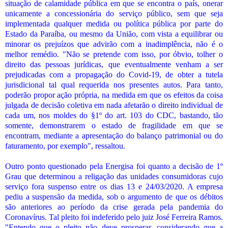
situação de calamidade pública em que se encontra o país, onerar
unicamente a concessionária do serviço público, sem que seja
implementada qualquer medida ou política pública por parte do
Estado da Paraíba, ou mesmo da União, com vista a equilibrar ou
minorar os prejuízos que advirão com a inadimplência, não é o
melhor remédio. "Não se pretende com isso, por óbvio, tolher o
direito das pessoas jurídicas, que eventualmente venham a ser
prejudicadas com a propagação do Covid-19, de obter a tutela
jurisdicional tal qual requerida nos presentes autos. Para tanto,
poderão propor ação própria, na medida em que os efeitos da coisa
julgada de decisão coletiva em nada afetarão o direito individual de
cada um, nos moldes do §1º do art. 103 do CDC, bastando, tão
somente, demonstrarem o estado de fragilidade em que se
encontram, mediante a apresentação do balanço patrimonial ou do
faturamento, por exemplo", ressaltou.
Outro ponto questionado pela Energisa foi quanto a decisão de 1º
Grau que determinou a religação das unidades consumidoras cujo
serviço fora suspenso entre os dias 13 e 24/03/2020. A empresa
pediu a suspensão da medida, sob o argumento de que os débitos
são anteriores ao período da crise gerada pela pandemia do
Coronavírus. Tal pleito foi indeferido pelo juiz José Ferreira Ramos.
"Entendo que o pleito não deve prosperar, considerando que a