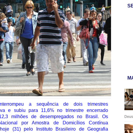
S
MA
terrompeu a sequência de dois trimestres
tiva e subiu para 11,6% no trimestre encerrado
 12,3 milhões de desempregados no Brasil. Os
Deus:
acional por Amostra de Domicílios Contínua
oje (31) pelo Instituto Brasileiro de Geografia