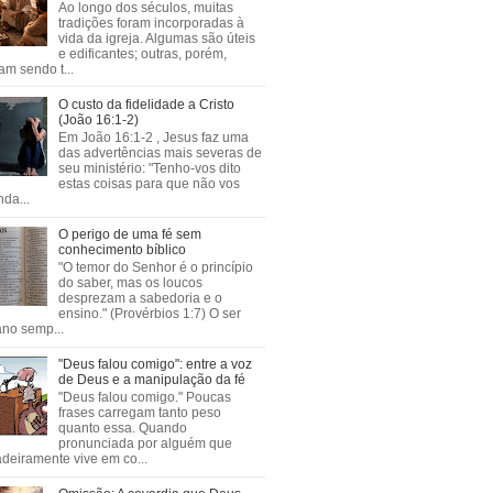
Ao longo dos séculos, muitas
tradições foram incorporadas à
vida da igreja. Algumas são úteis
e edificantes; outras, porém,
m sendo t...
O custo da fidelidade a Cristo
(João 16:1-2)
Em João 16:1-2 , Jesus faz uma
das advertências mais severas de
seu ministério: "Tenho-vos dito
estas coisas para que não vos
da...
O perigo de uma fé sem
conhecimento bíblico
"O temor do Senhor é o princípio
do saber, mas os loucos
desprezam a sabedoria e o
ensino." (Provérbios 1:7) O ser
no semp...
"Deus falou comigo": entre a voz
de Deus e a manipulação da fé
"Deus falou comigo." Poucas
frases carregam tanto peso
quanto essa. Quando
pronunciada por alguém que
deiramente vive em co...