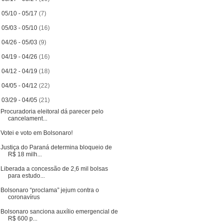
►
05/10 - 05/17
(7)
►
05/03 - 05/10
(16)
►
04/26 - 05/03
(9)
►
04/19 - 04/26
(16)
►
04/12 - 04/19
(18)
►
04/05 - 04/12
(22)
▼
03/29 - 04/05
(21)
Procuradoria eleitoral dá parecer pelo
cancelament...
Votei e voto em Bolsonaro!
Justiça do Paraná determina bloqueio de
R$ 18 milh...
Liberada a concessão de 2,6 mil bolsas
para estudo...
Bolsonaro “proclama” jejum contra o
coronavírus
Bolsonaro sanciona auxílio emergencial de
R$ 600 p...