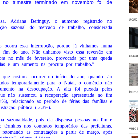
xa no trimestre terminado em novembro foi de
acaba
isa, Adriana Beringuy, o aumento registrado no
ção sazonal do mercado de trabalho, considerada
 ocorra essa interrupção, porque já vínhamos numa
 no fim do ano. Não tínhamos visto essa reversão em
escan
agora no mês de fevereiro, provocada por uma queda
das e um aumento na procura por trabalho.”
o que costuma ocorrer no início do ano, quando são
atados temporariamente para o Natal, o comércio não
aumento na desocupação. A alta foi puxada pelos
huma
que não sustentou a recuperação apresentada no fim
4%), relacionado ao período de férias das famílias e
istração pública (-2,3%).
a sazonalidade, pois ela dispensa pessoas no fim e
érminos nos contratos temporários das prefeituras,
verda
 retomando as contratações a partir de março, após