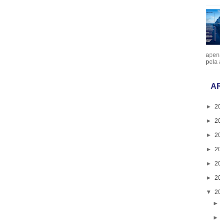
apen
pela 
A
►
2
►
2
►
2
►
2
►
2
►
2
▼
2