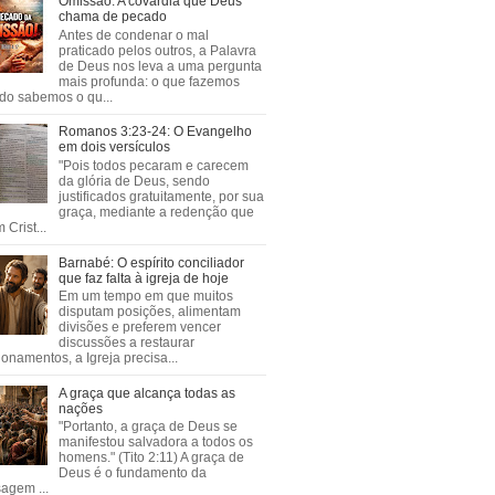
Omissão: A covardia que Deus
chama de pecado
Antes de condenar o mal
praticado pelos outros, a Palavra
de Deus nos leva a uma pergunta
mais profunda: o que fazemos
do sabemos o qu...
Romanos 3:23-24: O Evangelho
em dois versículos
"Pois todos pecaram e carecem
da glória de Deus, sendo
justificados gratuitamente, por sua
graça, mediante a redenção que
 Crist...
Barnabé: O espírito conciliador
que faz falta à igreja de hoje
Em um tempo em que muitos
disputam posições, alimentam
divisões e preferem vencer
discussões a restaurar
ionamentos, a Igreja precisa...
A graça que alcança todas as
nações
"Portanto, a graça de Deus se
manifestou salvadora a todos os
homens." (Tito 2:11) A graça de
Deus é o fundamento da
agem ...