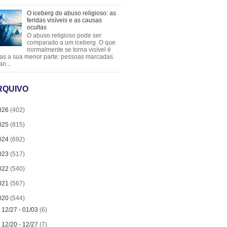
O iceberg do abuso religioso: as
feridas visíveis e as causas
ocultas
O abuso religioso pode ser
comparado a um iceberg. O que
normalmente se torna visível é
as a sua menor parte: pessoas marcadas
an...
RQUIVO
026
(402)
025
(815)
024
(692)
023
(517)
022
(540)
021
(567)
020
(544)
►
12/27 - 01/03
(6)
►
12/20 - 12/27
(7)