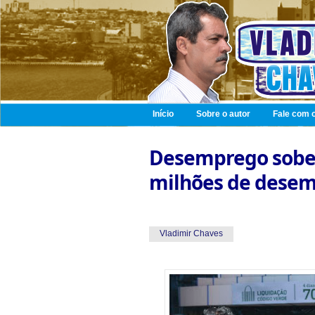
Início
Sobre o autor
Fale com o
Desemprego sobe 
milhões de desemp
Vladimir Chaves