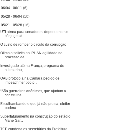
►
06/04 - 06/11
(6)
►
05/28 - 06/04
(10)
▼
05/21 - 05/28
(16)
UTI aérea para senadores, dependentes e
cônjuges d...
O custo de romper o círculo da corrupção
Olimpio solicita ao IPHAN agilidade no
processo de...
Investigado até na França, programa de
submarino j...
OAB protocola na Câmara pedido de
impeachment do p...
“São guerreiros anônimos, que ajudam a
construir e...
Esculhambando o que já não presta, eleitor
poderá ...
Superfaturamento na construção do estádio
Mané Gar...
TCE condena ex-secretários da Prefeitura