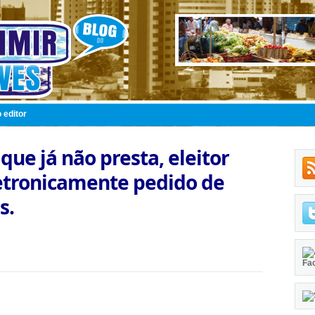
 editor
ue já não presta, eleitor
etronicamente pedido de
s.
Fa