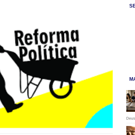
S
MA
Deus: