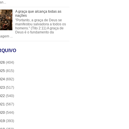
an...
A graça que alcança todas as
nações
"Portanto, a graça de Deus se
manifestou salvadora a todos os
homens." (Tito 2:11) A graça de
Deus é o fundamento da
agem ...
RQUIVO
026
(404)
025
(815)
024
(692)
023
(517)
022
(540)
021
(567)
020
(544)
019
(393)