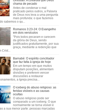
Omissão: A covardia que Deus
chama de pecado
Antes de condenar o mal
praticado pelos outros, a Palavra
de Deus nos leva a uma pergunta
mais profunda: o que fazemos
do sabemos o qu...
Romanos 3:23-24: O Evangelho
em dois versículos
"Pois todos pecaram e carecem
da glória de Deus, sendo
justificados gratuitamente, por sua
graça, mediante a redenção que
 Crist...
Barnabé: O espírito conciliador
que faz falta à igreja de hoje
Em um tempo em que muitos
disputam posições, alimentam
divisões e preferem vencer
discussões a restaurar
ionamentos, a Igreja precisa...
O iceberg do abuso religioso: as
feridas visíveis e as causas
ocultas
O abuso religioso pode ser
comparado a um iceberg. O que
normalmente se torna visível é
as a sua menor parte: pessoas marcadas