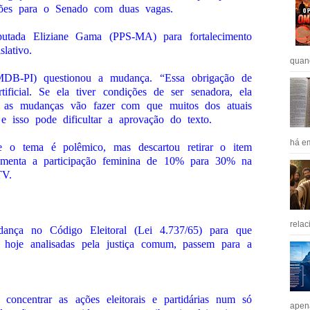
ições para o Senado com duas vagas.
putada Eliziane Gama (PPS-MA) para fortalecimento
lativo.
quan
DB-PI) questionou a mudança. “Essa obrigação de
ificial. Se ela tiver condições de ser senadora, ela
o, as mudanças vão fazer com que muitos dos atuais
e isso pode dificultar a aprovação do texto.
há em
e o tema é polêmico, mas descartou retirar o item
umenta a participação feminina de 10% para 30% na
TV.
relac
nça no Código Eleitoral (Lei 4.737/65) para que
as, hoje analisadas pela justiça comum, passem para a
concentrar as ações eleitorais e partidárias num só
apen