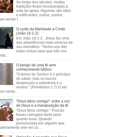
Ao longo dos séculos, muitas
tradições foram incorporadas à
vida da igreja. Algumas são úteis
e edificantes; outras, porém,
m sendo t...
O custo da fidelidade a Cristo
(João 16:1-2)
Em João 16:1-2 , Jesus faz uma
das advertências mais severas de
seu ministério: "Tenho-vos dito
estas coisas para que não vos
da...
O perigo de uma fé sem
conhecimento bíblico
"O temor do Senhor é o princípio
do saber, mas os loucos
desprezam a sabedoria e o
ensino." (Provérbios 1:7) O ser
no semp...
"Deus falou comigo": entre a voz
de Deus e a manipulação da fé
"Deus falou comigo." Poucas
frases carregam tanto peso
quanto essa. Quando
pronunciada por alguém que
deiramente vive em co...