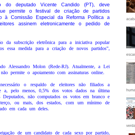
io do deputado Vicente Candido (PT), deve
ue permite o festival de criação de partidos
ado à Comissão Especial da Reforma Política a
acaba
eitores assinem eletronicamente o pedido de
 da subscrição eletrônica para a iniciativa popular
os essa medida para a criação de novos partidos”,
escan
tado Alessandro Molon (Rede-RJ). Atualmente, a Lei
) não permite o apoiamento com assinaturas online.
ecessário o respaldo de eleitores não filiados a
te a, pelo menos, 0,5% dos votos dados na última
huma
os Deputados, não computados os votos em branco e
m terço, ou mais, dos estados, com um mínimo de
tado em cada um deles.
verda
rigação de um candidato de cada sexo por partido,