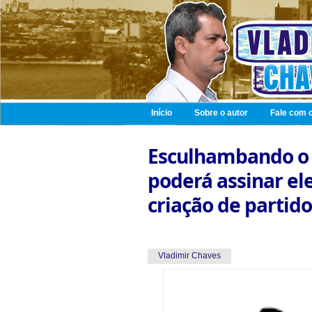
Início
Sobre o autor
Fale com o
Esculhambando o q
poderá assinar el
criação de partido
Vladimir Chaves