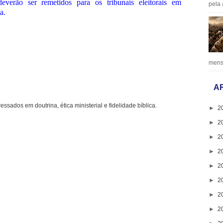
everão ser remetidos para os tribunais eleitorais em
pela 
a.
mens
A
ressados em doutrina, ética ministerial e fidelidade bíblica.
►
2
►
2
►
2
►
2
►
2
►
2
►
2
►
2