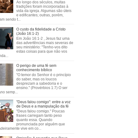
Ao longo dos séculos, muitas
tradições foram incorporadas à
vida da igreja. Algumas são úteis
e edificantes; outras, porém,
m sendo t...
O custo da fidelidade a Cristo
(João 16:1-2)
Em João 16:1-2 , Jesus faz uma
das advertências mais severas de
seu ministério: "Tenho-vos dito
estas coisas para que não vos
da...
O perigo de uma fé sem
conhecimento bíblico
"O temor do Senhor é o princípio
do saber, mas os loucos
desprezam a sabedoria e o
ensino." (Provérbios 1:7) O ser
no semp...
"Deus falou comigo": entre a voz
de Deus e a manipulação da fé
"Deus falou comigo." Poucas
frases carregam tanto peso
quanto essa. Quando
pronunciada por alguém que
deiramente vive em co...