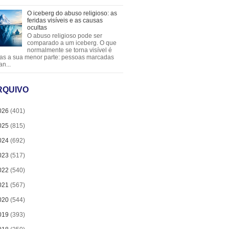
O iceberg do abuso religioso: as
feridas visíveis e as causas
ocultas
O abuso religioso pode ser
comparado a um iceberg. O que
normalmente se torna visível é
as a sua menor parte: pessoas marcadas
an...
RQUIVO
026
(401)
025
(815)
024
(692)
023
(517)
022
(540)
021
(567)
020
(544)
019
(393)