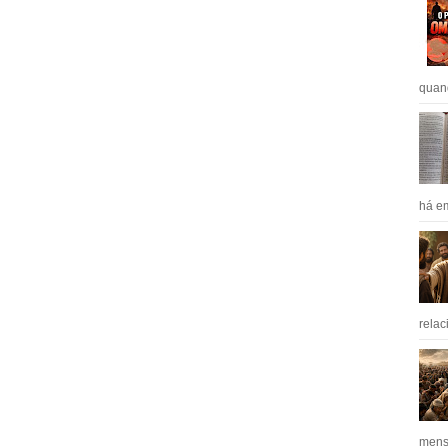
quan
há em
relac
mens