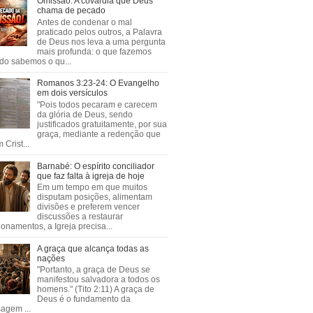
Omissão: A covardia que Deus
chama de pecado
Antes de condenar o mal
praticado pelos outros, a Palavra
de Deus nos leva a uma pergunta
mais profunda: o que fazemos
do sabemos o qu...
Romanos 3:23-24: O Evangelho
em dois versículos
"Pois todos pecaram e carecem
da glória de Deus, sendo
justificados gratuitamente, por sua
graça, mediante a redenção que
 Crist...
Barnabé: O espírito conciliador
que faz falta à igreja de hoje
Em um tempo em que muitos
disputam posições, alimentam
divisões e preferem vencer
discussões a restaurar
ionamentos, a Igreja precisa...
A graça que alcança todas as
nações
"Portanto, a graça de Deus se
manifestou salvadora a todos os
homens." (Tito 2:11) A graça de
Deus é o fundamento da
agem ...