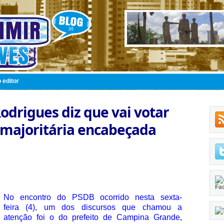
 editor
odrigues diz que vai votar
 majoritária encabeçada
Fa
No encontro do PSDB ocorrido nesta sexta-
feira (4), um dos discursos que chamou a
atenção foi o do prefeito de Campina Grande,