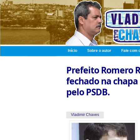
Início
Sobre o autor
Fale com o
Prefeito Romero R
fechado na chapa
pelo PSDB.
Vladimir Chaves