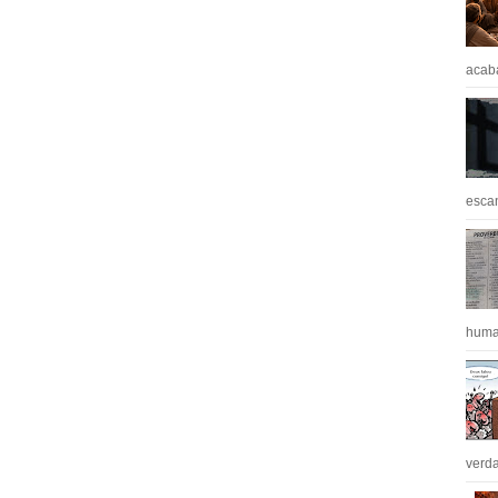
acaba
escan
huma
verda