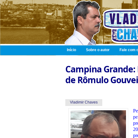
Início
Sobre o autor
Fale com o
Campina Grande: 
de Rômulo Gouvei
Vladimir Chaves
Pe
p
pr
2
p