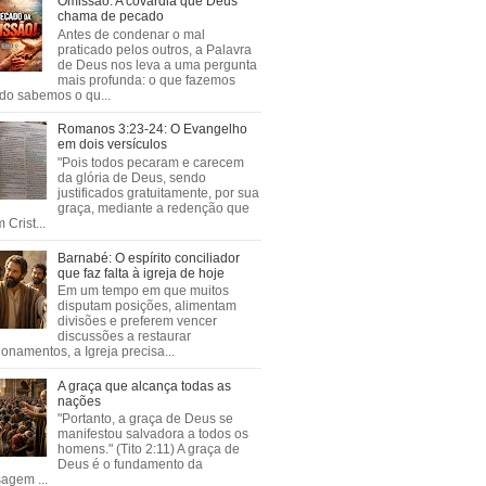
Omissão: A covardia que Deus
chama de pecado
Antes de condenar o mal
praticado pelos outros, a Palavra
de Deus nos leva a uma pergunta
mais profunda: o que fazemos
do sabemos o qu...
Romanos 3:23-24: O Evangelho
em dois versículos
"Pois todos pecaram e carecem
da glória de Deus, sendo
justificados gratuitamente, por sua
graça, mediante a redenção que
 Crist...
Barnabé: O espírito conciliador
que faz falta à igreja de hoje
Em um tempo em que muitos
disputam posições, alimentam
divisões e preferem vencer
discussões a restaurar
ionamentos, a Igreja precisa...
A graça que alcança todas as
nações
"Portanto, a graça de Deus se
manifestou salvadora a todos os
homens." (Tito 2:11) A graça de
Deus é o fundamento da
agem ...