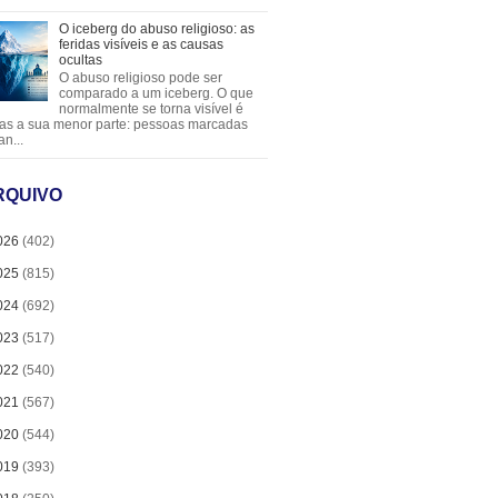
O iceberg do abuso religioso: as
feridas visíveis e as causas
ocultas
O abuso religioso pode ser
comparado a um iceberg. O que
normalmente se torna visível é
as a sua menor parte: pessoas marcadas
an...
RQUIVO
026
(402)
025
(815)
024
(692)
023
(517)
022
(540)
021
(567)
020
(544)
019
(393)