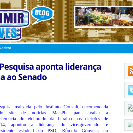
 editor
Pesquisa aponta liderança
a ao Senado
squisa realizada pelo Instituto Consult, encomendada
Fa
elo site de noticias MaisPb, para avaliar a
eferencia do eleitorado da Paraíba nas eleições de
014, apontou a liderança do vice-governador e
residente estadual do PSD, Rômulo Gouveia, no