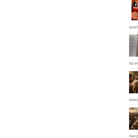
quan
há em
relac
mens