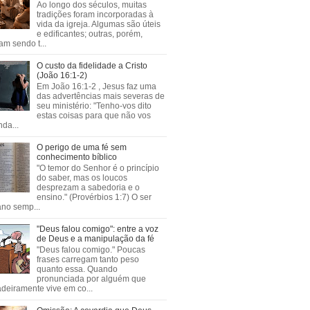
Ao longo dos séculos, muitas
tradições foram incorporadas à
vida da igreja. Algumas são úteis
e edificantes; outras, porém,
m sendo t...
O custo da fidelidade a Cristo
(João 16:1-2)
Em João 16:1-2 , Jesus faz uma
das advertências mais severas de
seu ministério: "Tenho-vos dito
estas coisas para que não vos
da...
O perigo de uma fé sem
conhecimento bíblico
"O temor do Senhor é o princípio
do saber, mas os loucos
desprezam a sabedoria e o
ensino." (Provérbios 1:7) O ser
no semp...
"Deus falou comigo": entre a voz
de Deus e a manipulação da fé
"Deus falou comigo." Poucas
frases carregam tanto peso
quanto essa. Quando
pronunciada por alguém que
deiramente vive em co...