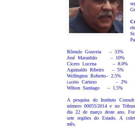
se
Gr
C
el
Sr
Pa
Rômulo Gouveia – 33%
José Maranhão – 10%
Cicero Lucena – 8.0%
Aguinaldo Ribeiro – 5%
Wellington Roberto– 2.5%
Cartaxo – 2%
Lucélio
Wilson Santiago – 1.5%
A pesquisa do Instituto Consult
número 00055/2014 e no Tribun
dia 22 de março deste ano. For
sete regiões do Estado. A col
mês.