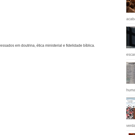
acaba
ressados em doutrina, ética ministerial e fidelidade bíblica.
escan
huma
verda