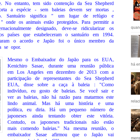
ke. No entanto, tem sido contenção da Sea Shepherd
rta a espécie - sem baleias devem ser mortas ,
o. Santuário significa " um lugar de refúgio e
 " onde os animais estão protegidos. Para permitir a
quan
nacionalmente designado, deve-se ridicularizar os
elos países que estabeleceram o santuário em 1994.
oiaram o acordo e Japão foi o único membro da
a se opor.
Mesmo o Embaixador do Japão para os EUA,
há em
Kenichiro Sasae, durante uma reunião pública
em Los Angeles em dezembro de 2013 com a
participação de representantes do Sea Shepherd
EUA, disse sobre a caça à baleia : "Como
indivíduo, eu gosto de baleias. Se você sair e
ver as baleias, não há razão para matarmos este
relac
lindo animal. Mas há uma história e uma
política, eu diria. Há um pequeno número de
japoneses ainda tentando obter este vitória.
Contudo, os japoneses tradicionais não estão
mais comendo baleias." Na mesma reunião, o
embaixador Sasae afirmou que o Japão vai
mens