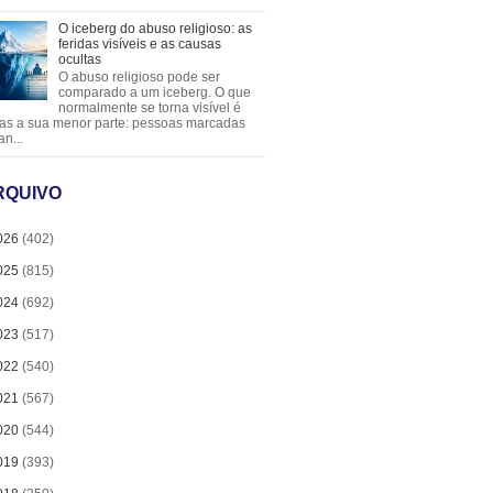
O iceberg do abuso religioso: as
feridas visíveis e as causas
ocultas
O abuso religioso pode ser
comparado a um iceberg. O que
normalmente se torna visível é
as a sua menor parte: pessoas marcadas
an...
RQUIVO
026
(402)
025
(815)
024
(692)
023
(517)
022
(540)
021
(567)
020
(544)
019
(393)