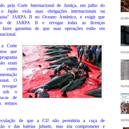
o pela Corte Internacional de Justiça, em julho do
o Japão viola suas obrigações internacionais na
uisa" JARPA II no Oceano Antártico, e exigir que
acaba
ção de JARPA II e revogar todas as licenças
 fazer garantias de que suas operações estão em
nacional.
a Corte
minou que
escan
programa
não eram
tal como
mentação
ional. O
 revogue
huma
as sob o
ha-se de
s termos
peculação de que a CIJ não permitiria a caça de
verda
ção e das baleias jubarte, mas iria comprometer e