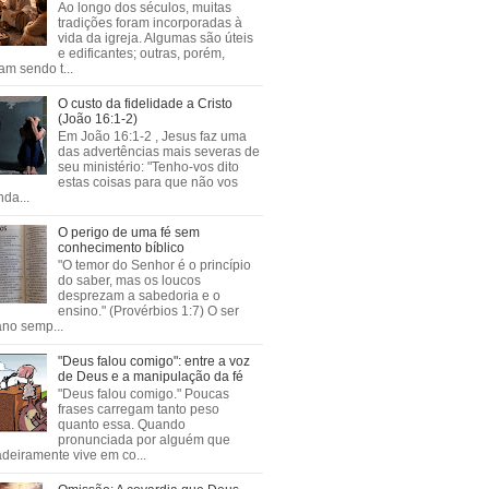
Ao longo dos séculos, muitas
tradições foram incorporadas à
vida da igreja. Algumas são úteis
e edificantes; outras, porém,
m sendo t...
O custo da fidelidade a Cristo
(João 16:1-2)
Em João 16:1-2 , Jesus faz uma
das advertências mais severas de
seu ministério: "Tenho-vos dito
estas coisas para que não vos
da...
O perigo de uma fé sem
conhecimento bíblico
"O temor do Senhor é o princípio
do saber, mas os loucos
desprezam a sabedoria e o
ensino." (Provérbios 1:7) O ser
no semp...
"Deus falou comigo": entre a voz
de Deus e a manipulação da fé
"Deus falou comigo." Poucas
frases carregam tanto peso
quanto essa. Quando
pronunciada por alguém que
deiramente vive em co...