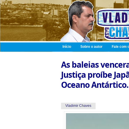
Início
Sobre o autor
Fale com o
As baleias vencer
Justiça proíbe Jap
Oceano Antártico.
Vladimir Chaves