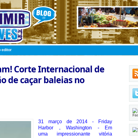
 editor
am! Corte Internacional de
ão de caçar baleias no
Fa
31 março de 2014 - Friday
Harbor , Washington - Em
uma impressionante vitória