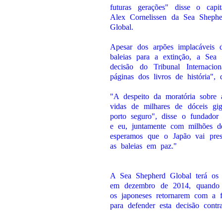
futuras gerações" disse o capit
Alex Cornelissen da Sea Shephe
Global.
Apesar dos arpões implacáveis 
baleias para a extinção, a Sea
decisão do Tribunal Internacio
páginas dos livros de história", 
"A despeito da moratória sobre 
vidas de milhares de dóceis g
porto seguro", disse o fundado
e eu, juntamente com milhões d
esperamos que o Japão vai presti
as baleias em paz."
A Sea Shepherd Global terá os n
em dezembro de 2014, quando o
os japoneses retornarem com a fr
para defender esta decisão contra