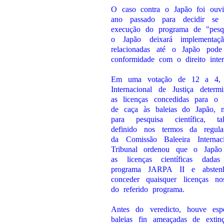
O caso contra o Japão foi ouvid
ano passado para decidir se 
execução do programa de "pesq
o Japão deixará implementa
relacionadas até o Japão pode
conformidade com o direito inter
Em uma votação de 12 a 4, 
Internacional de Justiça deter
as licenças concedidas para o 
de caça às baleias do Japão, 
para pesquisa científica, 
definido nos termos da regula
da Comissão Baleeira Internac
Tribunal ordenou que o Japão
as licenças científicas dad
programa JARPA II e absten
conceder quaisquer licenças no
do referido programa.
Antes do veredicto, houve es
baleias fin ameaçadas de extin