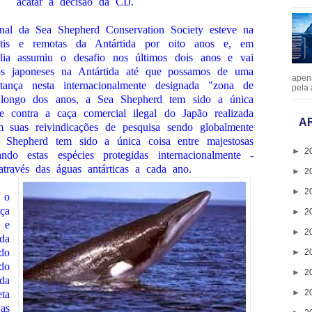
acatar a decisão da CIJ.
ional da Sea Shepherd Conservation Society esteve na
stis e remotas da Antártida por oito anos e, em
lia assumiu o desafio nos últimos dois anos e vai
ros japoneses na Antártida até que possamos de uma
apen
nça nesta internacionalmente designada "zona de
pela 
o longo dos anos, a Sea Shepherd tem sido a única
te contra a caça comercial ilegal do Japão realizada
A
 suas reivindicações de pesquisa sendo globalmente
 Shepherd tem sido a única coisa entre majestosas
►
2
ndo estas espécies protegidas internacionalmente -
través das águas antárticas a cada ano.
►
2
►
2
 o
ça
►
2
 e
►
2
da
do
►
2
do
►
2
da
►
2
ta
as