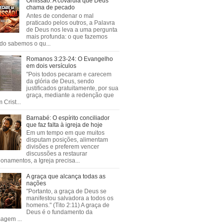
Omissão: A covardia que Deus
chama de pecado
Antes de condenar o mal
praticado pelos outros, a Palavra
de Deus nos leva a uma pergunta
mais profunda: o que fazemos
do sabemos o qu...
Romanos 3:23-24: O Evangelho
em dois versículos
"Pois todos pecaram e carecem
da glória de Deus, sendo
justificados gratuitamente, por sua
graça, mediante a redenção que
 Crist...
Barnabé: O espírito conciliador
que faz falta à igreja de hoje
Em um tempo em que muitos
disputam posições, alimentam
divisões e preferem vencer
discussões a restaurar
ionamentos, a Igreja precisa...
A graça que alcança todas as
nações
"Portanto, a graça de Deus se
manifestou salvadora a todos os
homens." (Tito 2:11) A graça de
Deus é o fundamento da
agem ...