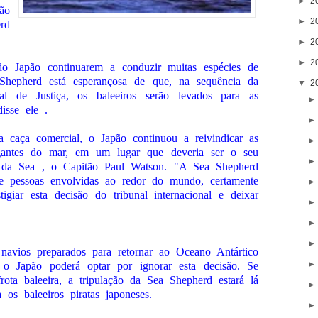
►
2
ão
►
2
rd
►
2
►
2
do Japão continuarem a conduzir muitas espécies de
 Shepherd está esperançosa de que, na sequência da
▼
2
nal de Justiça, os baleeiros serão levados para as
disse ele .
a caça comercial, o Japão continuou a reivindicar as
igantes do mar, em um lugar que deveria ser o seu
r da Sea , o Capitão Paul Watson. "A Sea Shepherd
e pessoas envolvidas ao redor do mundo, certamente
giar esta decisão do tribunal internacional e deixar
avios preparados para retornar ao Oceano Antártico
 Japão poderá optar por ignorar esta decisão. Se
ota baleeira, a tripulação da Sea Shepherd estará lá
 os baleeiros piratas japoneses.