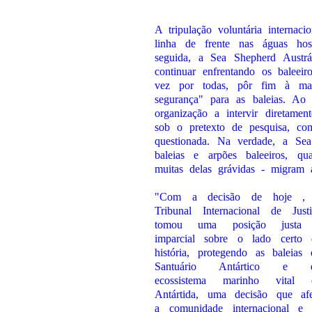
A tripulação voluntária internac
linha de frente nas águas ho
seguida, a Sea Shepherd Austrá
continuar enfrentando os baleei
vez por todas, pôr fim à mata
segurança" para as baleias. A
organização a intervir diretamen
sob o pretexto de pesquisa, com
questionada. Na verdade, a Sea
baleias e arpões baleeiros, qua
muitas delas grávidas - migram a
"Com a decisão de hoje ,
Tribunal Internacional de Justi
tomou uma posição justa
imparcial sobre o lado certo 
história, protegendo as baleias 
Santuário Antártico e 
ecossistema marinho vital 
Antártida, uma decisão que afe
a comunidade internacional e 