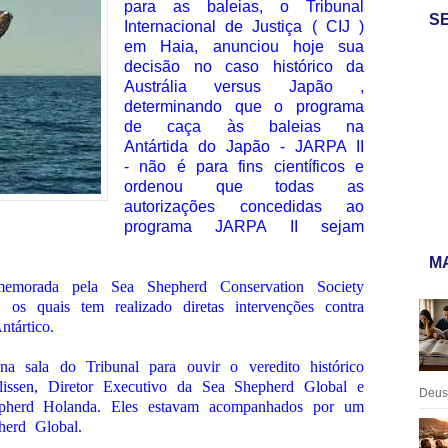
para as baleias, o Tribunal
S
Internacional de Justiça ( CIJ )
em Haia, anunciou hoje sua
decisão no caso histórico da
Austrália versus Japão ,
determinando que o programa
de caça às baleias na
Antártida do Japão - JARPA II
- não é para fins científicos e
ordenou que todas as
autorizações concedidas ao
programa JARPA II sejam
MA
memorada pela Sea Shepherd Conservation Society
os quais tem realizado diretas intervenções contra
tártico.
a sala do Tribunal para ouvir o veredito histórico
lissen, Diretor Executivo da Sea Shepherd Global e
Deus:
epherd Holanda. Eles estavam acompanhados por um
erd Global.