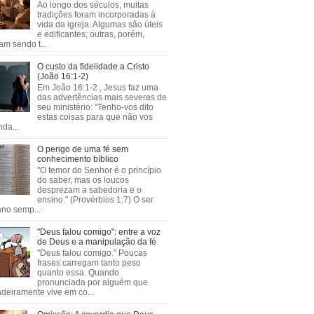
Ao longo dos séculos, muitas
tradições foram incorporadas à
vida da igreja. Algumas são úteis
e edificantes; outras, porém,
m sendo t...
O custo da fidelidade a Cristo
(João 16:1-2)
Em João 16:1-2 , Jesus faz uma
das advertências mais severas de
seu ministério: "Tenho-vos dito
estas coisas para que não vos
da...
O perigo de uma fé sem
conhecimento bíblico
"O temor do Senhor é o princípio
do saber, mas os loucos
desprezam a sabedoria e o
ensino." (Provérbios 1:7) O ser
no semp...
"Deus falou comigo": entre a voz
de Deus e a manipulação da fé
"Deus falou comigo." Poucas
frases carregam tanto peso
quanto essa. Quando
pronunciada por alguém que
deiramente vive em co...