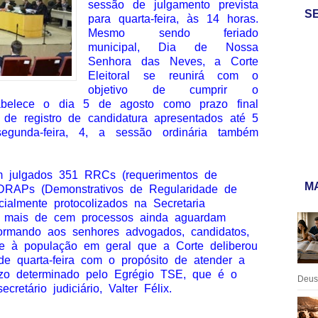
sessão de julgamento prevista
S
para quarta-feira, às 14 horas.
Mesmo sendo feriado
municipal, Dia de Nossa
Senhora das Neves, a Corte
Eleitoral se reunirá com o
objetivo de cumprir o
stabelece o dia 5 de agosto como prazo final
 de registro de candidatura apresentados até 5
egunda-feira, 4, a sessão ordinária também
ram julgados 351 RRCs (requerimentos de
MA
e DRAPs (Demonstrativos de Regularidade de
icialmente protocolizados na Secretaria
m mais de cem processos ainda aguardam
formando aos senhores advogados, candidatos,
es e à população em geral que a Corte deliberou
e quarta-feira com o propósito de atender a
zo determinado pelo Egrégio TSE, que é o
Deus:
cretário judiciário, Valter Félix.