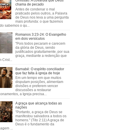
Omissão: A covardia que Deus
chama de pecado
Antes de condenar o mal
praticado pelos outros, a Palavra
de Deus nos leva a uma pergunta
mais profunda: o que fazemos
do sabemos o qu...
Romanos 3:23-24: O Evangelho
em dois versículos
"Pois todos pecaram e carecem
da glória de Deus, sendo
justificados gratuitamente, por sua
graça, mediante a redenção que
 Crist...
Barnabé: O espírito conciliador
que faz falta à igreja de hoje
Em um tempo em que muitos
disputam posições, alimentam
divisões e preferem vencer
discussões a restaurar
ionamentos, a Igreja precisa...
A graça que alcança todas as
nações
"Portanto, a graça de Deus se
manifestou salvadora a todos os
homens." (Tito 2:11) A graça de
Deus é o fundamento da
agem ...