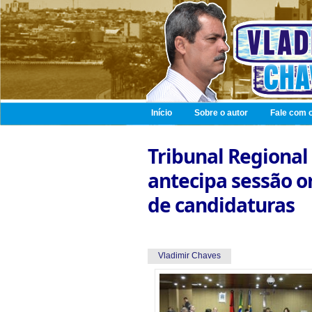
Início
Sobre o autor
Fale com o
Tribunal Regional 
antecipa sessão or
de candidaturas
Vladimir Chaves