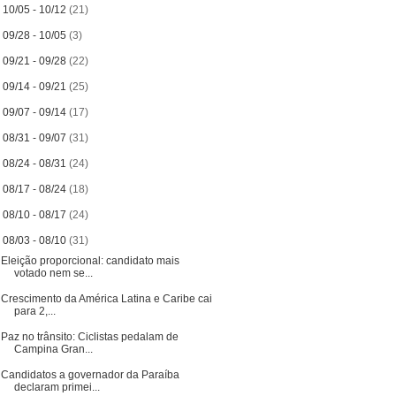
►
10/05 - 10/12
(21)
►
09/28 - 10/05
(3)
►
09/21 - 09/28
(22)
►
09/14 - 09/21
(25)
►
09/07 - 09/14
(17)
►
08/31 - 09/07
(31)
►
08/24 - 08/31
(24)
►
08/17 - 08/24
(18)
►
08/10 - 08/17
(24)
▼
08/03 - 08/10
(31)
Eleição proporcional: candidato mais
votado nem se...
Crescimento da América Latina e Caribe cai
para 2,...
Paz no trânsito: Ciclistas pedalam de
Campina Gran...
Candidatos a governador da Paraíba
declaram primei...