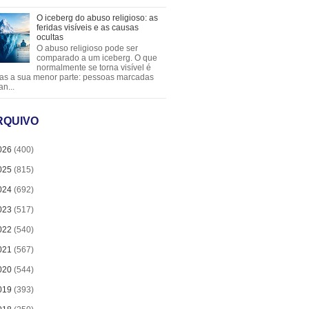
O iceberg do abuso religioso: as
feridas visíveis e as causas
ocultas
O abuso religioso pode ser
comparado a um iceberg. O que
normalmente se torna visível é
as a sua menor parte: pessoas marcadas
an...
RQUIVO
026
(400)
025
(815)
024
(692)
023
(517)
022
(540)
021
(567)
020
(544)
019
(393)