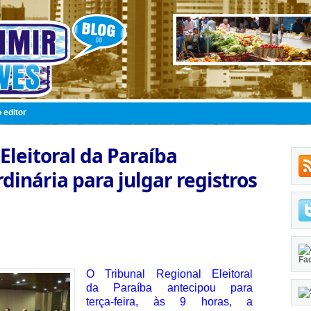
 editor
Eleitoral da Paraíba
dinária para julgar registros
Fa
O Tribunal Regional Eleitoral
da Paraíba antecipou para
terça-feira, às 9 horas, a