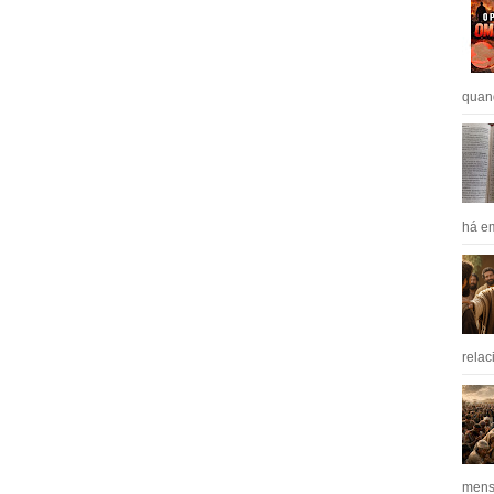
quan
há em
relac
mens