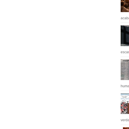
acaba
escan
huma
verda