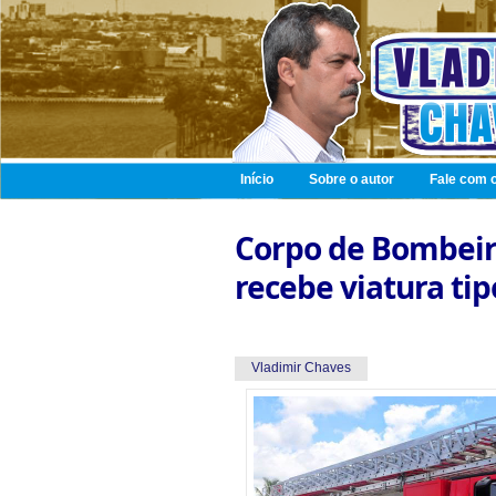
Início
Sobre o autor
Fale com o
Corpo de Bombeir
recebe viatura ti
Vladimir Chaves