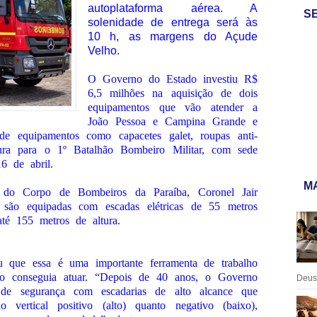
autoplataforma aérea. A
S
solenidade de entrega será às
10 h, as margens do Açude
Velho.
O Governo do Estado investiu R$
6,5 milhões na aquisição de dois
equipamentos que vão atender a
João Pessoa e Campina Grande e
 equipamentos como capacetes galet, roupas anti-
tura para o 1º Batalhão Bombeiro Militar, com sede
6 de abril.
MA
do Corpo de Bombeiros da Paraíba, Coronel Jair
s são equipadas com escadas elétricas de 55 metros
té 155 metros de altura.
u que essa é uma importante ferramenta de trabalho
ão conseguia atuar. “Depois de 40 anos, o Governo
Deus:
de segurança com escadarias de alto alcance que
 vertical positivo (alto) quanto negativo (baixo),