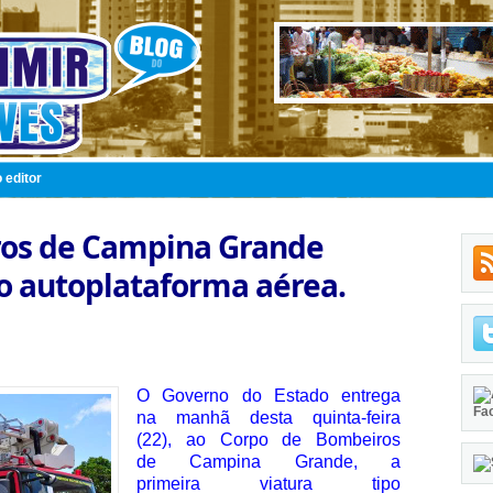
 editor
os de Campina Grande
po autoplataforma aérea.
O Governo do Estado entrega
Fa
na manhã desta quinta-feira
(22), ao Corpo de Bombeiros
de Campina Grande, a
primeira viatura tipo