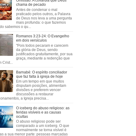
Omissão: A covardia que Deus
chama de pecado
Antes de condenar o mal
praticado pelos outros, a Palavra
de Deus nos leva a uma pergunta
mais profunda: o que fazemos
do sabemos o qu...
Romanos 3:23-24: O Evangelho
em dois versículos
"Pois todos pecaram e carecem
da glória de Deus, sendo
justificados gratuitamente, por sua
graça, mediante a redenção que
 Crist...
Barnabé: O espírito conciliador
que faz falta à igreja de hoje
Em um tempo em que muitos
disputam posições, alimentam
divisões e preferem vencer
discussões a restaurar
ionamentos, a Igreja precisa...
O iceberg do abuso religioso: as
feridas visíveis e as causas
ocultas
O abuso religioso pode ser
comparado a um iceberg. O que
normalmente se torna visível é
as a sua menor parte: pessoas marcadas