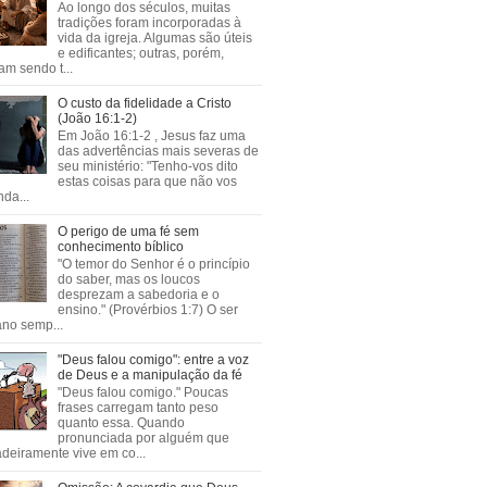
Ao longo dos séculos, muitas
tradições foram incorporadas à
vida da igreja. Algumas são úteis
e edificantes; outras, porém,
m sendo t...
O custo da fidelidade a Cristo
(João 16:1-2)
Em João 16:1-2 , Jesus faz uma
das advertências mais severas de
seu ministério: "Tenho-vos dito
estas coisas para que não vos
da...
O perigo de uma fé sem
conhecimento bíblico
"O temor do Senhor é o princípio
do saber, mas os loucos
desprezam a sabedoria e o
ensino." (Provérbios 1:7) O ser
no semp...
"Deus falou comigo": entre a voz
de Deus e a manipulação da fé
"Deus falou comigo." Poucas
frases carregam tanto peso
quanto essa. Quando
pronunciada por alguém que
deiramente vive em co...