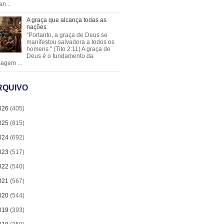
an...
A graça que alcança todas as
nações
"Portanto, a graça de Deus se
manifestou salvadora a todos os
homens." (Tito 2:11) A graça de
Deus é o fundamento da
agem ...
RQUIVO
026
(405)
025
(815)
024
(692)
023
(517)
022
(540)
021
(567)
020
(544)
019
(393)