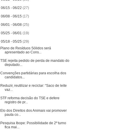
►
06/15 - 06/22
(27)
►
06/08 - 06/15
(17)
►
06/01 - 06/08
(25)
►
05/25 - 06/01
(19)
▼
05/18 - 05/25
(29)
Plano de Resíduos Sólidos será
apresentado ao Cons...
TSE rejeita pedido de perda de mandato do
deputado...
Convenções partidárias para escolha dos
candidatos...
Reduzir, reutilizar e reciclar: “Saco de leite
vaz...
STF reforma decisão do TSE e defere
registro de pr...
Elo dos Direitos dos Animais vai promover
pauta co...
Pesquisa Ibope: Possibilidade de 2º turno
fica mai...