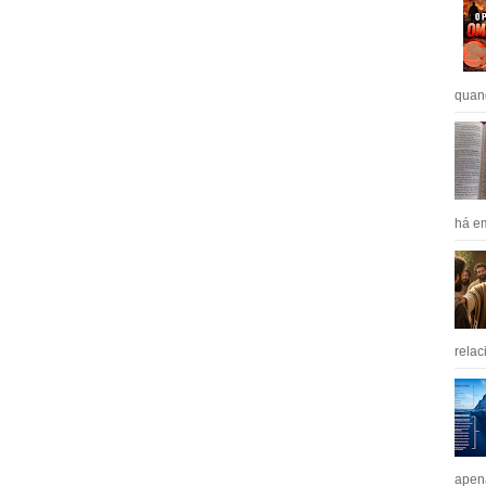
quan
há em
relac
apen