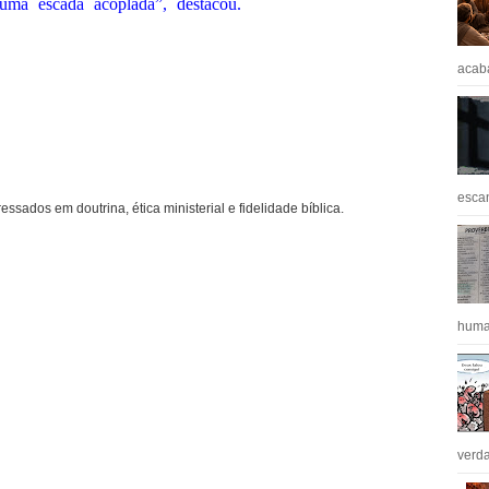
uma escada acoplada”, destacou.
acaba
escan
ressados em doutrina, ética ministerial e fidelidade bíblica.
huma
verda