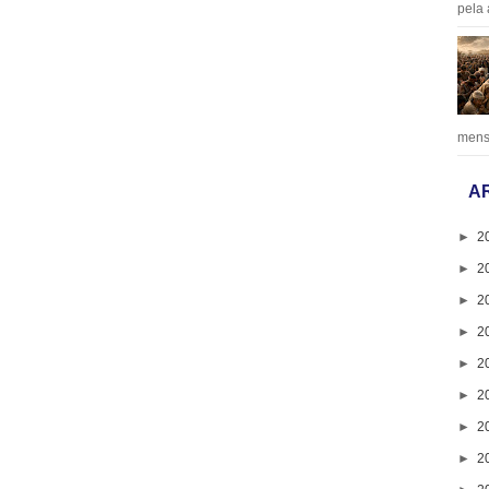
pela 
mens
A
►
2
►
2
►
2
►
2
►
2
►
2
►
2
►
2