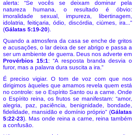
alerta: “Se vocês se deixam dominar pela
natureza humana, o resultado é óbvio:
imoralidade sexual, impureza, libertinagem,
idolatria, feitiçaria, ódio, discórdia, ciúmes, ira...”
(
Gálatas 5:19-20
).
Quando a atmosfera da casa se enche de gritos
e acusações, o lar deixa de ser abrigo e passa a
ser um ambiente de guerra. Deus nos adverte em
Provérbios 15:1
: “A resposta branda desvia o
furor, mas a palavra dura suscita a ira.”
É preciso vigiar. O tom de voz com que nos
dirigimos àqueles que amamos revela quem está
no controle: se o Espírito Santo ou a carne. Onde
o Espírito reina, os frutos se manifestam: “amor,
alegria, paz, paciência, benignidade, bondade,
fidelidade, mansidão e domínio próprio” (
Gálatas
5:22-23
). Mas onde reina a carne, reina também
a confusão.