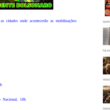
 as cidades onde acontecerão as mobilizações:
quan
há em
relac
6h
o Nacional, 10h
mens