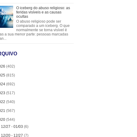
O iceberg do abuso religioso: as
feridas visíveis e as causas
ocultas
O abuso religioso pode ser
comparado a um iceberg. O que
normalmente se torna visível é
as a sua menor parte: pessoas marcadas
an...
RQUIVO
026
(402)
025
(815)
024
(692)
023
(517)
022
(540)
021
(567)
020
(544)
►
12/27 - 01/03
(6)
►
12/20 - 12/27
(7)