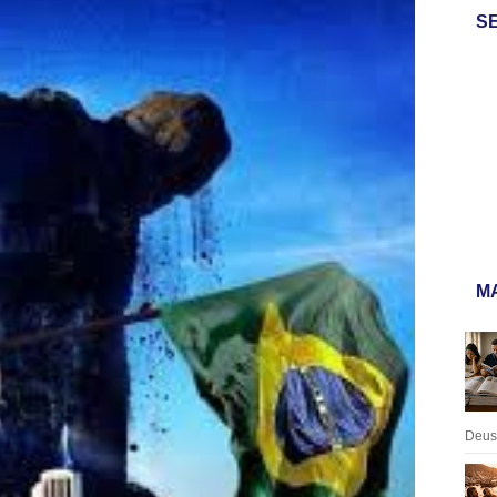
S
MA
Deus: