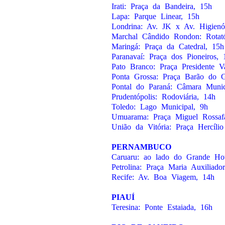
Irati: Praça da Bandeira, 15h
Lapa: Parque Linear, 15h
Londrina: Av. JK x Av. Higienó
Marchal Cândido Rondon: Rotat
Maringá: Praça da Catedral, 15h
Paranavaí: Praça dos Pioneiros, 
Pato Branco: Praça Presidente V
Ponta Grossa: Praça Barão do 
Pontal do Paraná: Câmara Munic
Prudentópolis: Rodoviária, 14h
Toledo: Lago Municipal, 9h
Umuarama: Praça Miguel Rossaf
União da Vitória: Praça Hercíli
PERNAMBUCO
Caruaru: ao lado do Grande Hot
Petrolina: Praça Maria Auxiliado
Recife: Av. Boa Viagem, 14h
PIAUÍ
Teresina: Ponte Estaiada, 16h