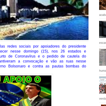
acaba
escan
las redes sociais por apoiadores do presidente
tecer nesse domingo (15), nos 26 estados e
 surto de Coronavírus e o pedido de cautela do
 mantiveram a convocação e vão as ruas nesse
rno Bolsonaro e contra as pautas bombas do
huma
verda