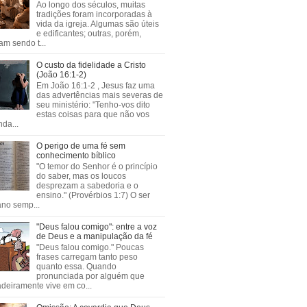
Ao longo dos séculos, muitas
tradições foram incorporadas à
vida da igreja. Algumas são úteis
e edificantes; outras, porém,
m sendo t...
O custo da fidelidade a Cristo
(João 16:1-2)
Em João 16:1-2 , Jesus faz uma
das advertências mais severas de
seu ministério: "Tenho-vos dito
estas coisas para que não vos
da...
O perigo de uma fé sem
conhecimento bíblico
"O temor do Senhor é o princípio
do saber, mas os loucos
desprezam a sabedoria e o
ensino." (Provérbios 1:7) O ser
no semp...
"Deus falou comigo": entre a voz
de Deus e a manipulação da fé
"Deus falou comigo." Poucas
frases carregam tanto peso
quanto essa. Quando
pronunciada por alguém que
deiramente vive em co...