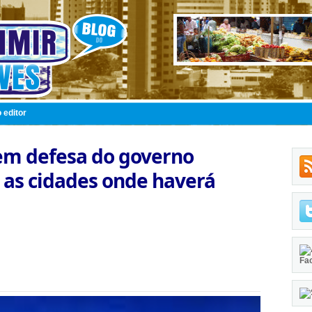
 editor
s em defesa do governo
a as cidades onde haverá
Fa