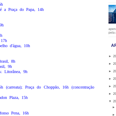
5h
té a Praça do Papa, 14h
9h
apen
pela 
5h
 17h
A
elho d'água, 10h
►
2
rasil, 8h
►
2
sil, 9h
►
2
. Litorânea, 9h
►
2
►
2
5h (carreata); Praça do Choppão, 16h (concentração
►
2
ndon Plaza, 15h
▼
2
fonso Pena, 16h