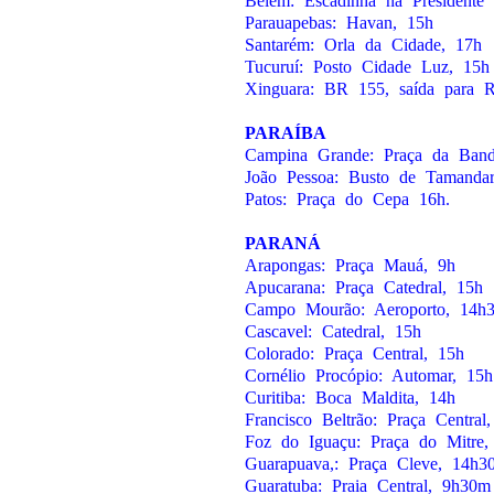
Belém: Escadinha na Presidente 
Parauapebas: Havan, 15h
Santarém: Orla da Cidade, 17h
Tucuruí: Posto Cidade Luz, 15h
Xinguara: BR 155, saída para 
PARAÍBA
Campina Grande: Praça da Band
João Pessoa: Busto de Tamandar
Patos: Praça do Cepa 16h.
PARANÁ
Arapongas: Praça Mauá, 9h
Apucarana: Praça Catedral, 15h
Campo Mourão: Aeroporto, 14h
Cascavel: Catedral, 15h
Colorado: Praça Central, 15h
Cornélio Procópio: Automar, 15h
Curitiba: Boca Maldita, 14h
Francisco Beltrão: Praça Central
Foz do Iguaçu: Praça do Mitre,
Guarapuava,: Praça Cleve, 14h3
Guaratuba: Praia Central, 9h30m