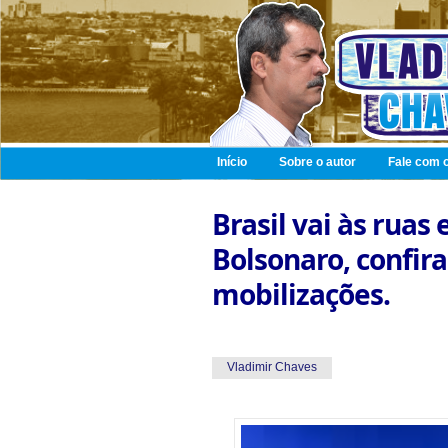
Início
Sobre o autor
Fale com o
Brasil vai às rua
Bolsonaro, confir
mobilizações.
Vladimir Chaves