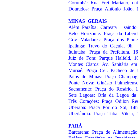
Corumbá: Rua Frei Mariano, en
Dourados: Praça Antônio João, 
MINAS GERAIS
Além Paraíba: Carreata - saindo
Belo Horizonte: Praça da Liberd
Gov. Valadares: Praça dos Pione
Ipatinga: Trevo do Caçula, 9h
Ituiutaba: Praça da Prefeitura, 1
Juiz de Fora: Parque Halfeld, 1
Montes Claros: Av. Sanitária em
Muriaé: Praça Cel. Pacheco de 
Patos de Minas: Praça Champag
Ponte Nova: Ginásio Palmeirens
Sacramento: Praça do Rosário, 
Sete Lagoas: Orla da Lagoa da
Três Corações: Praça Odilon Re
Uberaba: Praça Por do Sol, 14h
Uberlândia: Praça Tubal Vilela, 
PARÁ
Barcarena: Praça de Alimentaçã