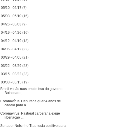
►
05/10 - 05/17
(7)
►
05/03 - 05/10
(16)
►
04/26 - 05/03
(9)
►
04/19 - 04/26
(16)
►
04/12 - 04/19
(18)
►
04/05 - 04/12
(22)
►
03/29 - 04/05
(21)
►
03/22 - 03/29
(23)
►
03/15 - 03/22
(23)
▼
03/08 - 03/15
(19)
Brasil vai às ruas em defesa do governo
Bolsonaro,...
Coronavírus: Deputada quer 4 anos de
cadeia para o...
Coronavírus: Pastoral carcerária exige
libertação ...
Senador Nelsinho Trad testa positivo para