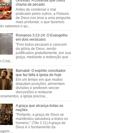
Omissão: A covardia que Deus
chama de pecado
Antes de condenar o mal
praticado pelos outros, a Palavra
de Deus nos leva a uma pergunta
mais profunda: o que fazemos
do sabemos o qu...
Romanos 3:23-24: O Evangelho
em dois versículos
"Pois todos pecaram e carecem
da glória de Deus, sendo
justificados gratuitamente, por sua
graça, mediante a redenção que
 Crist...
Barnabé: O espírito conciliador
que faz falta à igreja de hoje
Em um tempo em que muitos
disputam posições, alimentam
divisões e preferem vencer
discussões a restaurar
ionamentos, a Igreja precisa...
A graça que alcança todas as
nações
"Portanto, a graça de Deus se
manifestou salvadora a todos os
homens." (Tito 2:11) A graça de
Deus é o fundamento da
agem ...