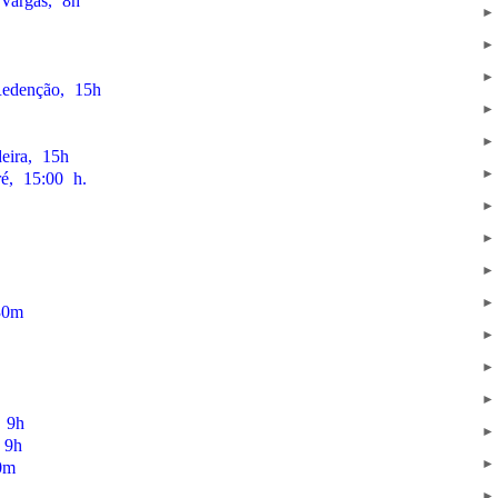
Vargas, 8h
Redenção, 15h
eira, 15h
é, 15:00 h.
30m
, 9h
 9h
0m