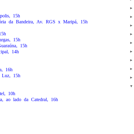
polis, 15h
ória da Bandeira, Av. RGS x Maripá, 15h
15h
argas, 15h
Guaraúna, 15h
ipal, 14h
a, 16h
o Luz, 15h
el, 10h
ra, ao lado da Catedral, 16h