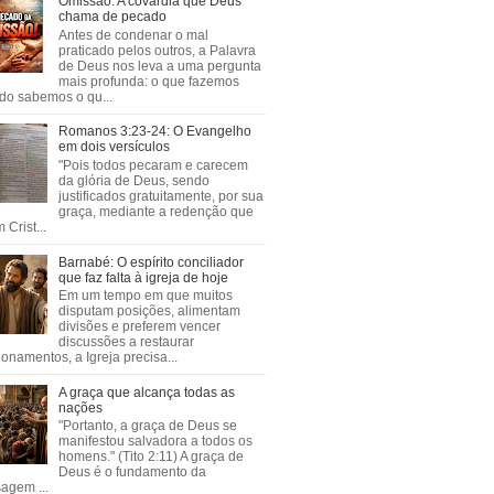
Omissão: A covardia que Deus
chama de pecado
Antes de condenar o mal
praticado pelos outros, a Palavra
de Deus nos leva a uma pergunta
mais profunda: o que fazemos
do sabemos o qu...
Romanos 3:23-24: O Evangelho
em dois versículos
"Pois todos pecaram e carecem
da glória de Deus, sendo
justificados gratuitamente, por sua
graça, mediante a redenção que
 Crist...
Barnabé: O espírito conciliador
que faz falta à igreja de hoje
Em um tempo em que muitos
disputam posições, alimentam
divisões e preferem vencer
discussões a restaurar
ionamentos, a Igreja precisa...
A graça que alcança todas as
nações
"Portanto, a graça de Deus se
manifestou salvadora a todos os
homens." (Tito 2:11) A graça de
Deus é o fundamento da
agem ...