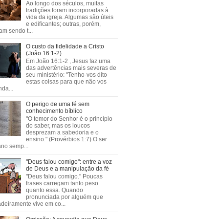
Ao longo dos séculos, muitas
tradições foram incorporadas à
vida da igreja. Algumas são úteis
e edificantes; outras, porém,
m sendo t...
O custo da fidelidade a Cristo
(João 16:1-2)
Em João 16:1-2 , Jesus faz uma
das advertências mais severas de
seu ministério: "Tenho-vos dito
estas coisas para que não vos
da...
O perigo de uma fé sem
conhecimento bíblico
"O temor do Senhor é o princípio
do saber, mas os loucos
desprezam a sabedoria e o
ensino." (Provérbios 1:7) O ser
no semp...
"Deus falou comigo": entre a voz
de Deus e a manipulação da fé
"Deus falou comigo." Poucas
frases carregam tanto peso
quanto essa. Quando
pronunciada por alguém que
deiramente vive em co...