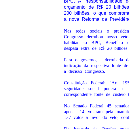
BPC. A irresponsabilidade 
orçamento de R$ 20 bilhõe
200 bilhões, o que comprom
a nova Reforma da Previdênc
Nas redes sociais o presiden
Congresso derrubou nosso ve
habilitar ao BPC, Benefício
despesa extra de R$ 20 bilhões
Para o governo, a derrubada do
indicação da respectiva fonte de
a decisão Congresso.
Constituição Federal: "Art. 
seguridade social poderá
correspondente fonte de custeio t
No Senado Federal 45 senador
apenas 14 votaram pela manu
137 votos a favor do veto, cont
Da bancada da Paraíba apen