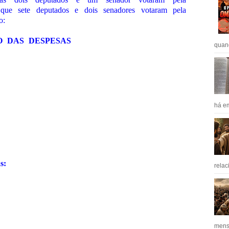
que sete deputados e dois senadores votaram pela
o:
 DAS DESPESAS
quan
há em
s:
relac
mens