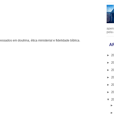
apen
pela 
ressados em doutrina, ética ministerial e fidelidade bíblica.
A
►
2
►
2
►
2
►
2
►
2
►
2
▼
2