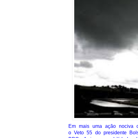
Em mais uma ação nociva co
o Veto 55 do presidente Bol