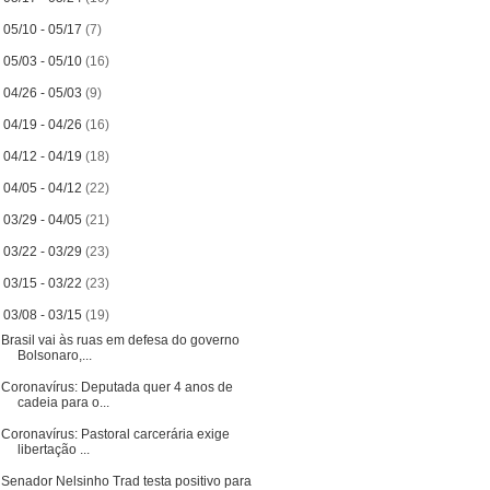
►
05/10 - 05/17
(7)
►
05/03 - 05/10
(16)
►
04/26 - 05/03
(9)
►
04/19 - 04/26
(16)
►
04/12 - 04/19
(18)
►
04/05 - 04/12
(22)
►
03/29 - 04/05
(21)
►
03/22 - 03/29
(23)
►
03/15 - 03/22
(23)
▼
03/08 - 03/15
(19)
Brasil vai às ruas em defesa do governo
Bolsonaro,...
Coronavírus: Deputada quer 4 anos de
cadeia para o...
Coronavírus: Pastoral carcerária exige
libertação ...
Senador Nelsinho Trad testa positivo para