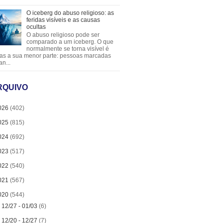
O iceberg do abuso religioso: as
feridas visíveis e as causas
ocultas
O abuso religioso pode ser
comparado a um iceberg. O que
normalmente se torna visível é
as a sua menor parte: pessoas marcadas
an...
RQUIVO
026
(402)
025
(815)
024
(692)
023
(517)
022
(540)
021
(567)
020
(544)
►
12/27 - 01/03
(6)
►
12/20 - 12/27
(7)