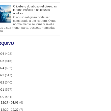
O iceberg do abuso religioso: as
feridas visíveis e as causas
ocultas
O abuso religioso pode ser
comparado a um iceberg. O que
normalmente se torna visível é
as a sua menor parte: pessoas marcadas
an...
RQUIVO
026
(402)
025
(815)
024
(692)
023
(517)
022
(540)
021
(567)
020
(544)
►
12/27 - 01/03
(6)
►
12/20 - 12/27
(7)