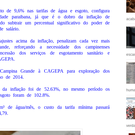
o de 9,6% nas tarifas de água e esgoto, configura
edade paraibana, já que é o dobro da inflação de
acaba
o subtrair um percentual significativo do poder de
 salário.
ajustes acima da inflação, penalizam cada vez mais
de, reforçando a necessidade dos campinenses
ncessão dos serviços de esgotamento sanitário e
escan
CAGEPA.
e Campina Grande à CAGEPA para exploração dos
no de 2014.
 da inflação foi de 52.63%, no mesmo período os
huma
 esgoto foram de 102.8%.
³ de água/mês, o custo da tarifa mínima passará
,79.
verda