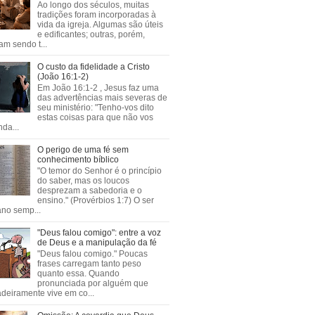
Ao longo dos séculos, muitas
tradições foram incorporadas à
vida da igreja. Algumas são úteis
e edificantes; outras, porém,
m sendo t...
O custo da fidelidade a Cristo
(João 16:1-2)
Em João 16:1-2 , Jesus faz uma
das advertências mais severas de
seu ministério: "Tenho-vos dito
estas coisas para que não vos
da...
O perigo de uma fé sem
conhecimento bíblico
"O temor do Senhor é o princípio
do saber, mas os loucos
desprezam a sabedoria e o
ensino." (Provérbios 1:7) O ser
no semp...
"Deus falou comigo": entre a voz
de Deus e a manipulação da fé
"Deus falou comigo." Poucas
frases carregam tanto peso
quanto essa. Quando
pronunciada por alguém que
deiramente vive em co...