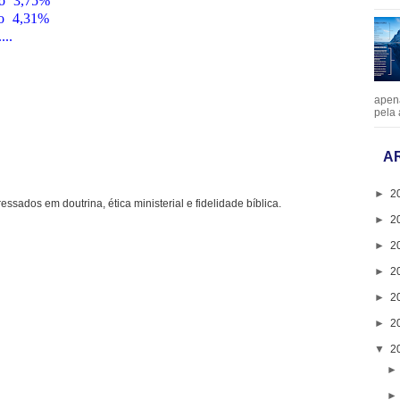
ão 3,75%
ção 4,31%
...
apen
pela 
A
►
2
ressados em doutrina, ética ministerial e fidelidade bíblica.
►
2
►
2
►
2
►
2
►
2
▼
2