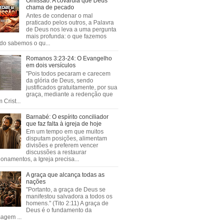
Omissão: A covardia que Deus
chama de pecado
Antes de condenar o mal
praticado pelos outros, a Palavra
de Deus nos leva a uma pergunta
mais profunda: o que fazemos
do sabemos o qu...
Romanos 3:23-24: O Evangelho
em dois versículos
"Pois todos pecaram e carecem
da glória de Deus, sendo
justificados gratuitamente, por sua
graça, mediante a redenção que
 Crist...
Barnabé: O espírito conciliador
que faz falta à igreja de hoje
Em um tempo em que muitos
disputam posições, alimentam
divisões e preferem vencer
discussões a restaurar
ionamentos, a Igreja precisa...
A graça que alcança todas as
nações
"Portanto, a graça de Deus se
manifestou salvadora a todos os
homens." (Tito 2:11) A graça de
Deus é o fundamento da
agem ...