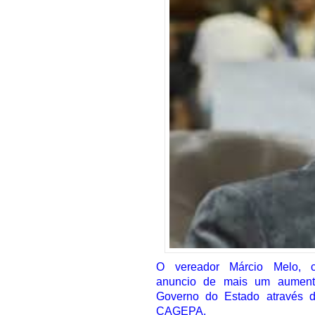
O vereador Márcio Melo, cr
anuncio de mais um aumento
Governo do Estado através 
CAGEPA.