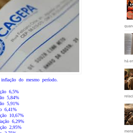
quan
há em
a inflação do mesmo período.
ação 6,5%
relac
ção 5,84%
ção 5,91%
ão 6,41%
ação 10,67%
flação 6,29%
ação 2,95%
mens