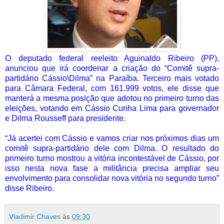
O deputado federal reeleito Aguinaldo Ribeiro (PP),
anunciou que irá coordenar a criação do “Comitê supra-
partidário Cássio\Dilma” na Paraíba. Terceiro mais votado
para Câmara Federal, com
161.999
votos, ele disse que
manterá a mesma posição que adotou no primeiro turno das
eleições, votando em Cássio Cunha Lima para governador
e Dilma Rousseff para presidente.
“Já acertei com Cássio e vamos criar nos próximos dias um
comitê supra-partidário dele com Dilma. O resultado do
primeiro turno mostrou a vitória incontestável de Cássio, por
isso nesta nova fase a militância precisa ampliar seu
envolvimento para consolidar nova vitória no segundo turno”
disse Ribeiro.
Vladimir Chaves
às
09:30