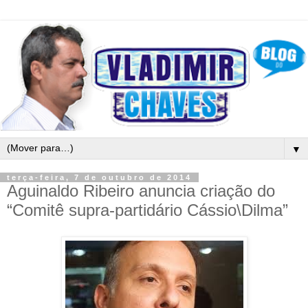
▼
terça-feira, 7 de outubro de 2014
Aguinaldo Ribeiro anuncia criação do
“Comitê supra-partidário Cássio\Dilma”