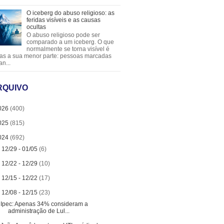
O iceberg do abuso religioso: as
feridas visíveis e as causas
ocultas
O abuso religioso pode ser
comparado a um iceberg. O que
normalmente se torna visível é
as a sua menor parte: pessoas marcadas
an...
RQUIVO
026
(400)
025
(815)
024
(692)
►
12/29 - 01/05
(6)
►
12/22 - 12/29
(10)
►
12/15 - 12/22
(17)
▼
12/08 - 12/15
(23)
Ipec: Apenas 34% consideram a
administração de Lul...