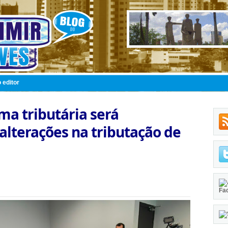
 editor
ma tributária será
lterações na tributação de
Fa