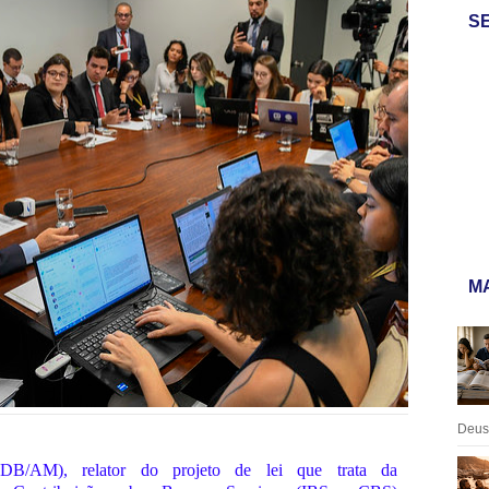
S
MA
Deus:
B/AM), relator do projeto de lei que trata da