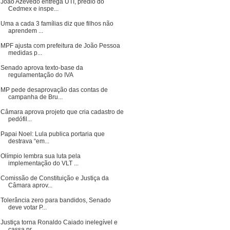
João Azevêdo entrega UTI, prédio do
Cedmex e inspe...
Uma a cada 3 famílias diz que filhos não
aprendem ...
MPF ajusta com prefeitura de João Pessoa
medidas p...
Senado aprova texto-base da
regulamentação do IVA
MP pede desaprovação das contas de
campanha de Bru...
Câmara aprova projeto que cria cadastro de
pedófil...
Papai Noel: Lula publica portaria que
destrava “em...
Olímpio lembra sua luta pela
implementação do VLT ...
Comissão de Constituição e Justiça da
Câmara aprov...
Tolerância zero para bandidos, Senado
deve votar P...
Justiça torna Ronaldo Caiado inelegível e
cassa pr...