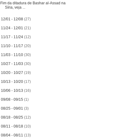
Fim da ditadura de Bashar al-Assad na
Síria, veja ...
►
12/01 - 12/08
(27)
►
11/24 - 12/01
(21)
►
11/17 - 11/24
(12)
►
11/10 - 11/17
(20)
►
11/03 - 11/10
(30)
►
10/27 - 11/03
(30)
►
10/20 - 10/27
(19)
►
10/13 - 10/20
(17)
►
10/06 - 10/13
(16)
►
09/08 - 09/15
(1)
►
08/25 - 09/01
(3)
►
08/18 - 08/25
(12)
►
08/11 - 08/18
(10)
►
08/04 - 08/11
(13)