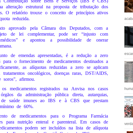
a Contribuição sobre Bens e Serviços (IBS e CBS)
a alteração estrutural na proposta de tributação dos
. O relatório trouxe o conceito de princípios ativos
quota reduzida.
acaba
exto aprovado pela Câmara dos Deputados, com a
jeto de lei complementar, pode ser “injusto com
 médicos” e apontou a possibilidade de onerar
umana.
escan
junto de emendas apresentadas, é a redução a zero
 para o fornecimento de medicamentos destinados a
ificamente, as alíquotas reduzidas a zero se aplicam
a tratamentos oncológicos, doenças raras, DST/AIDS,
e soros”, afirmou.
os medicamentos registrados na Anvisa nos casos
huma
gãos da administração pública direta, autarquias,
des de saúde imunes ao IBS e à CBS que prestam
 mínimo de 60%.
mento de medicamentos para o Programa Farmácia
s para nutrição enteral e parenteral. Em casos de
verda
dicamentos podem ser incluídos na lista de alíquota