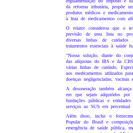
regulamentação do Imposto e d
da reforma tributária, propõe um
produtos médicos e medicamentos
à lista de medicamentos com alí
O relator considerou que o t
previsão de uma lista no pro
diversas linhas de cuidados
tratamentos essenciais à saúde h
“Nossa solução, diante do con
das alíquotas do IBS e da CBS
várias linhas de cuidado. Espec
aos medicamentos utilizados par
doenças negligenciadas, vacinas 
A desoneração também alcança 
em que sejam adquiridos por ór
fundações públicas e entida
serviços ao SUS em percentual
Além disso, inclui o forneci
Popular do Brasil e composiçõe
emergência de saúde pública, me