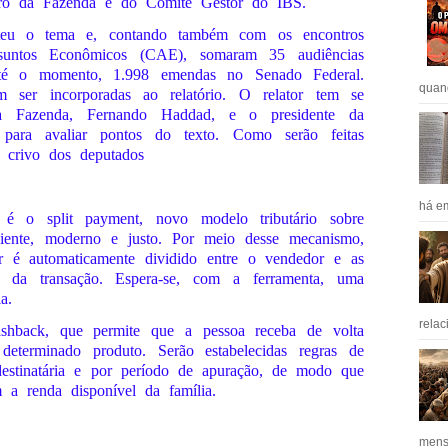
tro da Fazenda e do Comitê Gestor do IBS.
eu o tema e, contando também com os encontros
suntos Econômicos (CAE), somaram 35 audiências
 até o momento, 1.998 emendas no Senado Federal.
quan
ser incorporadas ao relatório. O relator tem se
a Fazenda, Fernando Haddad, e o presidente da
para avaliar pontos do texto. Como serão feitas
ao crivo dos deputados
há em
é o split payment, novo modelo tributário sobre
iente, moderno e justo. Por meio desse mecanismo,
 é automaticamente dividido entre o vendedor e as
o da transação. Espera-se, com a ferramenta, uma
a.
relac
shback, que permite que a pessoa receba de volta
eterminado produto. Serão estabelecidas regras de
destinatária e por período de apuração, de modo que
 a renda disponível da família.
mens