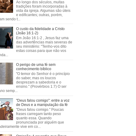
Ao longo dos séculos, muitas
tradições foram incorporadas à
vida da igreja. Algumas são úteis
e edificantes; outras, porém,
m sendo t...
O custo da fidelidade a Cristo
(João 16:1-2)
Em João 16:1-2 , Jesus faz uma
das advertências mais severas de
seu ministério: "Tenho-vos dito
estas coisas para que não vos
da...
O perigo de uma fé sem
conhecimento bíblico
"O temor do Senhor é o princípio
do saber, mas os loucos
desprezam a sabedoria e o
ensino." (Provérbios 1:7) O ser
no semp...
"Deus falou comigo": entre a voz
de Deus e a manipulação da fé
"Deus falou comigo." Poucas
frases carregam tanto peso
quanto essa. Quando
pronunciada por alguém que
deiramente vive em co...