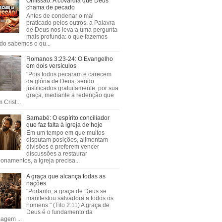
Omissão: A covardia que Deus
chama de pecado
Antes de condenar o mal
praticado pelos outros, a Palavra
de Deus nos leva a uma pergunta
mais profunda: o que fazemos
do sabemos o qu...
Romanos 3:23-24: O Evangelho
em dois versículos
"Pois todos pecaram e carecem
da glória de Deus, sendo
justificados gratuitamente, por sua
graça, mediante a redenção que
 Crist...
Barnabé: O espírito conciliador
que faz falta à igreja de hoje
Em um tempo em que muitos
disputam posições, alimentam
divisões e preferem vencer
discussões a restaurar
ionamentos, a Igreja precisa...
A graça que alcança todas as
nações
"Portanto, a graça de Deus se
manifestou salvadora a todos os
homens." (Tito 2:11) A graça de
Deus é o fundamento da
agem ...