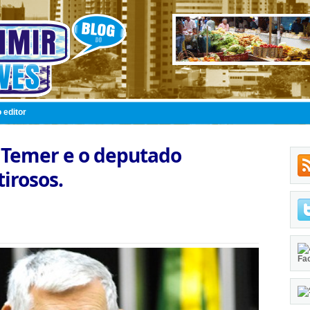
 editor
 Temer e o deputado
irosos.
Fa