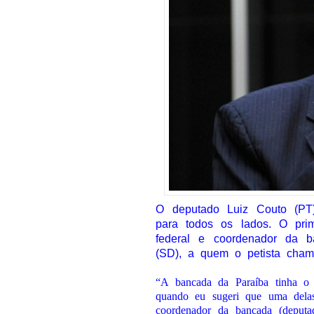
O deputado Luiz Couto (PT)
para todos os lados. O prim
federal e coordenador da b
(SD), a quem o petista cham
“A bancada da Paraíba tinha o d
quando eu sugeri que uma delas
coordenador da bancada (deputa