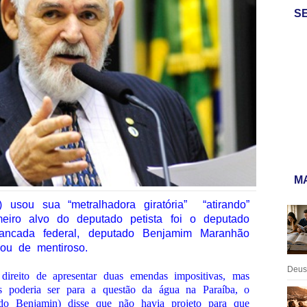
S
MA
 usou sua “metralhadora giratória”
“atirando”
eiro alvo do deputado petista foi o deputado
ancada federal, deputado Benjamim Maranhão
ou de mentiroso.
Deus:
ireito de apresentar duas emendas impositivas, mas
 poderia ser para a questão da água na Paraíba, o
do Benjamin) disse que não havia projeto para que