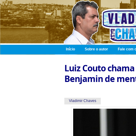
Início
Sobre o autor
Fale com o
Luiz Couto chama
Benjamin de ment
Vladimir Chaves