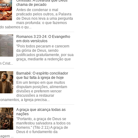
Omissão: A covardia que Deus
chama de pecado
Antes de condenar o mal
praticado pelos outros, a Palavra
de Deus nos leva a uma pergunta
mais profunda: o que fazemos
do sabemos o qu...
Romanos 3:23-24: O Evangelho
em dois versículos
"Pois todos pecaram e carecem
da glória de Deus, sendo
justificados gratuitamente, por sua
graça, mediante a redenção que
 Crist...
Barnabé: O espírito conciliador
que faz falta à igreja de hoje
Em um tempo em que muitos
disputam posições, alimentam
divisões e preferem vencer
discussões a restaurar
ionamentos, a Igreja precisa...
A graça que alcança todas as
nações
"Portanto, a graça de Deus se
manifestou salvadora a todos os
homens." (Tito 2:11) A graça de
Deus é o fundamento da
agem ...