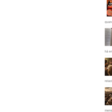
quan
há em
relac
mens