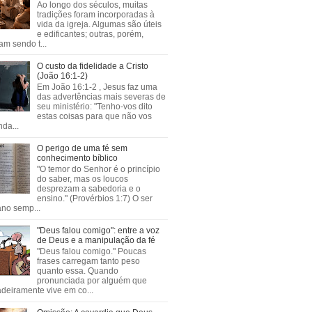
Ao longo dos séculos, muitas
tradições foram incorporadas à
vida da igreja. Algumas são úteis
e edificantes; outras, porém,
m sendo t...
O custo da fidelidade a Cristo
(João 16:1-2)
Em João 16:1-2 , Jesus faz uma
das advertências mais severas de
seu ministério: "Tenho-vos dito
estas coisas para que não vos
da...
O perigo de uma fé sem
conhecimento bíblico
"O temor do Senhor é o princípio
do saber, mas os loucos
desprezam a sabedoria e o
ensino." (Provérbios 1:7) O ser
no semp...
"Deus falou comigo": entre a voz
de Deus e a manipulação da fé
"Deus falou comigo." Poucas
frases carregam tanto peso
quanto essa. Quando
pronunciada por alguém que
deiramente vive em co...