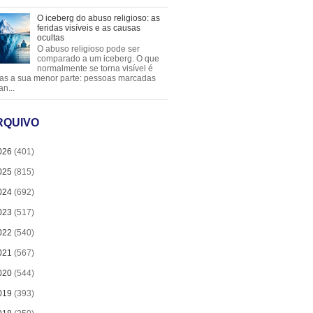
O iceberg do abuso religioso: as
feridas visíveis e as causas
ocultas
O abuso religioso pode ser
comparado a um iceberg. O que
normalmente se torna visível é
as a sua menor parte: pessoas marcadas
an...
RQUIVO
026
(401)
025
(815)
024
(692)
023
(517)
022
(540)
021
(567)
020
(544)
019
(393)