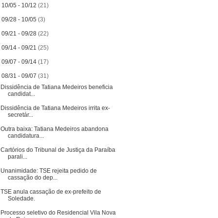
►
10/05 - 10/12
(21)
►
09/28 - 10/05
(3)
►
09/21 - 09/28
(22)
►
09/14 - 09/21
(25)
►
09/07 - 09/14
(17)
▼
08/31 - 09/07
(31)
Dissidência de Tatiana Medeiros beneficia
candidat...
Dissidência de Tatiana Medeiros irrita ex-
secretár...
Outra baixa: Tatiana Medeiros abandona
candidatura...
Cartórios do Tribunal de Justiça da Paraíba
parali...
Unanimidade: TSE rejeita pedido de
cassação do dep...
TSE anula cassação de ex-prefeito de
Soledade.
Processo seletivo do Residencial Vila Nova