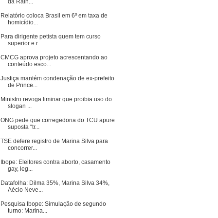
da Rain...
Relatório coloca Brasil em 6º em taxa de
homicídio...
Para dirigente petista quem tem curso
superior e r...
CMCG aprova projeto acrescentando ao
conteúdo esco...
Justiça mantém condenação de ex-prefeito
de Prince...
Ministro revoga liminar que proibia uso do
slogan ...
ONG pede que corregedoria do TCU apure
suposta “tr...
TSE defere registro de Marina Silva para
concorrer...
Ibope: Eleitores contra aborto, casamento
gay, leg...
Datafolha: Dilma 35%, Marina Silva 34%,
Aécio Neve...
Pesquisa Ibope: Simulação de segundo
turno: Marina...