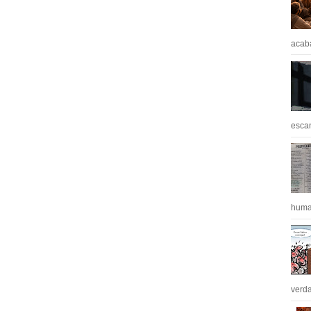
acaba
escan
huma
verda