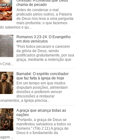
Omissão: A covardia que Deus
chama de pecado
Antes de condenar o mal
praticado pelos outros, a Palavra
de Deus nos leva a uma pergunta
mais profunda: o que fazemos
do sabemos o qu...
Romanos 3:23-24: O Evangelho
em dois versículos
"Pois todos pecaram e carecem
da glória de Deus, sendo
justificados gratuitamente, por sua
graça, mediante a redenção que
 Crist...
Barnabé: O espírito conciliador
que faz falta à igreja de hoje
Em um tempo em que muitos
disputam posições, alimentam
divisões e preferem vencer
discussões a restaurar
ionamentos, a Igreja precisa...
A graça que alcança todas as
nações
"Portanto, a graça de Deus se
manifestou salvadora a todos os
homens." (Tito 2:11) A graça de
Deus é o fundamento da
agem ...