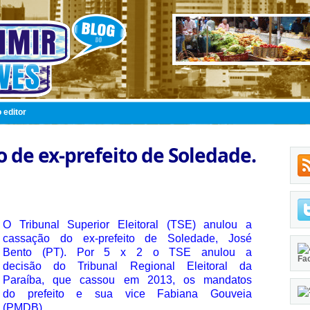
 editor
o de ex-prefeito de Soledade.
O Tribunal Superior Eleitoral (TSE) anulou a
cassação do ex-prefeito de Soledade, José
Bento (PT). Por 5 x 2 o TSE anulou a
Fa
decisão do Tribunal Regional Eleitoral da
Paraíba, que cassou em 2013, os mandatos
do prefeito e sua vice Fabiana Gouveia
(PMDB).