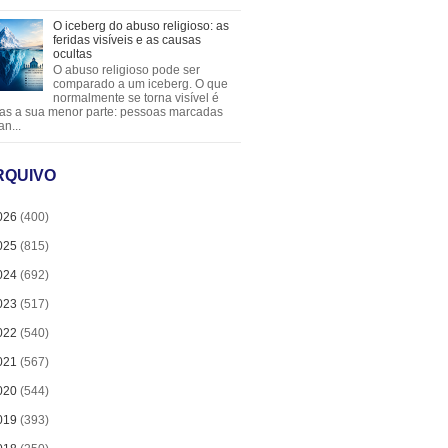
O iceberg do abuso religioso: as
feridas visíveis e as causas
ocultas
O abuso religioso pode ser
comparado a um iceberg. O que
normalmente se torna visível é
as a sua menor parte: pessoas marcadas
an...
RQUIVO
026
(400)
025
(815)
024
(692)
023
(517)
022
(540)
021
(567)
020
(544)
019
(393)