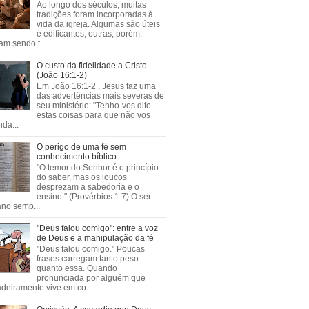
Ao longo dos séculos, muitas
tradições foram incorporadas à
vida da igreja. Algumas são úteis
e edificantes; outras, porém,
m sendo t...
O custo da fidelidade a Cristo
(João 16:1-2)
Em João 16:1-2 , Jesus faz uma
das advertências mais severas de
seu ministério: "Tenho-vos dito
estas coisas para que não vos
da...
O perigo de uma fé sem
conhecimento bíblico
"O temor do Senhor é o princípio
do saber, mas os loucos
desprezam a sabedoria e o
ensino." (Provérbios 1:7) O ser
no semp...
"Deus falou comigo": entre a voz
de Deus e a manipulação da fé
"Deus falou comigo." Poucas
frases carregam tanto peso
quanto essa. Quando
pronunciada por alguém que
deiramente vive em co...