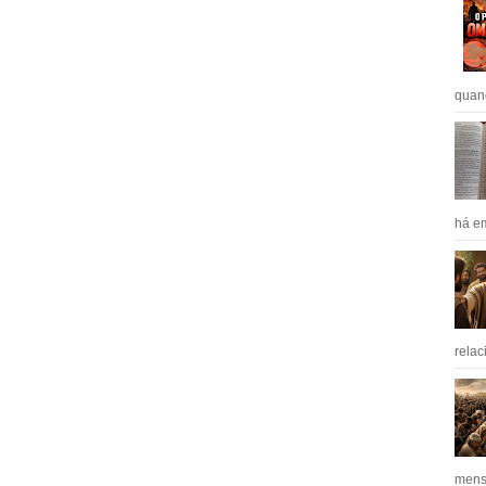
quan
há em
relac
mens