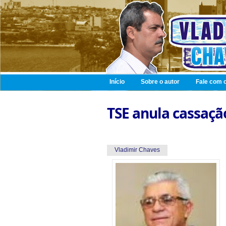
Início
Sobre o autor
Fale com o
TSE anula cassaçã
Vladimir Chaves