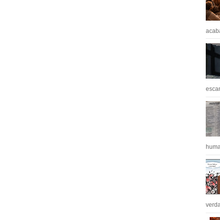
acaba
escan
huma
verda