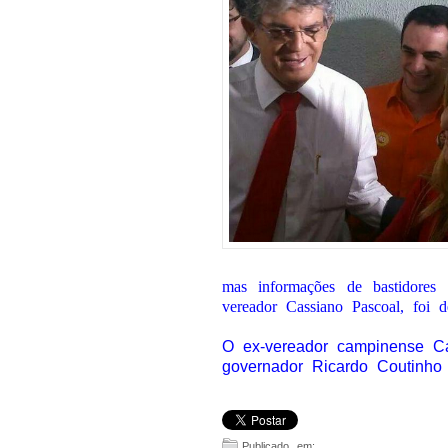
mas informações de bastidores
vereador Cassiano Pascoal, foi de
O ex-vereador campinense Ca
governador Ricardo Coutinh
Publicado em: