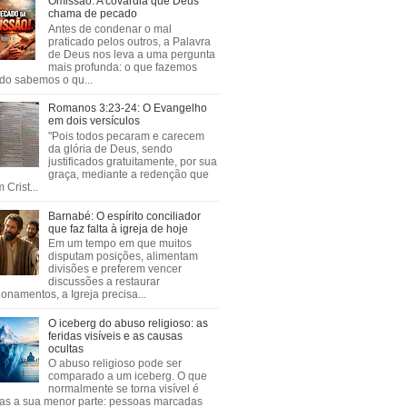
Omissão: A covardia que Deus
chama de pecado
Antes de condenar o mal
praticado pelos outros, a Palavra
de Deus nos leva a uma pergunta
mais profunda: o que fazemos
do sabemos o qu...
Romanos 3:23-24: O Evangelho
em dois versículos
"Pois todos pecaram e carecem
da glória de Deus, sendo
justificados gratuitamente, por sua
graça, mediante a redenção que
 Crist...
Barnabé: O espírito conciliador
que faz falta à igreja de hoje
Em um tempo em que muitos
disputam posições, alimentam
divisões e preferem vencer
discussões a restaurar
ionamentos, a Igreja precisa...
O iceberg do abuso religioso: as
feridas visíveis e as causas
ocultas
O abuso religioso pode ser
comparado a um iceberg. O que
normalmente se torna visível é
as a sua menor parte: pessoas marcadas