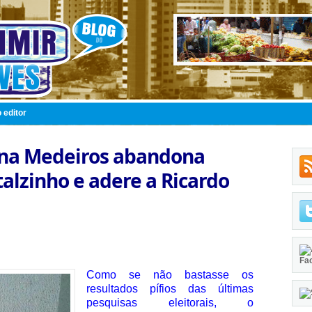
 editor
iana Medeiros abandona
talzinho e adere a Ricardo
Fa
Como se não bastasse os
resultados pífios das últimas
pesquisas eleitorais, o