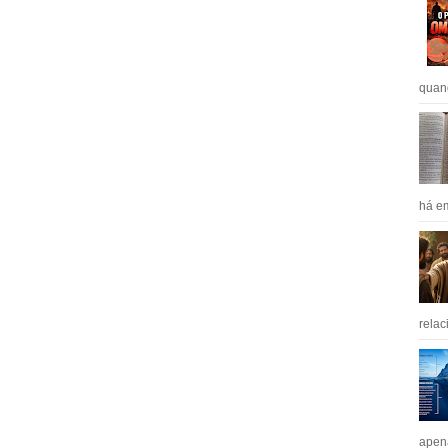
quan
há em
relac
apen