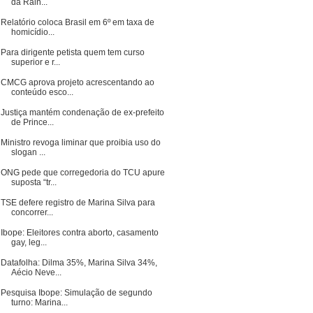
da Rain...
Relatório coloca Brasil em 6º em taxa de
homicídio...
Para dirigente petista quem tem curso
superior e r...
CMCG aprova projeto acrescentando ao
conteúdo esco...
Justiça mantém condenação de ex-prefeito
de Prince...
Ministro revoga liminar que proibia uso do
slogan ...
ONG pede que corregedoria do TCU apure
suposta “tr...
TSE defere registro de Marina Silva para
concorrer...
Ibope: Eleitores contra aborto, casamento
gay, leg...
Datafolha: Dilma 35%, Marina Silva 34%,
Aécio Neve...
Pesquisa Ibope: Simulação de segundo
turno: Marina...