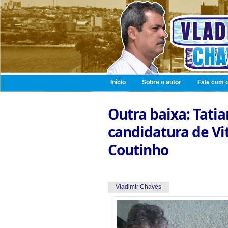
Início
Sobre o autor
Fale com o
Outra baixa: Tat
candidatura de Vi
Coutinho
Vladimir Chaves