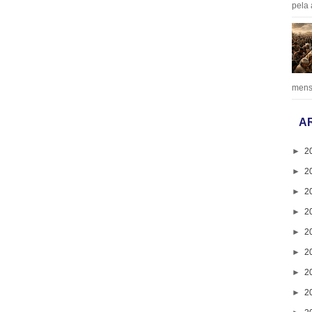
pela 
mens
A
►
2
►
2
►
2
►
2
►
2
►
2
►
2
►
2