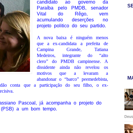
candidato ao governo da
S
Paraíba pelo PMDB, senador
Vital do Rêgo, vem
acumulando deserções no
projeto politico do seu partido.
A nova baixa é ninguém menos
que a ex-candidata a prefeita de
Campina Grande, Tatiana
Medeiros, integrante do “alto
clero” do PMDB campinense. A
dissidente ainda não revelou os
motivos que a levaram a
MA
abandonar o “barco” peemedebista,
 dão conta que a participação do seu filho, o ex-
cisiva.
ssiano Pascoal, já acompanha o projeto do
o (PSB) a um bom tempo.
Deus: