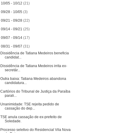
►
10/05 - 10/12
(21)
►
09/28 - 10/05
(3)
►
09/21 - 09/28
(22)
►
09/14 - 09/21
(25)
►
09/07 - 09/14
(17)
▼
08/31 - 09/07
(31)
Dissidência de Tatiana Medeiros beneficia
candidat...
Dissidência de Tatiana Medeiros irrita ex-
secretár...
Outra baixa: Tatiana Medeiros abandona
candidatura...
Cartórios do Tribunal de Justiça da Paraíba
parali...
Unanimidade: TSE rejeita pedido de
cassação do dep...
TSE anula cassação de ex-prefeito de
Soledade.
Processo seletivo do Residencial Vila Nova