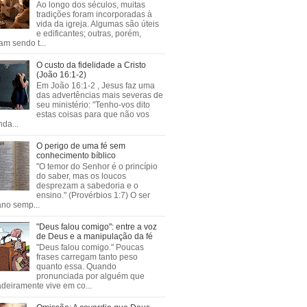
Ao longo dos séculos, muitas
tradições foram incorporadas à
vida da igreja. Algumas são úteis
e edificantes; outras, porém,
m sendo t...
O custo da fidelidade a Cristo
(João 16:1-2)
Em João 16:1-2 , Jesus faz uma
das advertências mais severas de
seu ministério: "Tenho-vos dito
estas coisas para que não vos
da...
O perigo de uma fé sem
conhecimento bíblico
"O temor do Senhor é o princípio
do saber, mas os loucos
desprezam a sabedoria e o
ensino." (Provérbios 1:7) O ser
no semp...
"Deus falou comigo": entre a voz
de Deus e a manipulação da fé
"Deus falou comigo." Poucas
frases carregam tanto peso
quanto essa. Quando
pronunciada por alguém que
deiramente vive em co...