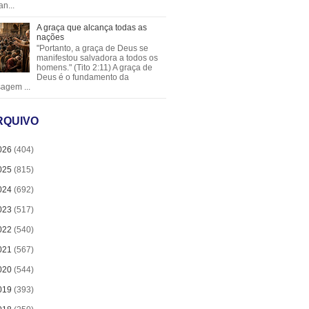
an...
A graça que alcança todas as
nações
"Portanto, a graça de Deus se
manifestou salvadora a todos os
homens." (Tito 2:11) A graça de
Deus é o fundamento da
agem ...
RQUIVO
026
(404)
025
(815)
024
(692)
023
(517)
022
(540)
021
(567)
020
(544)
019
(393)