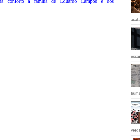
da conforto à família de Eduardo Campos e dos
acaba
escan
huma
verda