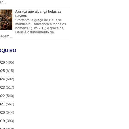
an...
A graça que alcança todas as
nações
"Portanto, a graça de Deus se
manifestou salvadora a todos os
homens." (Tito 2:11) A graça de
Deus é o fundamento da
agem ...
RQUIVO
026
(405)
025
(815)
024
(692)
023
(517)
022
(540)
021
(567)
020
(544)
019
(393)