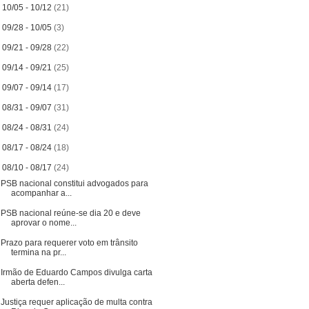
►
10/05 - 10/12
(21)
►
09/28 - 10/05
(3)
►
09/21 - 09/28
(22)
►
09/14 - 09/21
(25)
►
09/07 - 09/14
(17)
►
08/31 - 09/07
(31)
►
08/24 - 08/31
(24)
►
08/17 - 08/24
(18)
▼
08/10 - 08/17
(24)
PSB nacional constitui advogados para
acompanhar a...
PSB nacional reúne-se dia 20 e deve
aprovar o nome...
Prazo para requerer voto em trânsito
termina na pr...
Irmão de Eduardo Campos divulga carta
aberta defen...
Justiça requer aplicação de multa contra