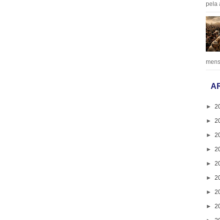
pela 
mens
A
►
2
►
2
►
2
►
2
►
2
►
2
►
2
►
2