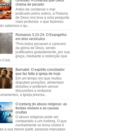
Omissão: A covardia que Deus
chama de pecado
Antes de condenar o mal
praticado pelos outros, a Palavra
de Deus nos leva a uma pergunta
mais profunda: o que fazemos
do sabemos o qu...
Romanos 3:23-24: O Evangelho
em dois versículos
"Pois todos pecaram e carecem
da glória de Deus, sendo
justificados gratuitamente, por sua
graça, mediante a redenção que
 Crist...
Barnabé: O espírito conciliador
que faz falta à igreja de hoje
Em um tempo em que muitos
disputam posições, alimentam
divisões e preferem vencer
discussões a restaurar
ionamentos, a Igreja precisa...
O iceberg do abuso religioso: as
feridas visíveis e as causas
ocultas
O abuso religioso pode ser
comparado a um iceberg. O que
normalmente se torna visível é
as a sua menor parte: pessoas marcadas