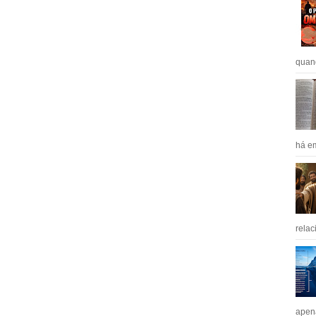
quan
há em
relac
apen