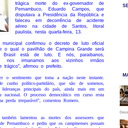
trágica morte do ex-governador de
S
Pernambuco, Eduardo Campos, que
disputava a Presidência da República e
faleceu em decorrência de acidente
aéreo na cidade de Santos, litoral
paulista, nesta quarta-feira, 13.
municipal confirmou o decreto de luto oficial
nte o qual o pavilhão de Campina Grande será
Brasil está de luto. E nós, paraibanos,
is nos irmanamos aos vizinhos irmãos
trágico”, afirmou o prefeito.
MA
er o sentimento que toma a nação neste instante.
de cunho político-partidário, que são de somenos,
ideranças principais do país, ainda mais em um
a nacional. O processo democrático em curso resta
a perda irreparável”, comentou Romero.
Deus:
 também lamentou as mortes dos assessores que
de Pernambuco e pediu que os campinenses possam