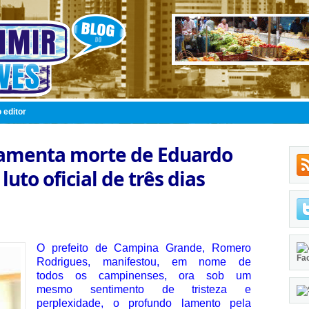
 editor
lamenta morte de Eduardo
uto oficial de três dias
O prefeito de Campina Grande, Romero
Fa
Rodrigues, manifestou, em nome de
todos os campinenses, ora sob um
mesmo sentimento de tristeza e
perplexidade, o profundo lamento pela