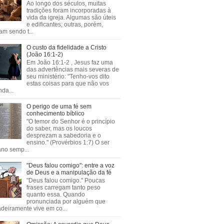
Ao longo dos séculos, muitas
tradições foram incorporadas à
vida da igreja. Algumas são úteis
e edificantes; outras, porém,
m sendo t...
O custo da fidelidade a Cristo
(João 16:1-2)
Em João 16:1-2 , Jesus faz uma
das advertências mais severas de
seu ministério: "Tenho-vos dito
estas coisas para que não vos
da...
O perigo de uma fé sem
conhecimento bíblico
"O temor do Senhor é o princípio
do saber, mas os loucos
desprezam a sabedoria e o
ensino." (Provérbios 1:7) O ser
no semp...
"Deus falou comigo": entre a voz
de Deus e a manipulação da fé
"Deus falou comigo." Poucas
frases carregam tanto peso
quanto essa. Quando
pronunciada por alguém que
deiramente vive em co...