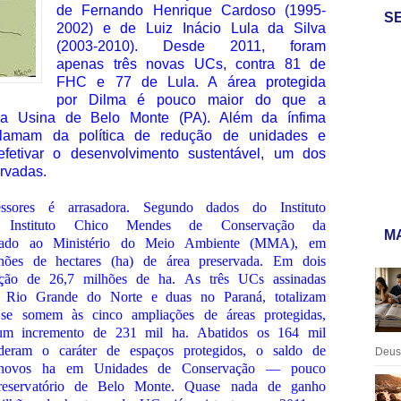
de Fernando Henrique Cardoso (1995-
S
2002) e de Luiz Inácio Lula da Silva
(2003-2010). Desde 2011, foram
apenas três novas UCs, contra 81 de
FHC e 77 de Lula. A área protegida
por Dilma é pouco maior do que a
la Usina de Belo Monte (PA). Além da ínfima
eclamam da política de redução de unidades e
efetivar o desenvolvimento sustentável, um dos
rvadas.
sores é arrasadora. Segundo dados do Instituto
 Instituto Chico Mendes de Conservação da
MA
culado ao Ministério do Meio Ambiente (MMA), em
hões de hectares (ha) de área preservada. Em dois
eção de 26,7 milhões de ha. As três UCs assinadas
Rio Grande do Norte e duas no Paraná, totalizam
se somem às cinco ampliações de áreas protegidas,
 um incremento de 231 mil ha. Abatidos os 164 mil
rderam o caráter de espaços protegidos, o saldo de
Deus:
 novos ha em Unidades de Conservação — pouco
eservatório de Belo Monte. Quase nada de ganho