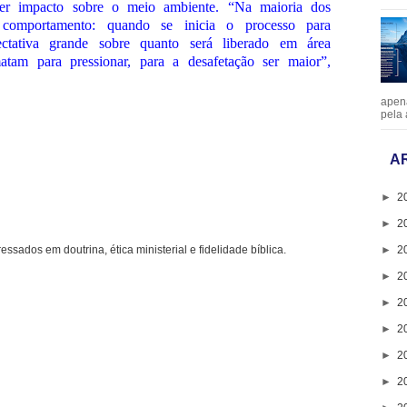
ter impacto sobre o meio ambiente. “Na maioria dos
comportamento: quando se inicia o processo para
ectativa grande sobre quanto será liberado em área
tam para pressionar, para a desafetação ser maior”,
apen
pela 
A
►
2
►
2
►
2
ressados em doutrina, ética ministerial e fidelidade bíblica.
►
2
►
2
►
2
►
2
►
2