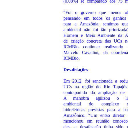
(0,08%) se comparado aos 75 mi
“Foi o governo que menos ol
pensando em todos os ganhos 
para a Amazônia, sentimos qu
ambiental não foi tão priorizada
Homem e Meio Ambiente da Am
de criação concreta das UCs n
ICMBio continuar realizando 
Marcelo Cavallini, da coorde
ICMBio.
Desafetações
Em 2012, foi sancionada a redu
UCs na região do Rio Tapaj
contrapartida da ampliação de 
A manobra agilizou o lice
ambiental do complexo d
hidrelétricas previstas para a 
Amazônico. “Um então diretor
mencionou em reunião conosco
eles, a desafetação tinha sido 