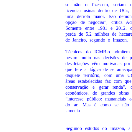
se não o fizessem, seriam o
licenciar usinas dentro de UCs,
uma derrota maior. Isso demon
opção de negociar”, critica Ad
Somente entre 1981 e 2012, 
perda de 5,2 milhões de hectar
de Janeiro, segundo o Imazon.
Técnicos do ICMBio admitem qu
pesam muito nas decisões de p
desafetações vêm motivadas por 
que fere a lógica de se antecipa
daquele território, com uma U
áreas estabelecidas faz com q
conservação e gerar renda”, 
econômicos, de grandes obras 
“interesse público: mananciais 
do ar. Mas é como se não cu
lamenta.
Segundo estudos do Imazon, a s