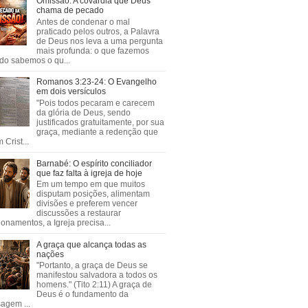
Omissão: A covardia que Deus
chama de pecado
Antes de condenar o mal
praticado pelos outros, a Palavra
de Deus nos leva a uma pergunta
mais profunda: o que fazemos
do sabemos o qu...
Romanos 3:23-24: O Evangelho
em dois versículos
"Pois todos pecaram e carecem
da glória de Deus, sendo
justificados gratuitamente, por sua
graça, mediante a redenção que
 Crist...
Barnabé: O espírito conciliador
que faz falta à igreja de hoje
Em um tempo em que muitos
disputam posições, alimentam
divisões e preferem vencer
discussões a restaurar
ionamentos, a Igreja precisa...
A graça que alcança todas as
nações
"Portanto, a graça de Deus se
manifestou salvadora a todos os
homens." (Tito 2:11) A graça de
Deus é o fundamento da
agem ...