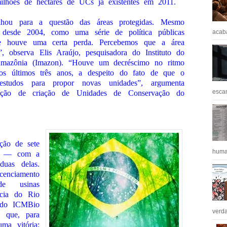
lhões de hectares de UCs já existentes em 2011.
hou para a questão das áreas protegidas. Mesmo
desde 2004, como uma série de política públicas
acaba
e houve uma certa perda. Percebemos que a área
”, observa Elis Araújo, pesquisadora do Instituto do
azônia (Imazon). “Houve um decréscimo no ritmo
os últimos três anos, a despeito do fato de que o
estudos para propor novas unidades”, argumenta
escan
nação de criação de Unidades de Conservação do
ção de sete
huma
ós — com a
duas delas.
nciamento
e usinas
bacia do Rio
 do ICMBio
verda
 que, para
uma vitória: