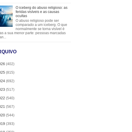
O iceberg do abuso religioso: as
feridas visíveis e as causas
ocultas
O abuso religioso pode ser
comparado a um iceberg. O que
normalmente se torna visível é
as a sua menor parte: pessoas marcadas
an...
RQUIVO
026
(402)
025
(815)
024
(692)
023
(517)
022
(540)
021
(567)
020
(544)
019
(393)