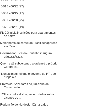
►
06/15 - 06/22
(27)
►
06/08 - 06/15
(17)
►
06/01 - 06/08
(25)
▼
05/25 - 06/01
(19)
PMCG inicia inscrições para apartamentos
do bairro...
Maior poeta de cordel do Brasil desaparece
em Camp...
Governador Ricardo Coutinho inaugura
adutora Araça...
Quem está subvertendo a ordem é o próprio
Congress...
"Nunca imaginei que o governo do PT, que
prega a d...
Protestos: Servidores do judiciário da
Comarca de ...
TCU encontra distorções em dados sobre
alcance de ...
Redenção do Nordeste: Câmara dos