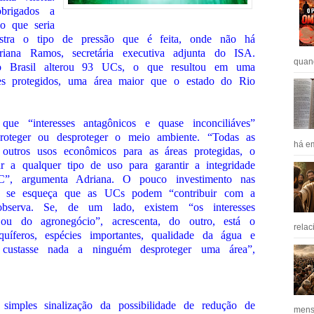
brigados a
 o que seria
stra o tipo de pressão que é feita, onde não há
riana Ramos, secretária executiva adjunta do ISA.
quan
o Brasil alterou 93 UCs, o que resultou em uma
es protegidos, uma área maior que o estado do Rio
e “interesses antagônicos e quase inconciliáves”
roteger ou desproteger o meio ambiente. “Todas as
há em
outros usos econômicos para as áreas protegidas, o
r a qualquer tipo de uso para garantir a integridade
C”, argumenta Adriana. O pouco investimento nas
ue se esqueça que as UCs podem “contribuir com a
observa. Se, de um lado, existem “os interesses
ou do agronegócio”, acrescenta, do outro, está o
relac
aquíferos, espécies importantes, qualidade da água e
stasse nada a ninguém desproteger uma área”,
imples sinalização da possibilidade de redução de
mens