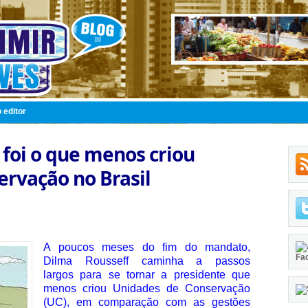
 editor
foi o que menos criou
rvação no Brasil
A poucos meses do fim do mandato,
Fa
Dilma Rousseff caminha a passos
largos para se tornar a presidente que
menos criou Unidades de Conservação
(UC), em comparação com as gestões