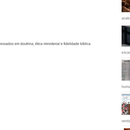
acaba
ressados em doutrina, ética ministerial e fidelidade bíblica.
escan
huma
verda