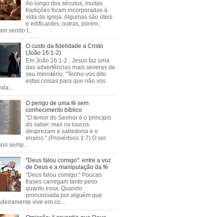
Ao longo dos séculos, muitas
tradições foram incorporadas à
vida da igreja. Algumas são úteis
e edificantes; outras, porém,
m sendo t...
O custo da fidelidade a Cristo
(João 16:1-2)
Em João 16:1-2 , Jesus faz uma
das advertências mais severas de
seu ministério: "Tenho-vos dito
estas coisas para que não vos
da...
O perigo de uma fé sem
conhecimento bíblico
"O temor do Senhor é o princípio
do saber, mas os loucos
desprezam a sabedoria e o
ensino." (Provérbios 1:7) O ser
no semp...
"Deus falou comigo": entre a voz
de Deus e a manipulação da fé
"Deus falou comigo." Poucas
frases carregam tanto peso
quanto essa. Quando
pronunciada por alguém que
deiramente vive em co...