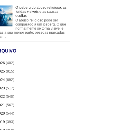
O iceberg do abuso religioso: as
feridas visíveis e as causas
ocultas
O abuso religioso pode ser
comparado a um iceberg. O que
normalmente se torna visível é
as a sua menor parte: pessoas marcadas
an...
RQUIVO
026
(402)
025
(815)
024
(692)
023
(517)
022
(540)
021
(567)
020
(544)
019
(393)