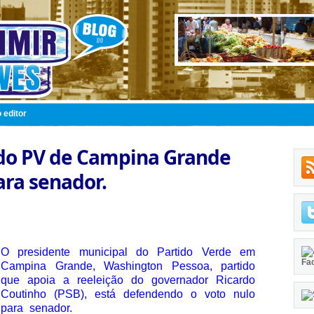
 editor
 do PV de Campina Grande
ara senador.
O presidente municipal do Partido Verde em
Fa
Campina Grande, Washington Pessoa, partido
que apoia a reeleição do governador Ricardo
Coutinho (PSB), está defendendo o voto nulo
para senador.