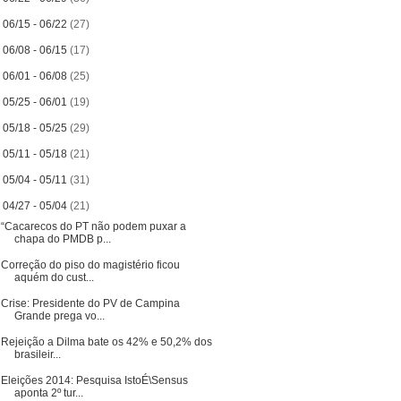
►
06/15 - 06/22
(27)
►
06/08 - 06/15
(17)
►
06/01 - 06/08
(25)
►
05/25 - 06/01
(19)
►
05/18 - 05/25
(29)
►
05/11 - 05/18
(21)
►
05/04 - 05/11
(31)
▼
04/27 - 05/04
(21)
“Cacarecos do PT não podem puxar a
chapa do PMDB p...
Correção do piso do magistério ficou
aquém do cust...
Crise: Presidente do PV de Campina
Grande prega vo...
Rejeição a Dilma bate os 42% e 50,2% dos
brasileir...
Eleições 2014: Pesquisa IstoÉ\Sensus
aponta 2º tur...