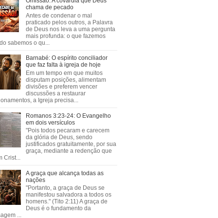
Omissão: A covardia que Deus
chama de pecado
Antes de condenar o mal
praticado pelos outros, a Palavra
de Deus nos leva a uma pergunta
mais profunda: o que fazemos
do sabemos o qu...
Barnabé: O espírito conciliador
que faz falta à igreja de hoje
Em um tempo em que muitos
disputam posições, alimentam
divisões e preferem vencer
discussões a restaurar
ionamentos, a Igreja precisa...
Romanos 3:23-24: O Evangelho
em dois versículos
"Pois todos pecaram e carecem
da glória de Deus, sendo
justificados gratuitamente, por sua
graça, mediante a redenção que
 Crist...
A graça que alcança todas as
nações
"Portanto, a graça de Deus se
manifestou salvadora a todos os
homens." (Tito 2:11) A graça de
Deus é o fundamento da
agem ...