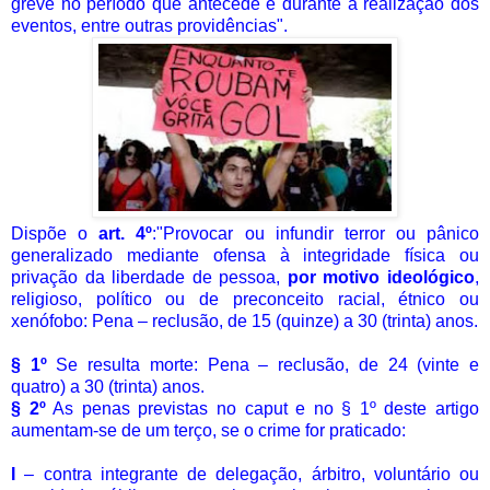
greve no período que antecede e durante a realização dos
eventos, entre outras providências".
Dispõe o
art. 4º
:"
Provocar ou infundir terror ou pânico
generalizado mediante ofensa à integridade física ou
privação da liberdade de pessoa,
por motivo ideológico
,
religioso, político ou de preconceito racial, étnico ou
xenófobo: Pena – reclusão, de 15 (quinze) a 30 (trinta) anos.
§ 1º
Se resulta morte:
Pena – reclusão, de 24 (vinte e
quatro) a 30 (trinta) anos.
§ 2º
As penas previstas no caput e no § 1º deste artigo
aumentam-se de um terço, se o crime for praticado:
I
– contra integrante de delegação, árbitro, voluntário ou