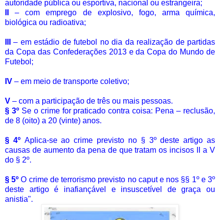
autoridade pública ou esportiva, nacional ou estrangeira;
II
– com emprego de explosivo, fogo, arma química,
biológica ou radioativa;
III
– em estádio de futebol no dia da realização de partidas
da Copa das Confederações 2013 e da Copa do Mundo de
Futebol;
IV
– em meio de transporte coletivo;
V
– com a participação de três ou mais pessoas.
§ 3º
Se o crime for praticado contra coisa:
Pena – reclusão,
de 8 (oito) a 20 (vinte) anos.
§ 4º
Aplica-se ao crime previsto no § 3º deste artigo as
causas de aumento da pena de que tratam os incisos II a V
do § 2º.
§ 5º
O crime de terrorismo previsto no caput e nos §§ 1º e 3º
deste artigo é inafiançável e insuscetível de graça ou
anistia".